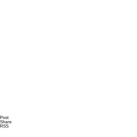
AI研究
量子ダーウィニズムと生命の記憶 ― 神経・代謝・発生記
AI研究
Post
Share
RSS