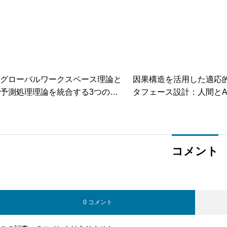
グローバルワークスペース理論と
因果構造を活用した適応的
予測処理理論を統合する3つのア
タフェース設計：人間とA
ーキテクチャ設計とは？意識研究
な協調関係を築く
の最前線を解説
コメント
0 コメント