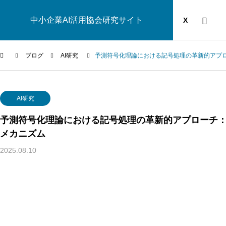
中小企業AI活用協会研究サイト
運営団体
YOUTUBE
ブログ
X
ブログ
AI研究
予測符号化理論における記号処理の革新的アプ
AI研究
AI研究
予測符号化理論における記号処理の革新的アプローチ
メカニズム
2025.08.10
汎心論は意識の「メタ問題」を解けるか——機能的実現主