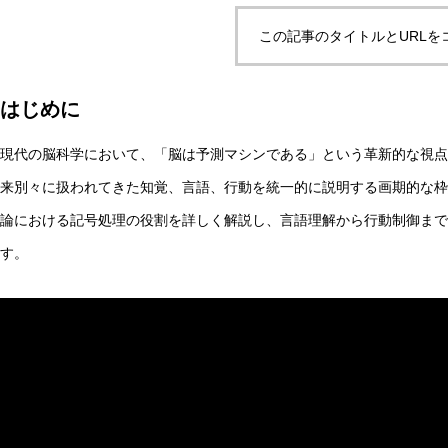
この記事のタイトルとURLを
自律型AIエージェントと観測者の違いとは？統一理論枠組み
はじめに
現代の脳科学において、「脳は予測マシンである」という革新的な視点
AI研究
来別々に扱われてきた知覚、言語、行動を統一的に説明する画期的な枠
論における記号処理の役割を詳しく解説し、言語理解から行動制御まで
す。
脳とAIの「予測精度」はなぜエネルギーを消費するのか？