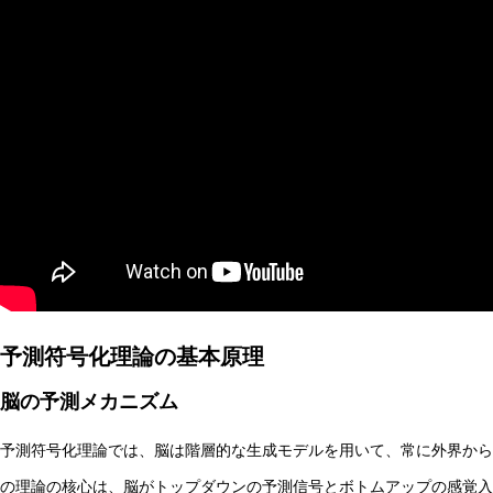
AI研究
AIやロボットに「意識」はあるか？ゆるい意識概念を測る
予測符号化理論の基本原理
AI研究
脳の予測メカニズム
予測符号化理論では、脳は階層的な生成モデルを用いて、常に外界から
の理論の核心は、脳がトップダウンの予測信号とボトムアップの感覚入