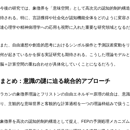
今後の研究では、象徴界を「意味空間」として高次元の認知的制約構造
待される。特に、言語獲得や社会化が認知機能全体をどのように変容さ
達心理学や精神病理学への応用も視野に入れた重要な研究領域となるだ
また、自由連想や創造的思考におけるシンボル操作と予測誤差変動をリ
何が起きているかを探る実証研究も期待される。こうした理論モデルと
脳＝計算空間の重ね合わせが具体化していくことになるだろう。
まとめ：意識の謎に迫る統合的アプローチ
ラカンの象徴界理論とフリストンの自由エネルギー原理の統合は、意識
り、主観的な意味世界と客観的な計算過程を一つの理論枠組みで扱うこ
象徴界を高次の認知的制約構造として捉え、FEPの予測処理メカニズ