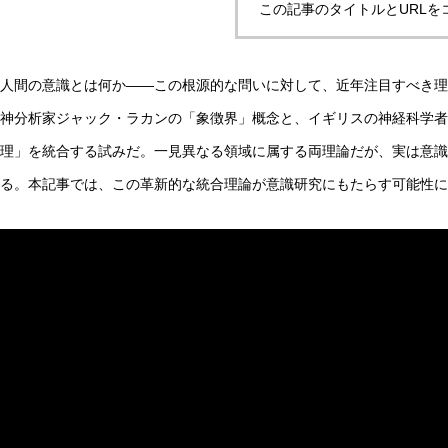
この記事のタイトルとURLを
人間の意識とは何か――この根源的な問いに対して、近年注目すべき理
強い内在主義から弱い内在主義へ｜存在論的内在性の移行
神分析家ジャック・ラカンの「象徴界」概念と、イギリスの神経科学者
理」を統合する試みだ。一見異なる領域に属する両理論だが、実は意識
AI研究
る。本記事では、この革新的な統合理論が意識研究にもたらす可能性に
生成AIの環境負荷とは？ベイトソン「精神と自然は一つのシ