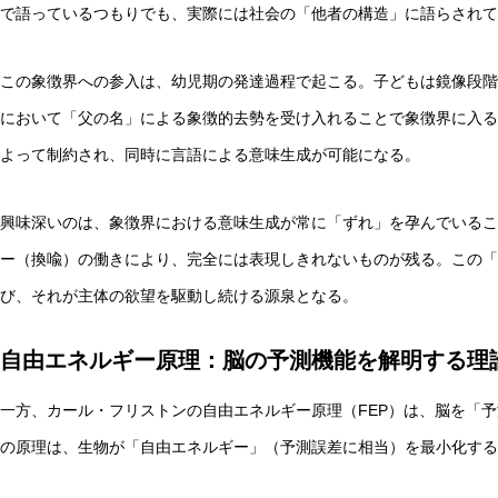
で語っているつもりでも、実際には社会の「他者の構造」に語らされて
この象徴界への参入は、幼児期の発達過程で起こる。子どもは鏡像段階
において「父の名」による象徴的去勢を受け入れることで象徴界に入る
マルチエージェントAIの合意形成とは？ハーバーマス理論
よって制約され、同時に言語による意味生成が可能になる。
興味深いのは、象徴界における意味生成が常に「ずれ」を孕んでいるこ
ー（換喩）の働きにより、完全には表現しきれないものが残る。この「
び、それが主体の欲望を駆動し続ける源泉となる。
自由エネルギー原理：脳の予測機能を解明する理
一方、カール・フリストンの自由エネルギー原理（FEP）は、脳を「
の原理は、生物が「自由エネルギー」（予測誤差に相当）を最小化する