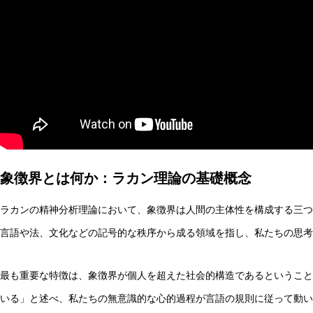
AI研究
象徴界とは何か：ラカン理論の基礎概念
エナクティヴィズムで読み解くXAIと暗黙知｜創造性支援A
ラカンの精神分析理論において、象徴界は人間の主体性を構成する三つ
言語や法、文化などの記号的な秩序から成る領域を指し、私たちの思考
AI研究
最も重要な特徴は、象徴界が個人を超えた社会的構造であるということ
いる」と述べ、私たちの無意識的な心的過程が言語の規則に従って動い