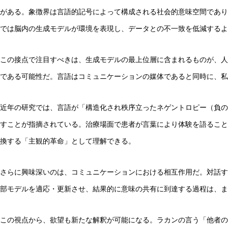
がある。象徴界は言語的記号によって構成される社会的意味空間であり
では脳内の生成モデルが環境を表現し、データとの不一致を低減するよ
この接点で注目すべきは、生成モデルの最上位層に含まれるものが、人
である可能性だ。言語はコミュニケーションの媒体であると同時に、私
近年の研究では、言語が「構造化され秩序立ったネゲントロピー（負の
すことが指摘されている。治療場面で患者が言葉により体験を語ること
換する「主観的革命」として理解できる。
さらに興味深いのは、コミュニケーションにおける相互作用だ。対話す
部モデルを適応・更新させ、結果的に意味の共有に到達する過程は、ま
この視点から、欲望も新たな解釈が可能になる。ラカンの言う「他者の