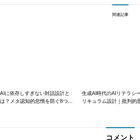
関連記事
AIに依存しすぎない対話設計と
生成AI時代のAIリテラシ
は？メタ認知的怠惰を防ぐ8つの
リキュラム設計｜批判的
設計原則
創造性を育む授業づくり
コメント