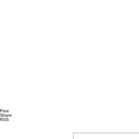
AI研究
日本語のゼロ主語はどう解決されるのか｜「私」を言わな
AI研究
Post
Share
RSS