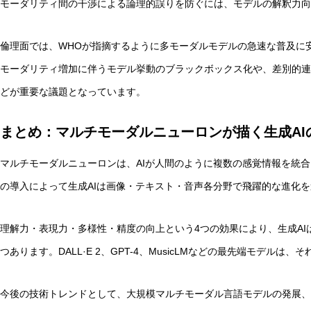
モーダリティ間の干渉による論理的誤りを防ぐには、モデルの解釈力向
倫理面では、WHOが指摘するように多モーダルモデルの急速な普及に
モーダリティ増加に伴うモデル挙動のブラックボックス化や、差別的連
どが重要な議題となっています。
まとめ：マルチモーダルニューロンが描く生成AI
マルチモーダルニューロンは、AIが人間のように複数の感覚情報を統
の導入によって生成AIは画像・テキスト・音声各分野で飛躍的な進化
理解力・表現力・多様性・精度の向上という4つの効果により、生成A
つあります。DALL·E 2、GPT-4、MusicLMなどの最先端モデル
今後の技術トレンドとして、大規模マルチモーダル言語モデルの発展、