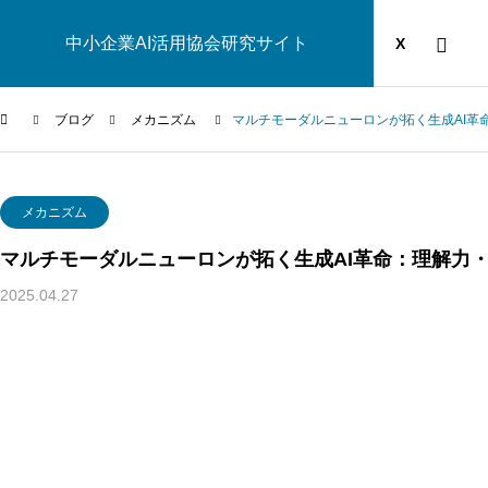
中小企業AI活用協会研究サイト
運営団体
YOUTUBE
ブログ
X
ブログ
メカニズム
マルチモーダルニューロンが拓く生成AI革
AI研究
メカニズム
マルチモーダルニューロンが拓く生成AI革命：理解力
2025.04.27
幻想メタ問題とは何か──「意識は幻想」という主張がなぜ