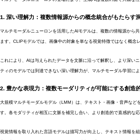
AI研究
1. 深い理解力：複数情報源からの概念統合がもたらす
マルチモーダルニューロンを活用したAIモデルは、複数の情報源から
ます。CLIPモデルでは、画像中の対象を単なる視覚特徴ではなく概念
これにより、AIは与えられたデータを文脈に沿って解釈し、より深い
ティのモデルでは到達できない深い理解力が、マルチモーダル学習によ
環世界(Umwelt)は量子力学でどう説明できるか？関係論
2. 豊かな表現力：複数モーダリティが可能にする創造
大規模マルチモーダルモデル（LMM）は、テキスト・画像・音声など
す。各モダリティが相互に文脈を補完し合い、より創造的で直感的な応
AI研究
視覚情報を取り入れた言語モデルは描写力が向上し、テキスト情報を組