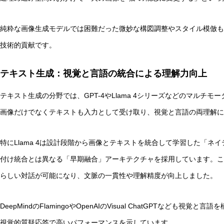
純粋な画像生成モデルでは困難だった微妙な構図調整やスタイル模倣も
技術的貢献です。
テキスト生成：視覚と言語の統合による理解力向上
テキスト生成の分野では、GPT-4やLlama 4シリーズなどのマルチ
画像だけでなくテキストも入力として受け取り、視覚と言語の両理解
特にLlama 4は設計段階から画像とテキストを統合して学習した「
付け統合とは異なる「早期融合」アーキテクチャを採用しています。こ
らしい対話が可能になり、文脈の一貫性や理解精度が向上しました。
DeepMindのFlamingoやOpenAIのVisual ChatGPTなど
視覚的質疑応答で高いパフォーマンスを示しています。