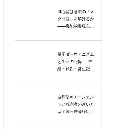
汎心論は意識の「メ
予測符号化と差延が
タ問題」を解けるか
交わる地平：脳科学
——機能的実現主義
と哲学が明かすサリ
との比較でわかる限
エンスと不在の意味
界と可能性
量子ダーウィニズム
人間の言語発達とAI
と生命の記憶 ― 神
言語モデルの学習メ
経・代謝・発生記憶
カニズム比較
に共通する「情報の
冗長性」を読み解く
自律型AIエージェン
人間とAIの共進化：
トと観測者の違いと
マルチエージェント
は？統一理論枠組み
環境における理論的
で読み解く現行AIの
枠組みと価値観変容
分類と限界
のメカニズム