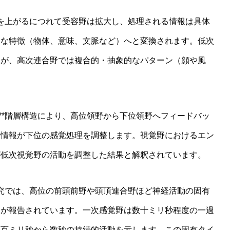
層を上がるにつれて受容野は拡大し、処理される情報は具体
的な特徴（物体、意味、文脈など）へと変換されます。低次
すが、高次連合野では複合的・抽象的なパターン（顔や風
**階層構造により、高位領野から下位領野へフィードバッ
ン情報が下位の感覚処理を調整します。視覚野におけるエン
が低次視覚野の活動を調整した結果と解釈されています。
研究では、高位の前頭前野や頭頂連合野ほど神経活動の固有
とが報告されています。一次感覚野は数十ミリ秒程度の一過
数百ミリ秒から数秒の持続的活動を示します。この固有タイ