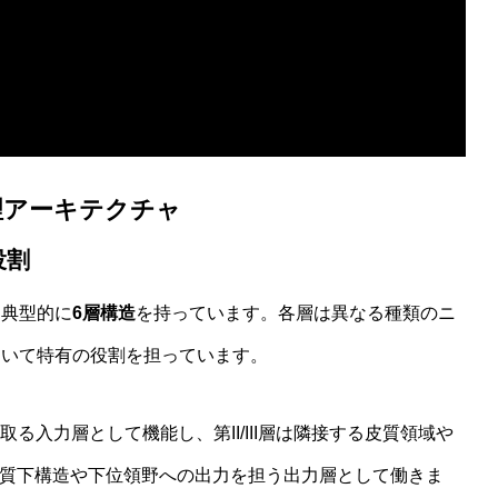
しないwelfare指標の最前線
理アーキテクチャ
役割
と典型的に
6層構造
を持っています。各層は異なる種類のニ
おいて特有の役割を担っています。
る入力層として機能し、第II/III層は隣接する皮質領域や
は皮質下構造や下位領野への出力を担う出力層として働きま