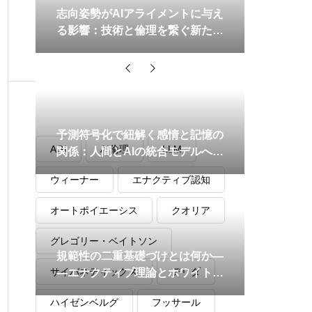
志向姿勢がAIアライメントに与え
る影響：技術と倫理を繋ぐ新たな
枠組み
タグ
予測符号化で紐解く感情と記憶の
AGI
AI倫理
LLM
関係：人間とAIの統合モデルへの
道
ウィーナー
エナクティブ認知
オートポイエーシス
クオリア
グレゴリー・ベイトソン
規範性の二重基礎づけとは何か―
サイバネティックス
デリダ
―エナクティブ理論とホワイトヘ
ッド哲学の形式的統合
ハイゼンベルグ
フッサール