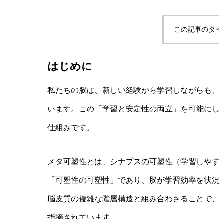
この記事のタ
自律型AIエージェントと観測者の違い
はじめに
AI研究
私たちの脳は、新しい経験から学習しながらも
います。この「学習と安定性の両立」を可能にしているの
仕組みです。
メタ可塑性とは、シナプスの可塑性（学習しや
「可塑性の可塑性」であり、脳が学習効率を状
脳皮質の複雑な階層構造と組み合わさることで
脳とAIの「予測精度」はなぜエネル
指摘されています。