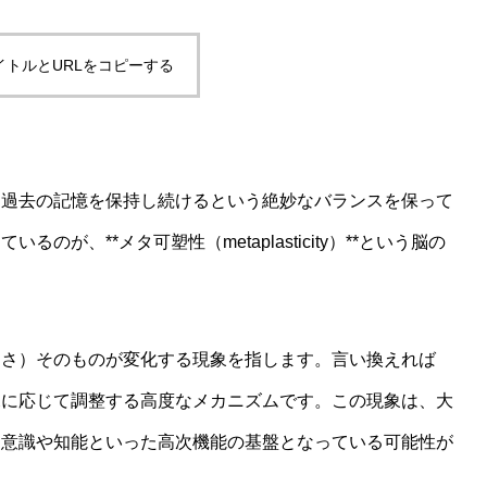
イトルとURLをコピーする
とは？統一理論枠組みで読み解く現行AIの分類と限界
、過去の記憶を保持し続けるという絶妙なバランスを保って
が、**メタ可塑性（metaplasticity）**という脳の
すさ）そのものが変化する現象を指します。言い換えれば
況に応じて調整する高度なメカニズムです。この現象は、大
、意識や知能といった高次機能の基盤となっている可能性が
ギーを消費するのか？情報熱力学から読み解く認知コストの正体