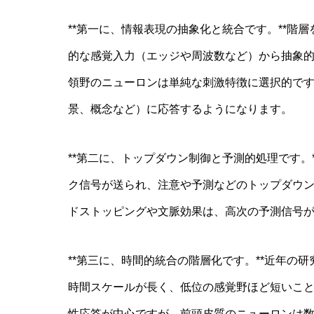
**第一に、情報表現の抽象化と統合です。**階
的な感覚入力（エッジや周波数など）から抽象
領野のニューロンは単純な刺激特徴に選択的で
景、概念など）に応答するようになります。
**第二に、トップダウン制御と予測的処理です。
ク信号が送られ、注意や予測などのトップダウ
ドストッピングや文脈効果は、高次の予測信号
**第三に、時間的統合の階層化です。**近年の
時間スケールが長く、低位の感覚野ほど短いこ
性応答が中心ですが、前頭皮質のニューロンは