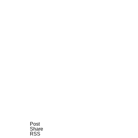
AI研究
量子ダーウィニズムと生命の記憶 ―
AI研究
Post
Share
RSS