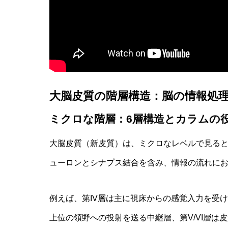
非意識的苦痛はどう測る?現象語彙に依存
大脳皮質の階層構造：脳の情報処
ミクロな階層：6層構造とカラムの
大脳皮質（新皮質）は、ミクロなレベルで見る
ューロンとシナプス結合を含み、情報の流れに
例えば、第IV層は主に視床からの感覚入力を受け取
上位の領野への投射を送る中継層、第V/VI層