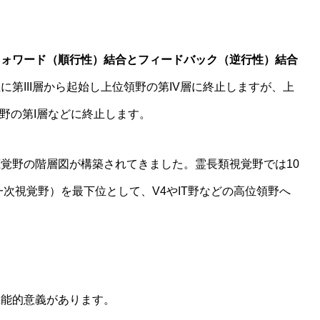
フォワード（順行性）結合とフィードバック（逆行性）結合
第III層から起始し上位領野の第IV層に終止しますが、上
領野の第I層などに終止します。
覚野の階層図が構築されてきました。霊長類視覚野では10
次視覚野）を最下位として、V4やIT野などの高位領野へ
機能的意義があります。