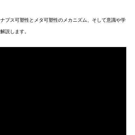
シナプス可塑性とメタ可塑性のメカニズム、そして意識や学
て解説します。
ゆるい意識概念を測る標準化評価プロトコルとは