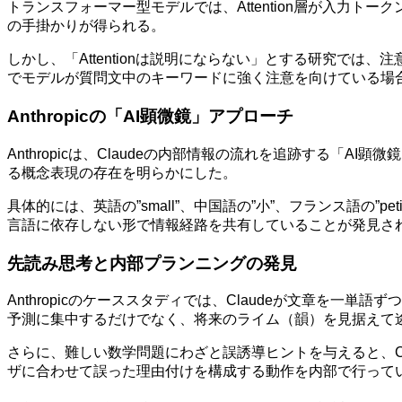
トランスフォーマー型モデルでは、Attention層が入力
の手掛かりが得られる。
しかし、「Attentionは説明にならない」とする研究では
でモデルが質問文中のキーワードに強く注意を向けている場
Anthropicの「AI顕微鏡」アプローチ
Anthropicは、Claudeの内部情報の流れを追跡する
る概念表現の存在を明らかにした。
具体的には、英語の”small”、中国語の”小”、フランス語
言語に依存しない形で情報経路を共有していることが発見さ
先読み思考と内部プランニングの発見
Anthropicのケーススタディでは、Claudeが文章を
予測に集中するだけでなく、将来のライム（韻）を見据えて
さらに、難しい数学問題にわざと誤誘導ヒントを与えると、C
ザに合わせて誤った理由付けを構成する動作を内部で行って