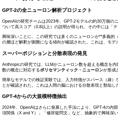
GPT-2の全ニューロン解析プロジェクト
OpenAIの研究チームは2023年、GPT-2モデルの約30
ついて高スコア（0.8以上）の説明が得られ、その中には「
興味深いことに、この研究では多くのニューロンが**多義的（p
の層ほど解釈が困難になる傾向が確認された。これは、モデ
スーパーポジションと分散表現の発見
Anthropicの研究では、LLMがニューロン数を超える
数の概念に対応する
ポリセマンティック・ニューロン
が形成
簡単なモデルでの検証実験では、入力特徴がスパース（疎）
とが確認された。これは人間の脳における分散表現と類似し
GPT-4からの大規模特徴抽出
2024年、OpenAIはさらに発展した手法により、GPT-
項関係（X and Y）」「修辞疑問文」など、抽象的で興味