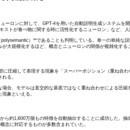
万個のニューロンに対して、GPT-4を用いた自動説明生成システム
テキストが食べ物に関する時に活性化するニューロン」など、
olysemantic）**であることも判明している。単一の単
ルが大規模化するほど、概念とニューロンの関係が複雑化する
概念を内部に圧縮して表現する現象を「スーパーポジション（重ね
される。
な場合、モデルは直交的な基底ではなく重ね合わせによる圧縮
た現象といえる。
4の内部から約1,600万個もの特徴を自動抽出することに成功し
深い概念に対応するものが多数含まれていた。