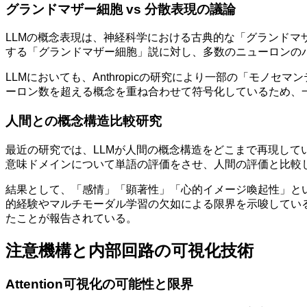
グランドマザー細胞 vs 分散表現の議論
LLMの概念表現は、神経科学における古典的な「グランドマ
する「グランドマザー細胞」説に対し、多数のニューロンの
LLMにおいても、Anthropicの研究により一部の「モ
ーロン数を超える概念を重ね合わせて符号化しているため、
人間との概念構造比較研究
最近の研究では、LLMが人間の概念構造をどこまで再現している
意味ドメインについて単語の評価をさせ、人間の評価と比較
結果として、「感情」「顕著性」「心的イメージ喚起性」と
的経験やマルチモーダル学習の欠如による限界を示唆している。
たことが報告されている。
注意機構と内部回路の可視化技術
Attention可視化の可能性と限界