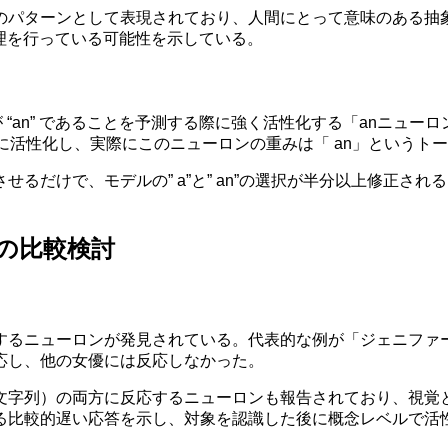
のパターンとして表現されており、人間にとって意味のある抽
理を行っている可能性を示している。
 “an” であることを予測する際に強く活性化する「anニューロン」（
に活性化し、実際にこのニューロンの重みは「 an」というト
るだけで、モデルの” a”と” an”の選択が半分以上修正さ
。
の比較検討
するニューロンが発見されている。代表的な例が「ジェニファ
応し、他の女優には反応しなかった。
文字列）の両方に反応するニューロンも報告されており、視覚
する比較的遅い応答を示し、対象を認識した後に概念レベルで活