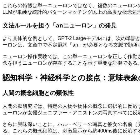
これらの特徴は単一ニューロンではなく、複数のニューロン
LLMが単純な統計的パターンマッチング以上の高度な概念処
文法ルールを担う「anニューロン」の発見
より具体的な例として、GPT-2 Largeモデルには、次の単語が
ーロンは、文章中で不定冠詞「an」が必要となる文脈で顕著
ニューロン操作実験では、この単一ニューロンを正しく作動させ
念を担うニューロンが存在することを示す重要な証拠である
認知科学・神経科学との接点：意味表象
人間の概念細胞との類似性
人間の脳研究では、特定の人物や物体の概念に選択的に反応
ューロンが女優ジェニファー・アニストンの写真すべてに反
さらに興味深いことに、ハル・ベリーの写真と彼女の名前（
る。これらの概念細胞は、刺激呈示から約400ms後に反応