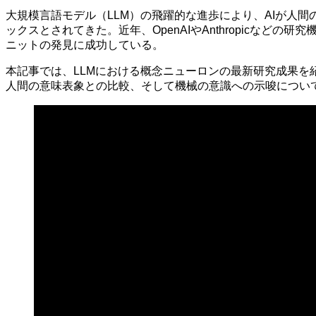
大規模言語モデル（LLM）の飛躍的な進歩により、AIが人
ックスとされてきた。近年、OpenAIやAnthropicな
ニットの発見に成功している。
本記事では、LLMにおける概念ニューロンの最新研究成果を
人間の意味表象との比較、そして機械の意識への示唆につい