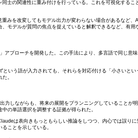
トークン同士の関連性に重み付けを行っている。これを可視化す
、注意重みを改変してもモデル出力が変わらない場合があるなど、At
合、モデルが質問の焦点を捉えていると解釈できるなど、有用
「AI顕微鏡」アプローチを開発した。この手法により、多言語で同
の”petit”という語が入力されても、それらを対応付ける「小さ
れた。
一単語ずつ出力しながらも、将来の展開をプランニングしているこ
途中の単語選択を調整する証拠が得られた。
laudeは表向きもっともらしい推論をしつつ、内心では誤り
いることを示している。