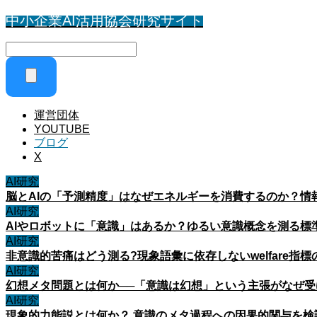
中小企業AI活用協会研究サイト
運営団体
YOUTUBE
ブログ
X
AI研究
脳とAIの「予測精度」はなぜエネルギーを消費するのか？情
AI研究
AIやロボットに「意識」はあるか？ゆるい意識概念を測る標
AI研究
非意識的苦痛はどう測る?現象語彙に依存しないwelfare指標
AI研究
幻想メタ問題とは何か──「意識は幻想」という主張がなぜ
AI研究
現象的力能説とは何か？ 意識のメタ過程への因果的関与を検