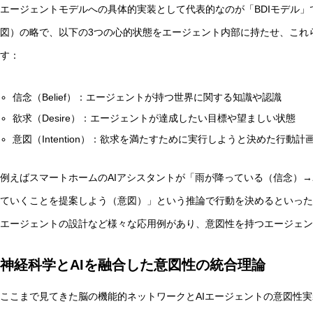
エージェントモデルへの具体的実装として代表的なのが「BDIモデル」です。BDIはBe
図）の略で、以下の3つの心的状態をエージェント内部に持たせ、これ
す：
信念（Belief）：エージェントが持つ世界に関する知識や認識
欲求（Desire）：エージェントが達成したい目標や望ましい状態
意図（Intention）：欲求を満たすために実行しようと決めた行動計
例えばスマートホームのAIアシスタントが「雨が降っている（信念）
ていくことを提案しよう（意図）」という推論で行動を決めるといった
エージェントの設計など様々な応用例があり、意図性を持つエージェン
神経科学とAIを融合した意図性の統合理論
ここまで見てきた脳の機能的ネットワークとAIエージェントの意図性