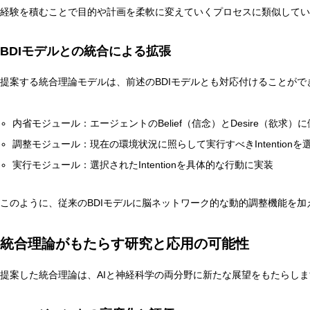
経験を積むことで目的や計画を柔軟に変えていくプロセスに類似してい
BDIモデルとの統合による拡張
提案する統合理論モデルは、前述のBDIモデルとも対応付けることがで
内省モジュール：エージェントのBelief（信念）とDesire（欲求）に
調整モジュール：現在の環境状況に照らして実行すべきIntentionを
実行モジュール：選択されたIntentionを具体的な行動に実装
このように、従来のBDIモデルに脳ネットワーク的な動的調整機能を
統合理論がもたらす研究と応用の可能性
提案した統合理論は、AIと神経科学の両分野に新たな展望をもたらしま