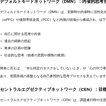
デフォルトモードネットワーク（DMN）：内省的思考
AI研究
デフォルトモードネットワーク（DMN）は、安静時や内省時に活性化
（mPFC）や後部帯状皮質（PCC）など内側の領域から構成され、以
自己に関する思考や内省
過去の経験の想起
将来の計画や想像
社会的な思考（他者の意図や感情の推測）
量子ダーウィニズムと生命の記憶 ― 神経・代謝・発生記
簡単に言えば、「何も特定のタスクをしていないとき」や「心の中で考
あり、意図形成の基盤となる自己参照的な思考プロセスを支えています
AI研究
セントラルエグゼクティブネットワーク（CEN）：目
セントラルエグゼクティブネットワーク（CEN）は、課題遂行時や注