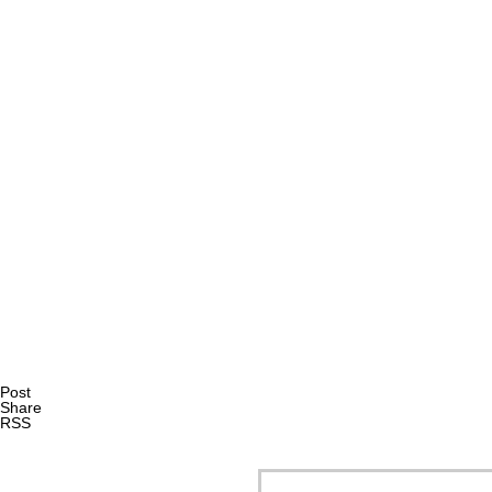
AI研究
エナクティヴィズムで読み解くXAIと暗黙知｜創造性支援A
AI研究
Post
Share
RSS