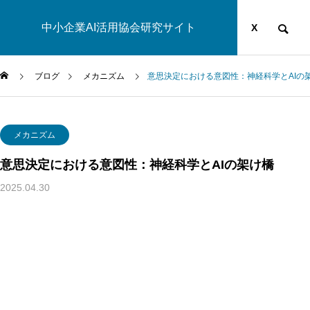
中小企業AI活用協会研究サイト
運営団体
YOUTUBE
ブログ
X
ブログ
メカニズム
意思決定における意図性：神経科学とAIの
AI研究
メカニズム
意思決定における意図性：神経科学とAIの架け橋
2025.04.30
生成AIの環境負荷とは？ベイトソン「精神と自然は一つのシ