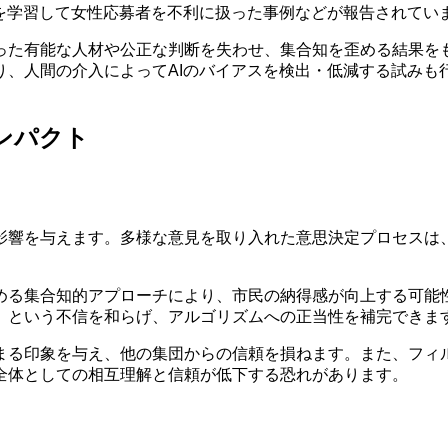
を学習して女性応募者を不利に扱った事例などが報告されてい
った有能な人材や公正な判断を失わせ、集合知を歪める結果をも
り、人間の介入によってAIのバイアスを検出・低減する試みも
ンパクト
影響を与えます。多様な意見を取り入れた意思決定プロセスは
める集合知的アプローチにより、市民の納得感が向上する可能性
」という不信を和らげ、アルゴリズムへの正当性を補完できま
まる印象を与え、他の集団からの信頼を損ねます。また、フィ
全体としての相互理解と信頼が低下する恐れがあります。