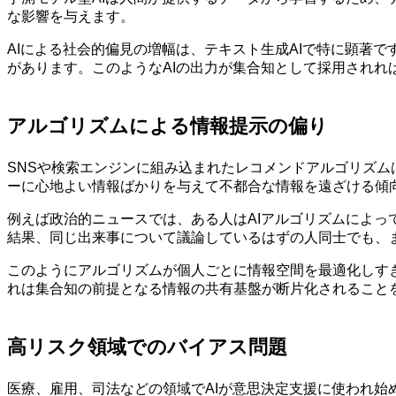
な影響を与えます。
AIによる社会的偏見の増幅は、テキスト生成AIで特に顕著
があります。このようなAIの出力が集合知として採用され
アルゴリズムによる情報提示の偏り
SNSや検索エンジンに組み込まれたレコメンドアルゴリズ
ーに心地よい情報ばかりを与えて不都合な情報を遠ざける傾
例えば政治的ニュースでは、ある人はAIアルゴリズムによ
結果、同じ出来事について議論しているはずの人同士でも、
このようにアルゴリズムが個人ごとに情報空間を最適化しす
れは集合知の前提となる情報の共有基盤が断片化されること
高リスク領域でのバイアス問題
医療、雇用、司法などの領域でAIが意思決定支援に使われ始