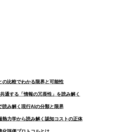
との比較でわかる限界と可能性
に共通する「情報の冗長性」を読み解く
で読み解く現行AIの分類と限界
報熱力学から読み解く認知コストの正体
準化評価プロトコルとは