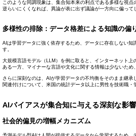
このような同調現象は、集合知本来の利点である多様な視点
逆らいにくくなれば、異論が表に出ず議論が一方向に偏って
多様性の排除：データ格差による知識の偏
AIは学習データに強く依存するため、データに存在しない
す。
大規模言語モデル（LLM）を例に取ると、インターネット
ある一方、マイナーな言語や文化に関する情報は少ないため、
さらに深刻なのは、AIが学習データの不均衡をそのまま継
関連付けについて、米国の統計データ以上に男性を技術職・
AIバイアスが集合知に与える深刻な影
社会的偏見の増幅メカニズム
予測モデル型AIは人間が提供するデータから学習するため