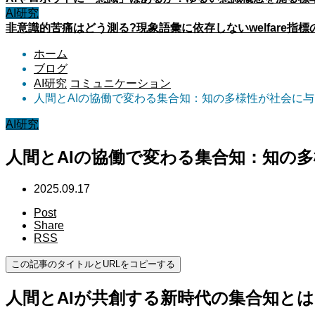
AI研究
非意識的苦痛はどう測る?現象語彙に依存しないwelfare指標
ホーム
ブログ
AI研究
コミュニケーション
人間とAIの協働で変わる集合知：知の多様性が社会に
AI研究
人間とAIの協働で変わる集合知：知の
2025.09.17
Post
Share
RSS
この記事のタイトルとURLをコピーする
人間とAIが共創する新時代の集合知とは