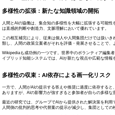
多様性の拡張：新たな知識領域の開拓
人間とAIの協働は、集合知の多様性を大幅に拡張する可能性
は直感的判断や創造力、文脈理解において優れています。
この相互補完により、従来は個人や人間集団だけでは扱いき
類し、人間の政策立案者がそれを評価・発展させることで、
Wikipediaも成功例の一つです。世界中のボランティア
イブリッド知能システムでは、AIが新たな視点や広範な情
多様性の収束：AI依存による画一化リスク
一方で、人間がAIの提示する答えや推奨に過度に依存する
ありますが、AIの影響力が強すぎると参加者が自らの多様な
最近の研究では、グループでAIから提供された解決策を利用
人間側の批判的思考や代替案の提示が減少し、集団としての