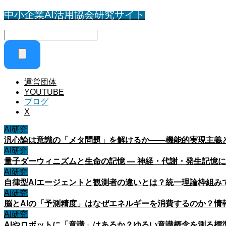
中小企業AI活用協会研究サイト
運営団体
YOUTUBE
ブログ
X
AI研究
汎心論は意識の「メタ問題」を解けるか——機能的実現主義
AI研究
量子ダーウィニズムと生命の記憶 ― 神経・代謝・発生記憶
AI研究
自律型AIエージェントと観測者の違いとは？統一理論枠組み
AI研究
脳とAIの「予測精度」はなぜエネルギーを消費するのか？情
AI研究
AIやロボットに「意識」はあるか？ゆるい意識概念を測る標