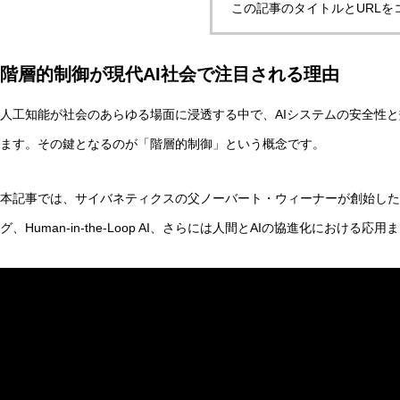
この記事のタイトルとURLを
階層的制御が現代AI社会で注目される理由
非意識的苦痛はどう測る?現象語彙に依存しないwelfare指
人工知能が社会のあらゆる場面に浸透する中で、AIシステムの安全性
ます。その鍵となるのが「階層的制御」という概念です。
AI研究
本記事では、サイバネティクスの父ノーバート・ウィーナーが創始した
グ、Human-in-the-Loop AI、さらには人間とAIの協進化における
幻想メタ問題とは何か──「意識は幻想」という主張がなぜ