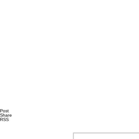
AI研究
AIやロボットに「意識」はあるか？ゆるい意識概念を測る
AI研究
Post
Share
RSS