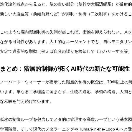
進化論的観点から見ると、脳の古い部分（脳幹や大脳辺縁系）が反射的
新しい大脳皮質（前頭前野など）が抑制・制御（二次制御）をかけるこ
このような脳内階層制御の失調が起これば、衝動を抑えられない、メタ
ながる可能性があります。人工的なエージェントでも、自己モニタリン
安定で適応的な挙動（例えば自分の誤りを検知してリカバリーする等）
まとめ：階層的制御が拓くAI時代の新たな可能性
ノーバート・ウィーナーが提示した階層的制御の概念は、70年以上の時
います。単なる工学理論に留まらず、生物の適応、学習の構造、人間と
な示唆を与え続けています。
低次の制御ループを包含してメタ的に管理する高次ループという基本図
学習階層、そして現代のメタラーニングやHuman-in-the-Loop 