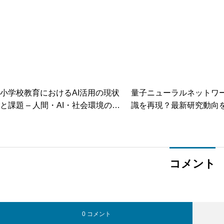
小学校教育におけるAI活用の現状
量子ニューラルネットワ
と課題 – 人間・AI・社会環境の最
識を再現？最新研究動向
適化に向けて
説
コメント
0 コメント