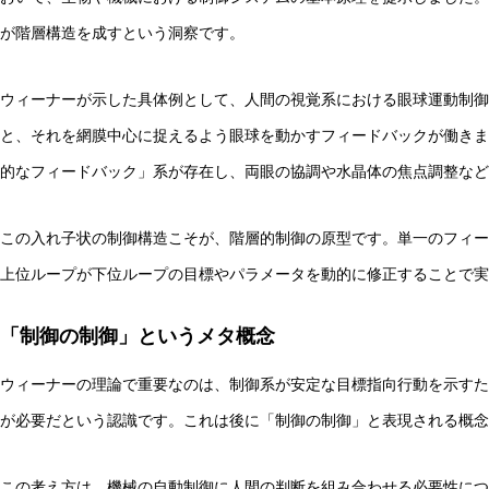
が階層構造を成すという洞察です。
ウィーナーが示した具体例として、人間の視覚系における眼球運動制御
と、それを網膜中心に捉えるよう眼球を動かすフィードバックが働きま
実験哲学とは？「直観の可塑性」研究からわかる哲学的判
的なフィードバック」系が存在し、両眼の協調や水晶体の焦点調整など
この入れ子状の制御構造こそが、階層的制御の原型です。単一のフィー
上位ループが下位ループの目標やパラメータを動的に修正することで実
「制御の制御」というメタ概念
ウィーナーの理論で重要なのは、制御系が安定な目標指向行動を示すた
が必要だという認識です。これは後に「制御の制御」と表現される概念
この考え方は、機械の自動制御に人間の判断を組み合わせる必要性につ