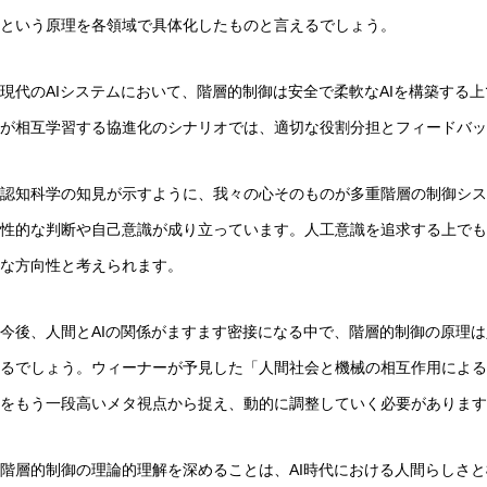
という原理を各領域で具体化したものと言えるでしょう。
現代のAIシステムにおいて、階層的制御は安全で柔軟なAIを構築する
が相互学習する協進化のシナリオでは、適切な役割分担とフィードバッ
認知科学の知見が示すように、我々の心そのものが多重階層の制御シス
性的な判断や自己意識が成り立っています。人工意識を追求する上でも
な方向性と考えられます。
今後、人間とAIの関係がますます密接になる中で、階層的制御の原理
るでしょう。ウィーナーが予見した「人間社会と機械の相互作用による
をもう一段高いメタ視点から捉え、動的に調整していく必要があります
階層的制御の理論的理解を深めることは、AI時代における人間らしさ