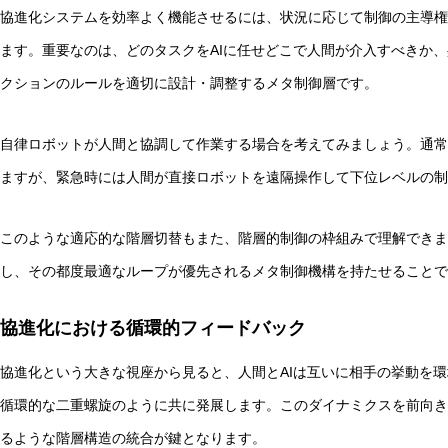
協進化システムを効率よく機能させるには、状況に応じて制御の主導権
ます。重要なのは、どのタスクをAIに任せどこで人間が介入すべきか、
クションのルールを適切に設計・調整するメタ制御層です。
自律ロボットが人間と協調して作業する場合を考えてみましょう。通常
ますが、緊急時には人間が直接ロボットを遠隔操作して下位レベルの制
このような適応的な階層切替もまた、階層的制御の枠組みで理解できま
し、その都度最適なループが優先されるメタ制御機構を持たせることで
協進化における循環的フィードバック
協進化という大きな視座から見ると、人間とAIは互いに相手の挙動を
循環的な二重螺旋のように共に発展します。このダイナミクスを前向き
るような階層構造の統合が鍵となります。