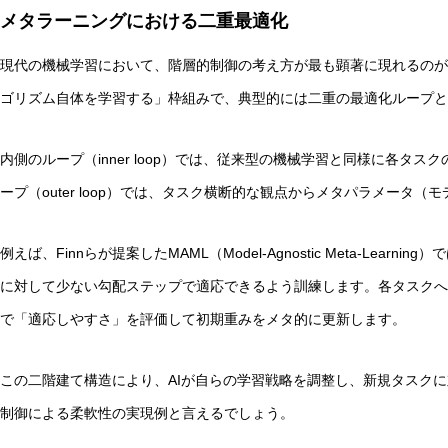
メタラーニングにおける二重最適化
現代の機械学習において、階層的制御の考え方が最も顕著に現れるのが
ゴリズム自体を学習する」枠組みで、典型的には二重の最適化ループと
内側のループ（inner loop）では、従来型の機械学習と同様に各タ
ープ（outer loop）では、タスク横断的な観点からメタパラメータ
例えば、Finnらが提案したMAML（Model-Agnostic Meta-Lea
に対して少ない勾配ステップで適応できるよう訓練します。各タスクへ
で「適応しやすさ」を評価して初期重みをメタ的に更新します。
この二階建て構造により、AIが自らの学習戦略を調整し、新規タスク
制御による柔軟性の実現例と言えるでしょう。