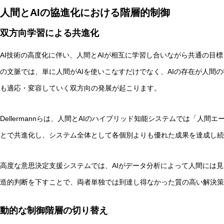
人間とAIの協進化における階層的制御
双方向学習による共進化
AI技術の高度化に伴い、人間とAIが相互に学習し合いながら共通の目
の文脈では、単に人間がAIを使いこなすだけでなく、AIの存在が人間
も適応・変容していく双方向の発展が起こります。
Dellermannらは、人間とAIのハイブリッド知能システムでは「人
とで共進化し、システム全体として各個別よりも優れた成果を達成し続
高度な意思決定支援システムでは、AIがデータ分析によって人間には
造的判断を下すことで、両者単独では到達し得なかった質の高い解決策
動的な制御階層の切り替え