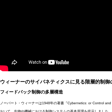
AI研究
現象的力能説とは何か？ 意識のメタ過程への因果的関与を
ウィーナーのサイバネティクスに見る階層的制御
AI研究
フィードバック制御の多層構造
ノーバート・ウィーナーは1948年の著書『Cybernetics: or Control and Commu
おいて、生物や機械における制御システムの基本原理を提示しました。