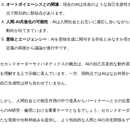
オートポイエーシスとの関連
：現在のAIは生命のような自己生産
点で部分的に類似点があります。
人間-AI共進化の可能性
：AIは人間社会とお互いに適応し合いなが
動向が出てきています。
意味とエージェンシー
：AIを意味生成に関与する存在とみなすか否
定義の両面から議論が進行中です。
セカンドオーダーサイバネティクスの概念は、AIの自己言及的な動作
を理解する上で示唆に富んでいます。一方、現時点ではAIはなお外部
自己生成性は持ち合わせていません。
しかし、人間社会との相互作用の中で道具からパートナーへとその位置
らのAI研究・倫理における重要テーマとなるでしょう。セカンドオー
たな視座や分析枠組みを提供し、より包括的な人間とAIの共生関係を