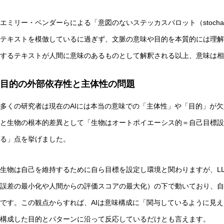
エミリー・ベンダーらによる「意図のないステッカスパロット（stochast
テキストを模倣しているに過ぎず、文脈の意味や目的を本質的には理解
するテキストが人間に意味のあるものとして解釈される以上、意味は相
目的の外部依存性と主体性の問題
多くの研究者は現在のAIには本当の意味での「主体性」や「目的」が欠如してい
と生物の根本的差異として「生物はオートポイエーシス的＝自己目標設
る」点を挙げました。
生物は自己を維持するために自ら目標を設定し環境と関わりますが、LL
誤差の最小化や人間からの評価スコアの最大化）の下で動いており、自
です。この観点からすれば、AIは意味構成に「関与しているように見
構成した目的とパターンに沿って反応しているだけとも言えます。