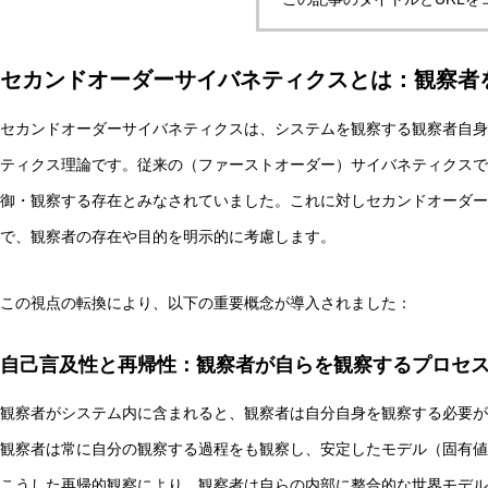
セカンドオーダーサイバネティクスとは：観察者
自律型AIエージェントと観測者の違いとは？統一理論枠組み
セカンドオーダーサイバネティクスは、システムを観察する観察者自身
ティクス理論です。従来の（ファーストオーダー）サイバネティクスで
AI研究
御・観察する存在とみなされていました。これに対しセカンドオーダー
で、観察者の存在や目的を明示的に考慮します。
この視点の転換により、以下の重要概念が導入されました：
自己言及性と再帰性：観察者が自らを観察するプロセ
観察者がシステム内に含まれると、観察者は自分自身を観察する必要が
脳とAIの「予測精度」はなぜエネルギーを消費するのか？
観察者は常に自分の観察する過程をも観察し、安定したモデル（固有値＝E
こうした再帰的観察により、観察者は自らの内部に整合的な世界モデル