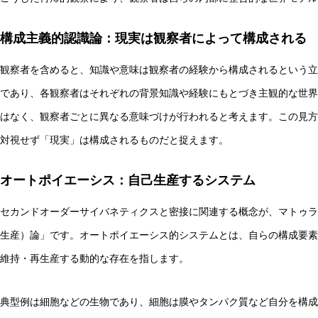
AI研究
構成主義的認識論：現実は観察者によって構成される
観察者を含めると、知識や意味は観察者の経験から構成されるという立
であり、各観察者はそれぞれの背景知識や経験にもとづき主観的な世界
はなく、観察者ごとに異なる意味づけが行われると考えます。この見方
対視せず「現実」は構成されるものだと捉えます。
オートポイエーシス：自己生産するシステム
AIやロボットに「意識」はあるか？ゆるい意識概念を測る
セカンドオーダーサイバネティクスと密接に関連する概念が、マトゥラ
生産）論」です。オートポイエーシス的システムとは、自らの構成要素
AI研究
維持・再生産する動的な存在を指します。
典型例は細胞などの生物であり、細胞は膜やタンパク質など自分を構成