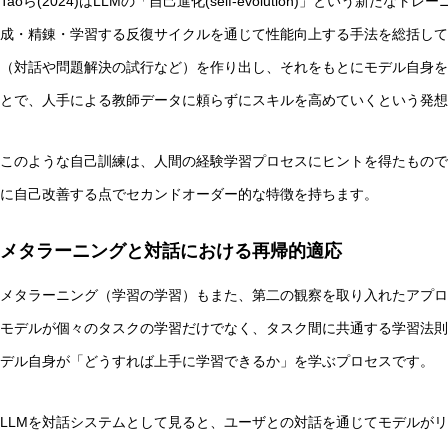
Taoら(2024)はLLMの「自己進化(self-evolution)」という
成・精錬・学習する反復サイクルを通じて性能向上する手法を総括して
（対話や問題解決の試行など）を作り出し、それをもとにモデル自身を
とで、人手による教師データに頼らずにスキルを高めていくという発想
このような自己訓練は、人間の経験学習プロセスにヒントを得たもので
に自己改善する点でセカンドオーダー的な特徴を持ちます。
メタラーニングと対話における再帰的適応
メタラーニング（学習の学習）もまた、第二の観察を取り入れたアプロ
モデルが個々のタスクの学習だけでなく、タスク間に共通する学習法則
デル自身が「どうすれば上手に学習できるか」を学ぶプロセスです。
LLMを対話システムとして見ると、ユーザとの対話を通じてモデルが