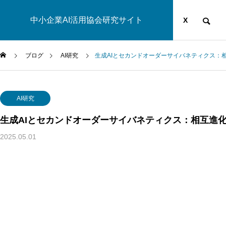
中小企業AI活用協会研究サイト
運営団体
YOUTUBE
ブログ
X
ブログ
AI研究
生成AIとセカンドオーダーサイバネティクス：
AI研究
AI研究
生成AIとセカンドオーダーサイバネティクス：相互進化
2025.05.01
汎心論は意識の「メタ問題」を解けるか——機能的実現主