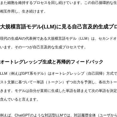
また細胞を維持するプロセスを回し続けています。この自己循環的な生
相互作用し、生き続けます。
大規模言語モデル(LLM)に見る自己言及的生成プ
非意識的苦痛はどう測る?現象語彙に依存しないwelfare指
現代の生成AIの代表例である大規模言語モデル（LLM）は、セカンド
います。その一つが自己言及的な生成プロセスです。
オートレグレッシブ生成と再帰的フィードバック
LLM（例えばGPT系モデル）はオートレグレッシブ（自己回帰）方式
スト文脈に基づいて一単語（トークン）ずつ出力を予測し、各出力トー
きます。モデルは自分が直前に生成した単語を踏まえて次の単語を決定
含んでいると言えます。
例えば、ChatGPTのような対話型LLMでは、対話履歴全体（ユーザ