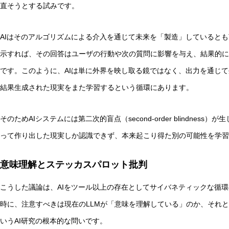
直そうとする試みです。
AIはそのアルゴリズムによる介入を通じて未来を「製造」しているとも
示すれば、その回答はユーザの行動や次の質問に影響を与え、結果的に
です。このように、AIは単に外界を映し取る鏡ではなく、出力を通じ
結果生成された現実をまた学習するという循環にあります。
そのためAIシステムには第二次的盲点（second-order blindne
って作り出した現実しか認識できず、本来起こり得た別の可能性を学習
意味理解とステッカスパロット批判
こうした議論は、AIをツール以上の存在としてサイバネティックな循
時に、注意すべきは現在のLLMが「意味を理解している」のか、それ
いうAI研究の根本的な問いです。