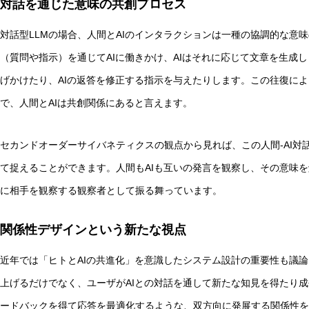
対話を通じた意味の共創プロセス
対話型LLMの場合、人間とAIのインタラクションは一種の協調的な意
（質問や指示）を通じてAIに働きかけ、AIはそれに応じて文章を生成
げかけたり、AIの返答を修正する指示を与えたりします。この往復に
で、人間とAIは共創関係にあると言えます。
セカンドオーダーサイバネティクスの観点から見れば、この人間-AI対
て捉えることができます。人間もAIも互いの発言を観察し、その意味
に相手を観察する観察者として振る舞っています。
関係性デザインという新たな視点
近年では「ヒトとAIの共進化」を意識したシステム設計の重要性も議論
上げるだけでなく、ユーザがAIとの対話を通して新たな知見を得たり成
ードバックを得て応答を最適化するような、双方向に発展する関係性を