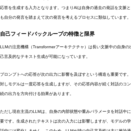
応答を生成する入力となります。つまりAIは自身の過去の発話を文脈
も自分の発言を踏まえて次の発言を考えるプロセスに類似しています。
自己フィードバックループの特徴と限界
LLMの注意機構（Transformerアーキテクチャ）は長い文脈中の
己言及的なテキスト生成が可能になっています。
プロンプトへの応答が次の出力に影響を及ぼすという構造も重要です。
対しモデルは一度応答を生成しますが、その応答内容が続く対話のコン
続の出力を方向付ける効果があります。
ただし現在主流のLLMは、自身の内部状態や重みパラメータを対話中
要です。生成されたテキストは次の入力には影響しますが、モデルの学
話中には変化しません。このため、LLMが持つ自己言及性は主に推論