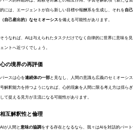
パース的枠組みは、経験を対象との相互作用、学習を解釈項（新たな習
的には、エージェントが自ら新しい目標や報酬系を生成し、それを
自己
（自己産出的）なセミオーシス
を備える可能性があります。
そうなれば、AIは与えられたタスクだけでなく自律的に世界に意味を
ェントへ近づくでしょう。
心の境界の再評価
パースは心を
連続体の一部
と見なし、人間の意識も広義のセミオーシス
号解釈能力を持つようになれば、心的現象を人間に限る考え方は揺らぎ
して捉える見方が主流になる可能性があります。
相互解釈性と倫理
AIが人間と
意味の協調
をする存在となるなら、我々はAIを対話的パー