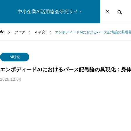
中小企業AI活用協会研究サイト
運営団体
YOUTUBE
ブログ
X
ブログ
AI研究
エンボディードAIにおけるパース記号論の具現
AI研究
AI研究
エンボディードAIにおけるパース記号論の具現化：身
2025.12.04
生成AIの環境負荷とは？ベイトソン「精神と自然は一つのシ