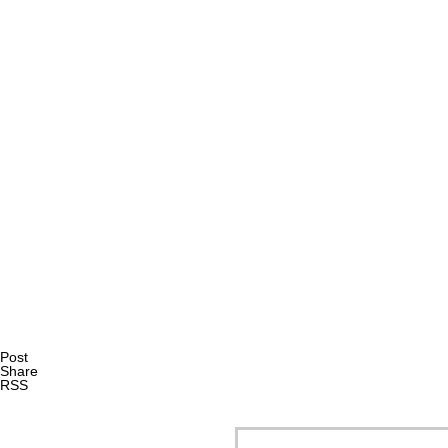
AI研究
エナクティヴィズムで読み解くXAIと暗黙知｜創造性支援A
AI研究
Post
Share
RSS