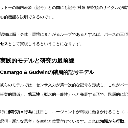
ットーの脳内表象（記号）との間にも記号-対象-解釈項のサイクルが
心的機能を説明できるのです。
認知は脳・身体・環境にまたがるループであるとすれば、パースの三項
セス
として実現しうるということになります。
実践的モデルと研究の最前線
Camargo & Gudwinの階層的記号モデル
彼らのモデルでは、センサ入力が第一次的な記号を形成し、これがパー
事実的関係）、
第三性
（概念的一般性）へと発展する形で、階層的に記
特に
解釈項＝行為
に注目し、エージェントが環境に働きかけること（
釈項＝新たな思考）を生むと位置付けています。これは
知識から行動、