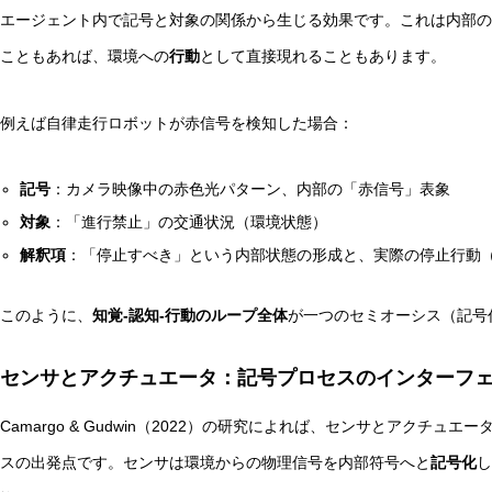
エージェント内で記号と対象の関係から生じる効果です。これは内部の
こともあれば、環境への
行動
として直接現れることもあります。
例えば自律走行ロボットが赤信号を検知した場合：
記号
：カメラ映像中の赤色光パターン、内部の「赤信号」表象
対象
：「進行禁止」の交通状況（環境状態）
解釈項
：「停止すべき」という内部状態の形成と、実際の停止行動
このように、
知覚-認知-行動のループ全体
が一つのセミオーシス（記号
センサとアクチュエータ：記号プロセスのインターフ
Camargo & Gudwin（2022）の研究によれば、センサとアクチ
スの出発点です。センサは環境からの物理信号を内部符号へと
記号化
し