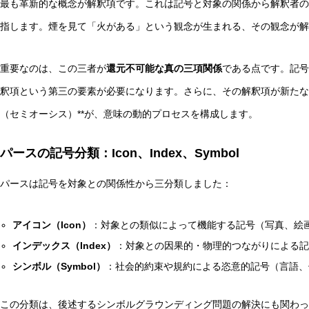
最も革新的な概念が解釈項です。これは記号と対象の関係から解釈者
指します。煙を見て「火がある」という観念が生まれる、その観念が解
重要なのは、この三者が
還元不可能な真の三項関係
である点です。記号
釈項という第三の要素が必要になります。さらに、その解釈項が新たな
（セミオーシス）**が、意味の動的プロセスを構成します。
パースの記号分類：Icon、Index、Symbol
パースは記号を対象との関係性から三分類しました：
アイコン（Icon）
：対象との類似によって機能する記号（写真、絵
インデックス（Index）
：対象との因果的・物理的つながりによる
シンボル（Symbol）
：社会的約束や規約による恣意的記号（言語、
この分類は、後述するシンボルグラウンディング問題の解決にも関わっ