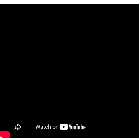
AI研究
量子ダーウィニズムと生命の記憶 ― 神経・代謝・発生記
AI研究