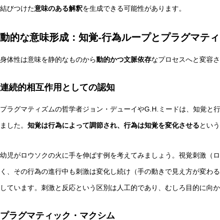
結びつけた
意味のある解釈
を生成できる可能性があります。
動的な意味形成：知覚-行為ループとプラグマテ
身体性は意味を静的なものから
動的かつ文脈依存
なプロセスへと変容さ
連続的相互作用としての認知
プラグマティズムの哲学者ジョン・デューイやG.H.ミードは、知覚と
ました。
知覚は行為によって調節され、行為は知覚を変化させる
という
幼児がロウソクの火に手を伸ばす例を考えてみましょう。視覚刺激（ロ
く、その行為の進行中も刺激は変化し続け（手の動きで見え方が変わる
しています。刺激と反応という区別は人工的であり、むしろ目的に向か
プラグマティック・マクシム