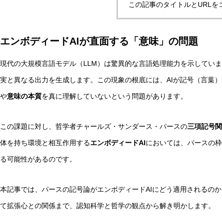
この記事のタイトルとURLを
エンボディードAIが直面する「意味」の問題
マルチエージェントAIの合意形成とは？ハーバーマス理論
現代の大規模言語モデル（LLM）は驚異的な言語処理能力を示してい
実と異なる出力を生成します。この現象の根底には、AIが記号（言葉
AI研究
や
意味の本質
を真に理解していないという問題があります。
この課題に対し、哲学者チャールズ・サンダース・パースの
三項記号関
体を持ち環境と相互作用する
エンボディードAI
においては、パースの枠
る可能性があるのです。
本記事では、パースの記号論がエンボディードAIにどう適用されるの
汎心論は意識の「メタ問題」を解けるか——機能的実現主
て拡張心との関係まで、認知科学と哲学の観点から解き明かします。