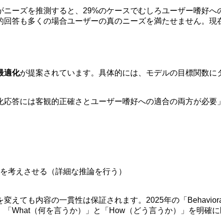
がニーズを推測すると、29%のケースでむしろユーザー嗜好へ
的回答も多くの場合ユーザーの真のニーズを満たせません。現在
最適化
が提案されています。具体的には、モデルの目標関数に
化応答には客観的正確さとユーザー嗜好への適合の両方が必要
を考えさせる（詳細な推論を行う）
も内容の一貫性は保証されます。2025年の「Behavioral
「What（何を言うか）」と「How（どう言うか）」を明確