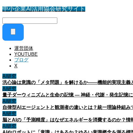
中小企業AI活用協会研究サイト
運営団体
YOUTUBE
ブログ
X
AI研究
汎心論は意識の「メタ問題」を解けるか——機能的実現主義
AI研究
量子ダーウィニズムと生命の記憶 ― 神経・代謝・発生記憶
AI研究
自律型AIエージェントと観測者の違いとは？統一理論枠組み
AI研究
脳とAIの「予測精度」はなぜエネルギーを消費するのか？情
AI研究
AIやロボットに「意識」はあるか？ゆるい意識概念を測る標