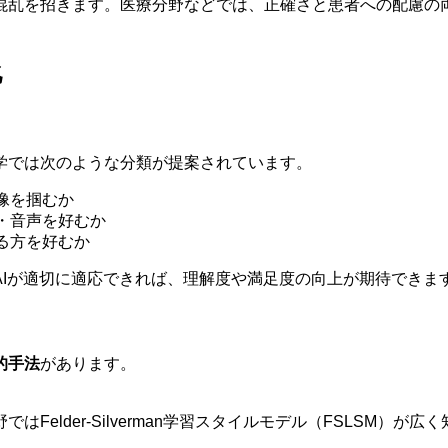
混乱を招きます。医療分野などでは、正確さと患者への配慮の
化
学では次のような分類が提案されています。
像を掴むか
・音声を好むか
る方を好むか
Iが適切に適応できれば、理解度や満足度の向上が期待できま
的手法
があります。
elder-Silverman学習スタイルモデル（FSLSM）が