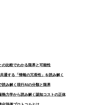
との比較でわかる限界と可能性
に共通する「情報の冗長性」を読み解く
で読み解く現行AIの分類と限界
報熱力学から読み解く認知コストの正体
準化評価プロトコルとは