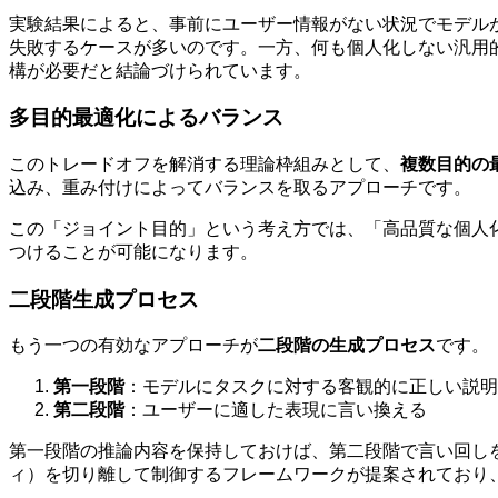
実験結果によると、事前にユーザー情報がない状況でモデル
失敗するケースが多いのです。一方、何も個人化しない汎用
構が必要だと結論づけられています。
多目的最適化によるバランス
このトレードオフを解消する理論枠組みとして、
複数目的の
込み、重み付けによってバランスを取るアプローチです。
この「ジョイント目的」という考え方では、「高品質な個人
つけることが可能になります。
二段階生成プロセス
もう一つの有効なアプローチが
二段階の生成プロセス
です。
第一段階
：モデルにタスクに対する客観的に正しい説明
第二段階
：ユーザーに適した表現に言い換える
第一段階の推論内容を保持しておけば、第二段階で言い回しを変えて
ィ）を切り離して制御するフレームワークが提案されており、