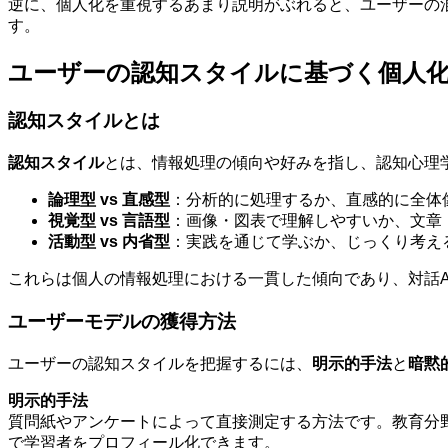
逆に、個人化を重視するあまり説明がぶれると、ユーザーの
す。
ユーザーの認知スタイルに基づく個人
認知スタイルとは
認知スタイル
とは、情報処理の傾向や好みを指し、認知心理
論理型 vs 直感型
：分析的に処理するか、直感的に全体
視覚型 vs 言語型
：画像・図表で理解しやすいか、文章
活動型 vs 内省型
：実践を通じて学ぶか、じっくり考え
これらは個人の情報処理における一貫した傾向であり、対話A
ユーザーモデルの獲得方法
ユーザーの認知スタイルを把握するには、
明示的手法
と
暗黙
明示的手法
質問紙やアンケートによって直接測定する方法です。教育分野ではF
で学習者をプロフィール化できます。