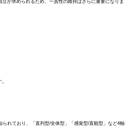
両立が求められるため、一貫性の維持はさらに重要になりま
す。
広く知られており、「直列型/全体型」「感覚型/直観型」など4軸