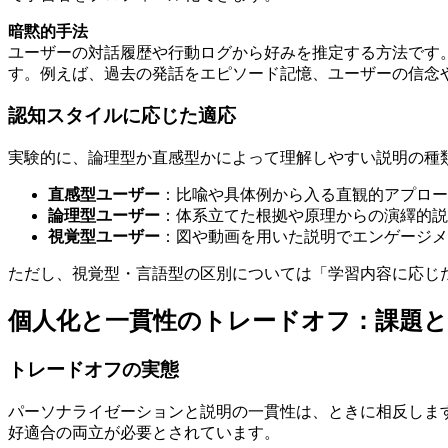
暗黙的手法
ユーザーの対話履歴や行動ログから好みを推定する方法です
す。例えば、過去の発話をエピソード記憶、ユーザーの信念
認知スタイルに応じた適応
実験的に、論理型か直感型かによって理解しやすい説明の種類
直感型ユーザー
：比喩や具体例から入る直観的アプロー
論理型ユーザー
：体系立てた根拠や原理からの演繹的説
視覚型ユーザー
：図や動画を用いた説明でエンゲージメ
ただし、視覚型・言語型の区別については「学習内容に応じ
個人化と一貫性のトレードオフ：課題と
トレードオフの実態
パーソナライゼーションと説明の一貫性は、ときに相反します。20
好適合の両立が必要とされています。