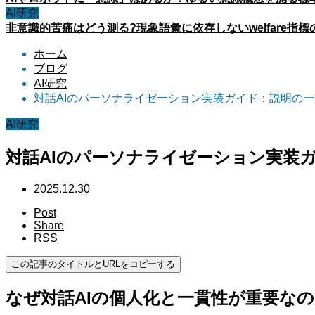
AI研究
非意識的苦痛はどう測る?現象語彙に依存しないwelfare指標
ホーム
ブログ
AI研究
対話AIのパーソナライゼーション実装ガイド：説明の
AI研究
対話AIのパーソナライゼーション実装
2025.12.30
Post
Share
RSS
この記事のタイトルとURLをコピーする
なぜ対話AIの個人化と一貫性が重要な