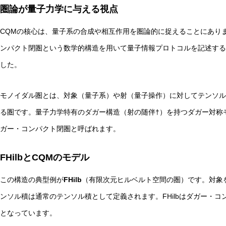
圏論が量子力学に与える視点
CQMの核心は、量子系の合成や相互作用を圏論的に捉えることにあります。Ab
ンパクト閉圏という数学的構造を用いて量子情報プロトコルを記述する
した。
モノイダル圏とは、対象（量子系）や射（量子操作）に対してテンソル
る圏です。量子力学特有のダガー構造（射の随伴†）を持つダガー対称
ガー・コンパクト閉圏と呼ばれます。
FHilbとCQMのモデル
この構造の典型例が
FHilb
（有限次元ヒルベルト空間の圏）です。対象
ンソル積は通常のテンソル積として定義されます。FHilbはダガー・
となっています。