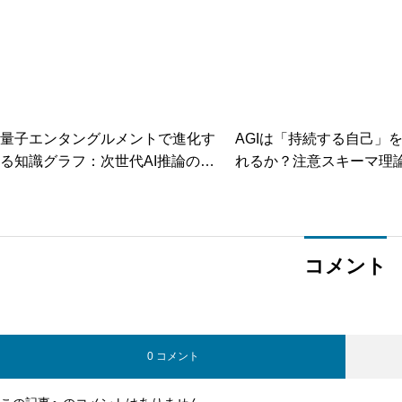
量子エンタングルメントで進化す
AGIは「持続する自己」
る知識グラフ：次世代AI推論の可
れるか？注意スキーマ理
能性
機械意識の可能性
コメント
0 コメント