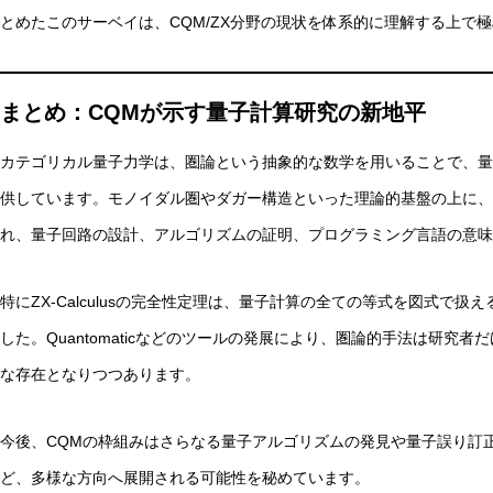
とめたこのサーベイは、CQM/ZX分野の現状を体系的に理解する上で
まとめ：CQMが示す量子計算研究の新地平
カテゴリカル量子力学は、圏論という抽象的な数学を用いることで、量
供しています。モノイダル圏やダガー構造といった理論的基盤の上に、ZX-
れ、量子回路の設計、アルゴリズムの証明、プログラミング言語の意味
特にZX-Calculusの完全性定理は、量子計算の全ての等式を図式で
した。Quantomaticなどのツールの発展により、圏論的手法は研究
な存在となりつつあります。
今後、CQMの枠組みはさらなる量子アルゴリズムの発見や量子誤り訂
ど、多様な方向へ展開される可能性を秘めています。