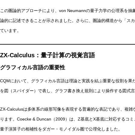
この圏論的アプローチにより、von Neumannの量子力学の公理系
論的に記述できることが示されました。さらに、圏論的構造から「スカラ
ています。
ZX-Calculus：量子計算の視覚言語
グラフィカル言語の重要性
CQMにおいて、グラフィカル言語は理論と実践を結ぶ重要な役割を果
を図（スパイダー）で表し、グラフ書き換え規則により操作する図式言
ZX-Calculusは多体系の線形写像を表現する普遍的な表記であり、
ります。Coecke & Duncan（2009）は、Z基底とX基底に対応するコ
量子演算子の相補性をダガー・モノイダル圏で公理化しました。