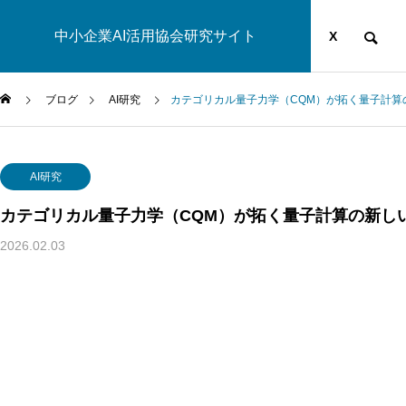
中小企業AI活用協会研究サイト
運営団体
YOUTUBE
ブログ
X
ブログ
AI研究
カテゴリカル量子力学（CQM）が拓く量子計算
AI研究
AI研究
AI研究
カテゴリカル量子力学（CQM）が拓く量子計算の新し
2026.02.03
解
量子ダーウィニズムと生命の記憶
自律型AIエー
比
― 神経・代謝・発生記憶に共通す
違いとは？統
る「情報の冗長性」を読み解く
解く現行AIの