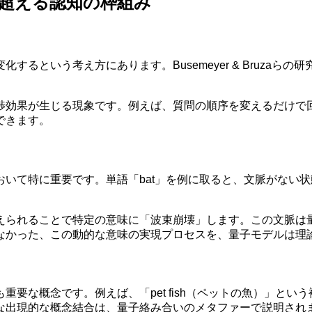
超える認知の枠組み
るという考え方にあります。Busemeyer & Bruza
渉効果が生じる現象です。例えば、質問の順序を変えるだけで
できます。
いて特に重要です。単語「bat」を例に取ると、文脈がない
えられることで特定の意味に「波束崩壊」します。この文脈は
なかった、この動的な意味の実現プロセスを、量子モデルは理
な概念です。例えば、「pet fish（ペットの魚）」という複
な出現的な概念結合は、量子絡み合いのメタファーで説明され