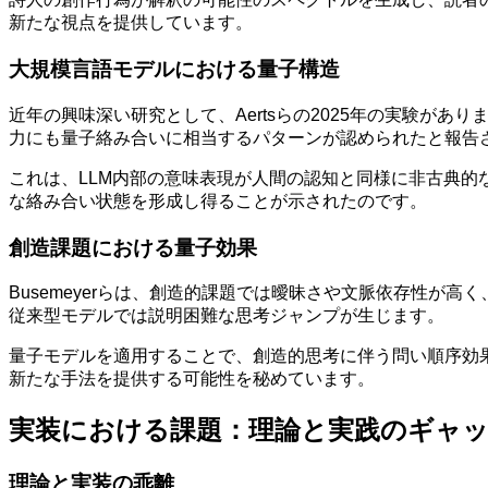
新たな視点を提供しています。
大規模言語モデルにおける量子構造
近年の興味深い研究として、Aertsらの2025年の実験があり
力にも量子絡み合いに相当するパターンが認められたと報告
これは、LLM内部の意味表現が人間の認知と同様に非古典
な絡み合い状態を形成し得ることが示されたのです。
創造課題における量子効果
Busemeyerらは、創造的課題では曖昧さや文脈依存性
従来型モデルでは説明困難な思考ジャンプが生じます。
量子モデルを適用することで、創造的思考に伴う問い順序効
新たな手法を提供する可能性を秘めています。
実装における課題：理論と実践のギャ
理論と実装の乖離