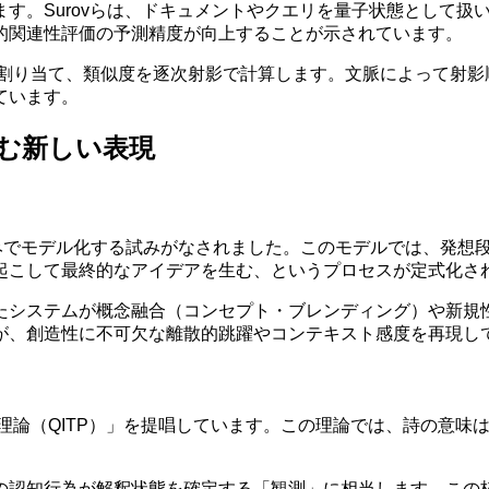
す。Surovらは、ドキュメントやクエリを量子状態として扱
的関連性評価の予測精度が向上することが示されています。
に割り当て、類似度を逐次射影で計算します。文脈によって射影
ています。
む新しい表現
の枠組みでモデル化する試みがなされました。このモデルでは、発
起こして最終的なアイデアを生む、というプロセスが定式化さ
たシステムが概念融合（コンセプト・ブレンディング）や新規
が、創造性に不可欠な離散的跳躍やコンテキスト感度を再現し
解釈理論（QITP）」を提唱しています。この理論では、詩の意
の認知行為が解釈状態を確定する「観測」に相当します。この