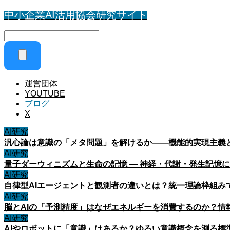
中小企業AI活用協会研究サイト
運営団体
YOUTUBE
ブログ
X
AI研究
汎心論は意識の「メタ問題」を解けるか——機能的実現主義
AI研究
量子ダーウィニズムと生命の記憶 ― 神経・代謝・発生記憶
AI研究
自律型AIエージェントと観測者の違いとは？統一理論枠組み
AI研究
脳とAIの「予測精度」はなぜエネルギーを消費するのか？情
AI研究
AIやロボットに「意識」はあるか？ゆるい意識概念を測る標