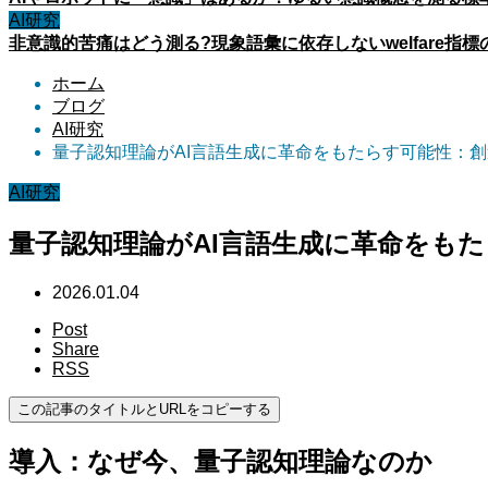
AI研究
非意識的苦痛はどう測る?現象語彙に依存しないwelfare指標
ホーム
ブログ
AI研究
量子認知理論がAI言語生成に革命をもたらす可能性：
AI研究
量子認知理論がAI言語生成に革命をも
2026.01.04
Post
Share
RSS
この記事のタイトルとURLをコピーする
導入：なぜ今、量子認知理論なのか