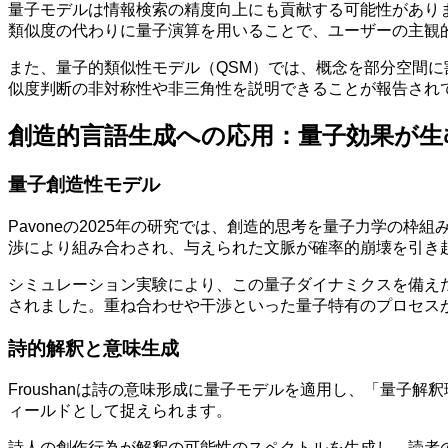
量子モデルは情報検索の精度向上にも貢献する可能性がありま
類似度の代わりに量子演算を用いることで、ユーザーの主観
また、量子的類似性モデル（QSM）では、概念を部分空間
似度判断の非対称性や非三角性を説明できることが報告され
創造的言語生成への応用：量子効果が生
量子創造性モデル
Pavoneの2025年の研究では、創造的思考を量子力学
渉により組み合わされ、与えられた文脈が確率的崩壊を引き
シミュレーション実験により、この量子ダイナミクスを備え
されました。重ね合わせや干渉といった量子特有のプロセス
詩的解釈と意味生成
Froushanは詩の意味形成に量子モデルを適用し、「量子
ィールドとして捉えられます。
詩人の創作行為が解釈の可能性のスペクトルを生成し、読者