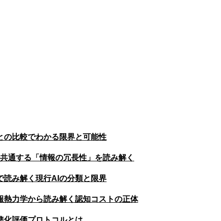
との比較でわかる限界と可能性
に共通する「情報の冗長性」を読み解く
で読み解く現行AIの分類と限界
報熱力学から読み解く認知コストの正体
準化評価プロトコルとは