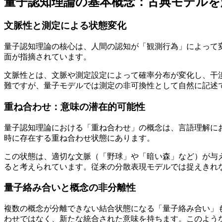
量子認知理論の基本概念：古典モデルを
文脈性と測定による状態変化
量子認知理論の核心は、人間の認知が「観測行為」によって変化す
面が指摘されています。
文脈性とは、文脈や測定設定によって確率分布が変化し、干
難ですが、量子モデルでは測定の非可換性として自然に記述
重ね合わせ：意味の潜在的可能性
量子認知理論における「重ね合わせ」の概念は、言語理解にお
時に存在する重ね合わせ状態にあります。
この状態は、適切な文脈（「野球」や「暗い森」など）が与
ると考えられています。従来の分散表現モデルでは捉えきれ
量子絡み合いと概念の非分離性
複数の概念が分離できない結合状態になる「量子絡み合い」も重要
わせではなく、新たな統合された意味を持ちます。このよう