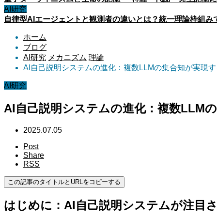
AI研究
自律型AIエージェントと観測者の違いとは？統一理論枠組み
ホーム
ブログ
AI研究
メカニズム
理論
AI自己説明システムの進化：複数LLMの集合知が実現
AI研究
AI自己説明システムの進化：複数LLM
2025.07.05
Post
Share
RSS
この記事のタイトルとURLをコピーする
はじめに：AI自己説明システムが注目