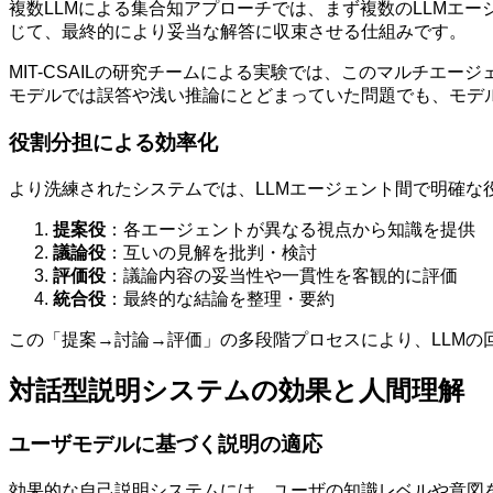
複数LLMによる集合知アプローチでは、まず複数のLLMエ
じて、最終的により妥当な解答に収束させる仕組みです。
MIT-CSAILの研究チームによる実験では、このマルチ
モデルでは誤答や浅い推論にとどまっていた問題でも、モデ
役割分担による効率化
より洗練されたシステムでは、LLMエージェント間で明確な役
提案役
：各エージェントが異なる視点から知識を提供
議論役
：互いの見解を批判・検討
評価役
：議論内容の妥当性や一貫性を客観的に評価
統合役
：最終的な結論を整理・要約
この「提案→討論→評価」の多段階プロセスにより、LLM
対話型説明システムの効果と人間理解
ユーザモデルに基づく説明の適応
効果的な自己説明システムには、ユーザの知識レベルや意図