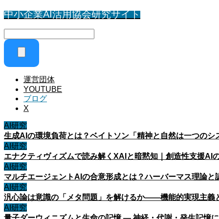
中小企業AI活用協会研究サイト
運営団体
YOUTUBE
ブログ
X
AI研究
生成AIの環境負荷とは？ベイトソン「精神と自然は一つのシ
AI研究
エナクティヴィズムで読み解くXAIと暗黙知｜創造性支援AI
AI研究
マルチエージェントAIの合意形成とは？ハーバーマス理論と
AI研究
汎心論は意識の「メタ問題」を解けるか——機能的実現主義
AI研究
量子ダーウィニズムと生命の記憶 ― 神経・代謝・発生記憶