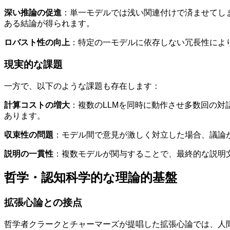
深い推論の促進
：単一モデルでは浅い関連付けで済ませてし
ある結論が得られます。
ロバスト性の向上
：特定の一モデルに依存しない冗長性によ
現実的な課題
一方で、以下のような課題も存在します：
計算コストの増大
：複数のLLMを同時に動作させ多数回の
あります。
収束性の問題
：モデル間で意見が激しく対立した場合、議論
説明の一貫性
：複数モデルが関与することで、最終的な説明
哲学・認知科学的な理論的基盤
拡張心論との接点
哲学者クラークとチャーマーズが提唱した拡張心論では、人間