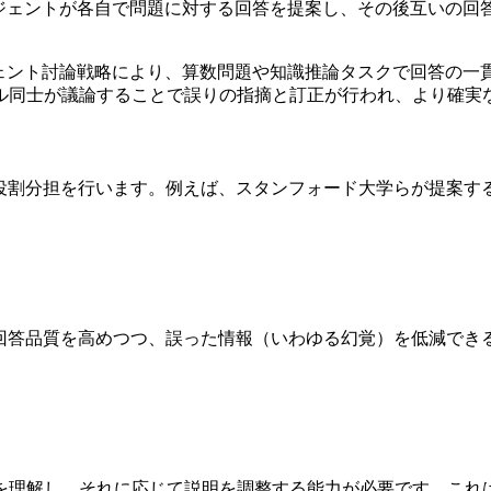
ージェントが各自で問題に対する回答を提案し、その後互いの
エージェント討論戦略により、算数問題や知識推論タスクで回答の
ル同士が議論することで誤りの指摘と訂正が行われ、より確実
割分担を行います。例えば、スタンフォード大学らが提案する「S
の回答品質を高めつつ、誤った情報（いわゆる幻覚）を低減でき
を理解し、それに応じて説明を調整する能力が必要です。これは