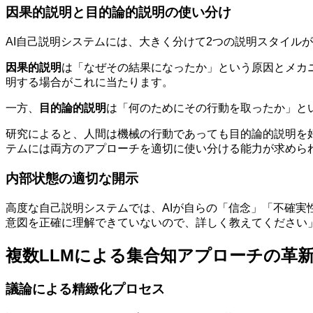
因果的説明と目的論的説明の使い分け
AI自己説明システムには、大きく分けて2つの説明スタイル
因果的説明
は「なぜその結果になったか」という原因とメカ
明する場合がこれに当たります。
一方、
目的論的説明
は「何のためにその行動を取ったか」と
研究によると、人間は機械の行動であっても目的論的説明を
テムには両方のアプローチを適切に使い分ける能力が求めら
内部状態の適切な開示
高度な自己説明システムでは、AIが自らの「信念」「不確実
意図を正確に理解できていないので、詳しく教えてください
複数LLMによる集合知アプローチの革
議論による精緻化プロセス