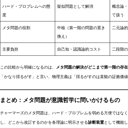
ハード・プロブレムへの態
疑似問題として解消
概念論・
度
て扱う
メタ問題の役割
中核（第一階の問題の置き
二元論的
換え）
主要負担
自己知・認識論的コスト
二段階の
この比較から明確になるのは、
メタ問題の解決がどこまで第一階の存在
「かなり揺るがす」と言い、物理主義は「揺るがすのは直観の証拠価値
まとめ：メタ問題が意識哲学に問いかけるもの
チャーマーズのメタ問題は、ハード・プロブレムを弱める方便ではなく
し、どこから改訂するのかを各理論に明示させる
診断装置
として機能し