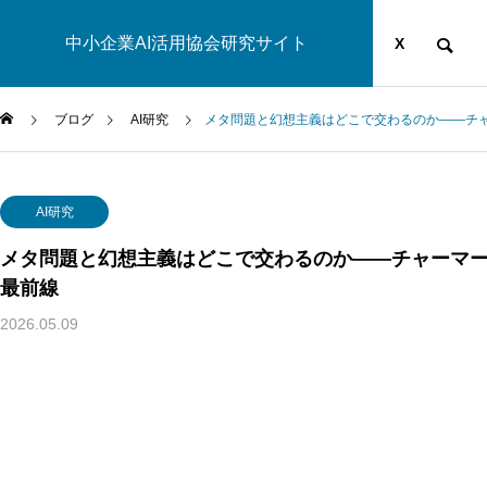
中小企業AI活用協会研究サイト
運営団体
YOUTUBE
ブログ
X
ブログ
AI研究
メタ問題と幻想主義はどこで交わるのか——チ
AI研究
AI研究
メタ問題と幻想主義はどこで交わるのか——チャーマ
最前線
2026.05.09
汎心論は意識の「メタ問題」を解けるか——機能的実現主