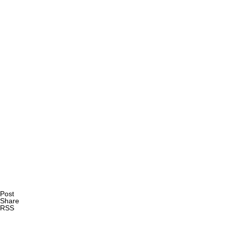
AI研究
量子ダーウィニズムと生命の記憶 ― 神経・代謝・発生記
AI研究
Post
Share
RSS