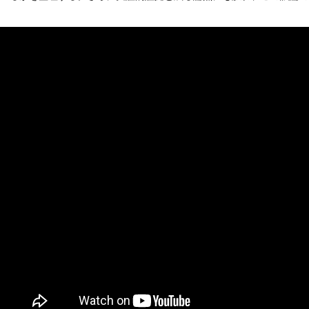
AI研究
AIやロボットに「意識」はあるか？ゆるい意識概念を測る
AI研究