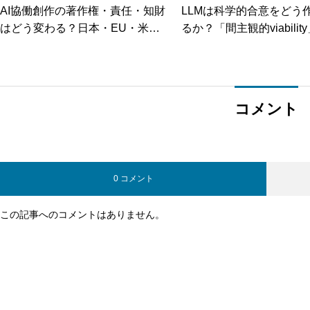
AI協働創作の著作権・責任・知財
LLMは科学的合意をどう
はどう変わる？日本・EU・米英
るか？「間主観的viabili
中の制度比較と実務対応
み解く蒸留と増幅のメカ
コメント
0 コメント
この記事へのコメントはありません。