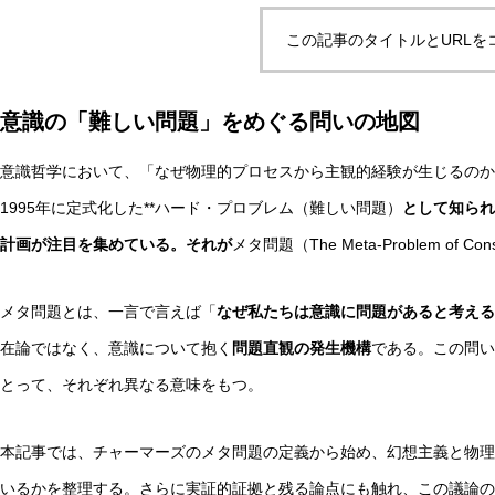
この記事のタイトルとURLを
自律型AIエージェントと観測者の違いとは？統一理論枠組み
意識の「難しい問題」をめぐる問いの地図
意識哲学において、「なぜ物理的プロセスから主観的経験が生じるのか
AI研究
1995年に定式化した**ハード・プロブレム（難しい問題）
として知られ
計画が注目を集めている。それが
メタ問題（The Meta-Problem of Co
メタ問題とは、一言で言えば「
なぜ私たちは意識に問題があると考える
在論ではなく、意識について抱く
問題直観の発生機構
である。この問い
とって、それぞれ異なる意味をもつ。
脳とAIの「予測精度」はなぜエネルギーを消費するのか？
本記事では、チャーマーズのメタ問題の定義から始め、幻想主義と物理
いるかを整理する。さらに実証的証拠と残る論点にも触れ、この議論の