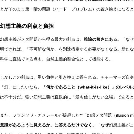
とがそのまま第一階の問題（ハード・プロブレム）の置き換えになる
幻想主義の利点と負担
幻想主義がメタ問題から得る最大の利点は、
推論の短さ
にある。「なぜ
明できれば、「不可解な何か」を別途措定する必要がなくなる。新たな
科学に直結できる点も、自然主義的整合性として機能する。
しかしこの利点は、重い負担と引き換えに得られる。チャーマーズ自身
「幻」にしたいなら、
「何かであること（what-it-is-like）」の
は不十分だ。強い幻想主義は直観的に「最も信じがたい立場」であると
また、フランソワ・カメレールが提起した**「幻想メタ問題（illusion meta
意識があるように見えるか」に答えるだけでなく、「なぜ
幻想主義がこ