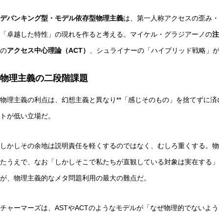
デバンキング型・モデル依存型物理主義
は、第一人称アクセスの歪み・
「卓越した特性」の現れを作ると考える。マイケル・グラジアーノの
注
の
アクセス中心理論（ACT）
、シュライナーの「ハイブリッド戦略」
物理主義の二段階課題
物理主義の利点は、幻想主義と異なり**「感じそのもの」を捨てずに済
トが低い立場だ。
しかしその余地は説明責任を軽くするのではなく、むしろ重くする。物
たうえで、なお「しかしそこで私たちが直観している対象は実在する」
が、物理主義的なメタ問題利用の最大の難点だ。
チャーマーズは、ASTやACTのようなモデルが「なぜ物理的でないよ