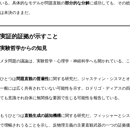
いる。具体的なモデルが問題直観の
部分的な分解
に成功しても、その総
は未決のままだ。
実証的証拠が示すこと
実験哲学からの知見
メタ問題の議論は、実験哲学・心理学・神経科学へも開かれている。こ
ひとつは
問題直観の普遍性
に関する研究だ。ジャスティン・シスマとオ
一般には広く共有されていない可能性を示す。ロドリゴ・ディアスの四
ても意識それ自体に無関係な要因で生じる可能性を報告している。
もうひとつは
直観生成の認知機構
に関する研究だ。フィッシャーとシス
で増幅されうることを示し、反物理主義の主要直観武器の一つの証拠価