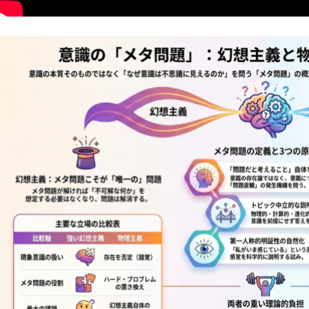
非意識的苦痛はどう測る?現象語彙に依存しないwelfare指