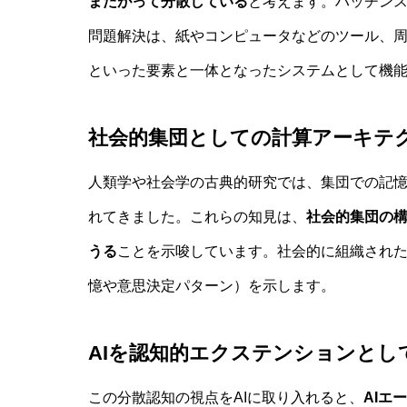
またがって分散している
と考えます。ハッチン
問題解決は、紙やコンピュータなどのツール、
といった要素と一体となったシステムとして機
社会的集団としての計算アーキテ
人類学や社会学の古典的研究では、集団での記
れてきました。これらの知見は、
社会的集団の
うる
ことを示唆しています。社会的に組織され
憶や意思決定パターン）を示します。
AIを認知的エクステンションとし
この分散認知の視点をAIに取り入れると、
AIエ