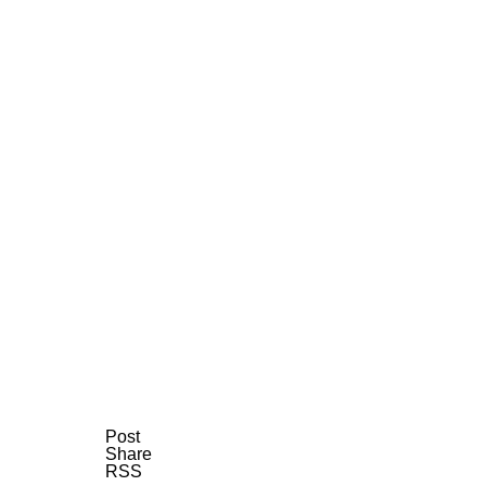
AI研究
現象的力能説とは何か？ 意識のメタ
AI研究
Post
Share
RSS