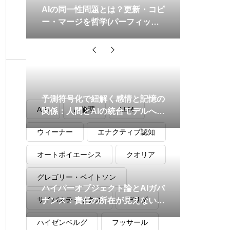
AIの同一性問題とは？更新・コピ
ー・マージを哲学(パーフィット×
四次元主義)から読み解く
タグ
予測符号化で紐解く感情と記憶の
AGI
AI倫理
LLM
関係：人間とAIの統合モデルへの
道
ウィーナー
エナクティブ認知
オートポイエーシス
クオリア
グレゴリー・ベイトソン
ハイパーオブジェクト論とAIガバ
サイバネティックス
デリダ
ナンス：責任の所在が見えない時
代の新しい倫理フレームワーク
ハイゼンベルグ
フッサール