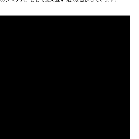
説明できるか？関係論的量子力学(RQM)から読み解く生命と主体