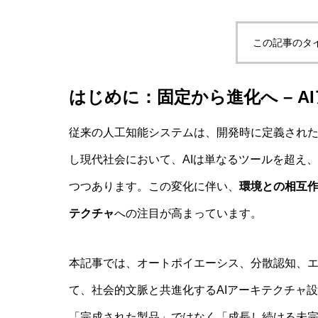
この記事のタ
実験哲学とは？「直観の可塑性」研究
はじめに：固定から進化へ – 
AI研究
従来の人工知能システムは、開発時に定義され
し現代社会において、AIは単なるツールを超え
つつあります。この変化に伴い、
環境との相互作
テクチャ
への注目が高まっています。
本記事では、オートポイエーシス、分散認知、エ
量子デコヒーレンスとエナクティビズ
て、社会的文脈と共進化するAIアーキテクチャ
「完成された製品」ではなく「成長し続ける未