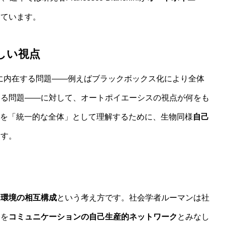
っています。
しい視点
システムに内在する問題――例えばブラックボックス化により全体
ある問題――に対して、オートポイエーシスの視点が何をも
いを「統一的な全体」として理解するために、生物同様
自己
ます。
と環境の相互構成
という考え方です。社会学者ルーマンは社
会を
コミュニケーションの自己生産的ネットワーク
とみなし