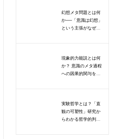
幻想メタ問題とは何
無意識的AIと自発的
か──「意識は幻想」
言語生成：哲学・認
という主張がなぜ受
知科学的検証
け入れがたいのかを
認知科学から読み解
く
現象的力能説とは何
人間とAIの共進化：
か？ 意識のメタ過程
マルチエージェント
への因果的関与を検
環境における理論的
証する実験デザイン
枠組みと価値観変容
のメカニズム
実験哲学とは？「直
人間中心主義を超え
観の可塑性」研究か
て：機械論的存在論
らわかる哲学的判断
が示すAI・自然との
のゆらぎと限界
新しい関係性