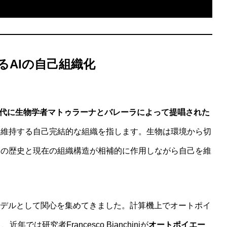
るAIの自己組織化
語モデルと感覚モデルの性能を分ける境界を探る研究設計
970年代に生物学者マトゥラーナとバレーラによって提唱された
・維持する自己完結的な組織を指します。生物は環境から切
用の歴史と現在の組織構造が相補的に作用しながら自己を維
モデルとして関心を集めてきました。計算機上でオートポイ
は研究者Francesco Bianchiniが
オートポイエー