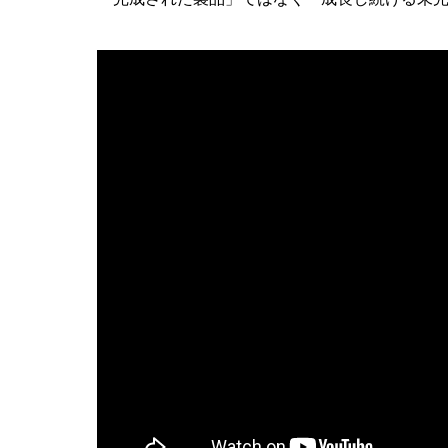
AI研究
環世界(Umwelt)は量子力学でどう
基盤
AI研究