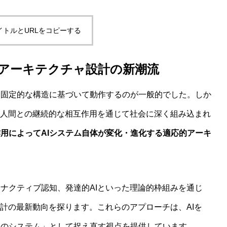
イトルとURLをコピーする
からわかる哲学的判断のゆらぎと限界
AIアーキテクチャ設計の新潮流
た固定的な構造に基づいて動作するのが一般的でした。しか
、人間との継続的な相互作用を通じて社会に深く組み込まれ
用によってAIシステム自体が変化・進化する適応的アーキ
ナクティブ認知、発達的AIといった理論的枠組みを通じ
ム――「意味の安定化」に潜む構造的並行関係を読み解く
設計の最新動向を探ります。これらのアプローチは、AIを
完のシステム」として捉え直す視点を提供しています。