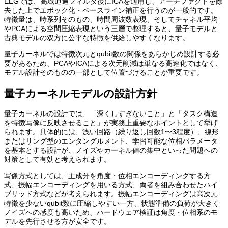
EEGでは、高域通過フィルタ後にICAを適用し、アーチファクトを除
去した上でエポック化・ベースライン補正を行うのが一般的です。
特徴量は、時系列そのもの、時間周波数表現、そしてチャネル平均
やPCAによる空間圧縮表現という三層で整理すると、量子モデルと
古典モデルの双方に公平な特徴を供給しやすくなります。
量子カーネルでは特徴次元とqubit数の関係をあらかじめ設計する必
要があるため、PCAやICAによる次元削減は単なる高速化ではなく、
モデル設計そのものの一部として位置づけることが重要です。
量子カーネルモデルの設計方針
量子カーネルの設計では、「深くしすぎないこと」と「タスク構造
を特徴写像に反映させること」が実務上重要なポイントとして挙げ
られます。具体的には、浅い回路（繰り返し回数1〜3程度）、線形
またはリング型のエンタングルメント、学習可能な位相パラメータ
を基本とする設計が、ノイズやカーネル値の集中といった問題への
対策として有効と考えられます。
写像方式としては、主成分を角度・位相エンコーディングする方
式、振幅エンコーディングを用いる方式、両者を組み合わせたハイ
ブリッド方式などが考えられます。振幅エンコーディングは高次元
特徴を少ないqubit数に圧縮しやすい一方、状態準備の負荷が大きく
ノイズへの感度も高いため、ハードウェア検証は角度・位相系のモ
デルを先行させる方が安全です。