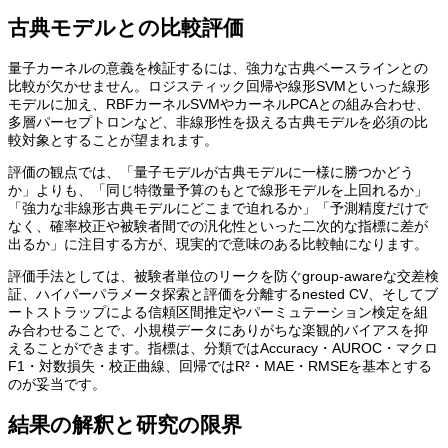
古典モデルとの比較評価
量子カーネルの意義を検証するには、強力な古典ベースラインとの
比較が欠かせません。ロジスティック回帰や線形SVMといった線形
モデルに加え、RBFカーネルSVMやカーネルPCAとの組み合わせ、
多層パーセプトロンなど、非線形性を扱える古典モデルを必須の比
較対象とすることが望まれます。
評価の観点では、「量子モデルが古典モデルに一様に勝つかどう
か」よりも、「同じ特徴量予算のもとで線形モデルを上回れるか」
「強力な非線形古典モデルにどこまで迫れるか」「予測精度だけで
なく、確率校正や被験者間での汎化性といった二次的な指標に差が
出るか」に注目する方が、現実的で意味のある比較軸になります。
評価手法としては、被験者単位のリークを防ぐgroup-awareな交差検
証、ハイパーパラメータ探索と評価を分離するnested CV、そしてブ
ートストラップによる信頼区間推定やパーミュテーション検定を組
み合わせることで、小規模データにありがちな楽観的バイアスを抑
えることができます。指標は、分類ではAccuracy・AUROC・マクロ
F1・対数損失・校正曲線、回帰ではR²・MAE・RMSEを基本とする
のが妥当です。
結果の解釈と研究の限界