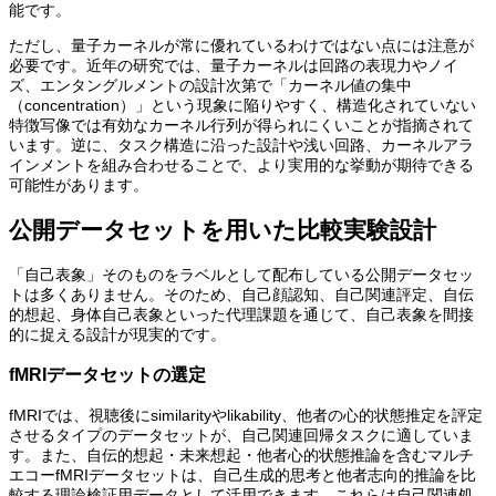
能です。
ただし、量子カーネルが常に優れているわけではない点には注意が
必要です。近年の研究では、量子カーネルは回路の表現力やノイ
ズ、エンタングルメントの設計次第で「カーネル値の集中
（concentration）」という現象に陥りやすく、構造化されていない
特徴写像では有効なカーネル行列が得られにくいことが指摘されて
います。逆に、タスク構造に沿った設計や浅い回路、カーネルアラ
インメントを組み合わせることで、より実用的な挙動が期待できる
可能性があります。
公開データセットを用いた比較実験設計
「自己表象」そのものをラベルとして配布している公開データセッ
トは多くありません。そのため、自己顔認知、自己関連評定、自伝
的想起、身体自己表象といった代理課題を通じて、自己表象を間接
的に捉える設計が現実的です。
fMRIデータセットの選定
fMRIでは、視聴後にsimilarityやlikability、他者の心的状態推定を評定
させるタイプのデータセットが、自己関連回帰タスクに適していま
す。また、自伝的想起・未来想起・他者心的状態推論を含むマルチ
エコーfMRIデータセットは、自己生成的思考と他者志向的推論を比
較する理論検証用データとして活用できます。これらは自己関連処