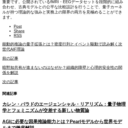
重要です。公開されているfMRI・EEGデータセットを段階的に組み
合わせ、古典モデルとの公平な比較設計を行うことで、量子カーネ
ルが持つ理論的な強みと実務上の限界の両方を見極めることができ
ます。
Post
Share
RSS
能動的推論の量子拡張とは？密度行列とイベント駆動で読み解く次
世代AIF理論
前の記事
暗黙知共有が進まないのはなぜか？組織的障壁と心理的安全性の関
係を解説
次の記事
関連記事
カレン・バラドのエージェンシャル・リアリズム：量子物理
学とフェミニズムが交差する新しい物質論
AGIに必要な因果推論能力とは？Pearlモデルから世界モデ
ルまで徹底解説