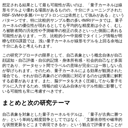
想定される結果として最も可能性が高いのは、「量子カーネルは線
形モデルより優れる場面があるものの、十分にチューニングされた
RBF-SVMや多層パーセプトロンには依然として強みがある」という
パターンです。特に比較的サンプル数の多いfMRIデータでは、量子
カーネルの優位性が現れるとしても平均的な精度差は小さく、むし
ろ被験者間の汎化性や予測確率の校正の良さといった側面に表れる
可能性があります。一方、比較的小〜中規模でタイミング情報が明
瞭なEEG課題では、浅い量子カーネルが線形モデルを上回る余地は
十分にあると考えられます。
この研究アプローチの限界として、自己表象という概念自体が自己
顔認知・自己評価・自伝的記憶・身体所有感・社会的自己など多面
的であり、データセット間でラベルの意味が完全には一致しない点
が挙げられます。そのため、量子カーネルによる効果が観測された
場合でも、それが自己表象のどの側面に対応するのかは慎重に解釈
する必要があります。また、脳データを大きく圧縮してから量子モ
デルに入力するため、情報の絞り込み自体がモデル性能に影響して
いる可能性も常に考慮すべきです。
まとめと次の研究テーマ
自己表象を対象とした量子カーネルモデルは、「量子が古典に勝つ
か」という単純な精度競争としてではなく、「文脈依存性や確率的
な状態更新をどこまで表現できるか」という観点で評価することが