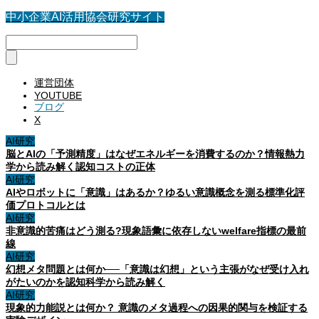
中小企業AI活用協会研究サイト
運営団体
YOUTUBE
ブログ
X
AI研究
脳とAIの「予測精度」はなぜエネルギーを消費するのか？情報熱力
学から読み解く認知コストの正体
AI研究
AIやロボットに「意識」はあるか？ゆるい意識概念を測る標準化評
価プロトコルとは
AI研究
非意識的苦痛はどう測る?現象語彙に依存しないwelfare指標の最前
線
AI研究
幻想メタ問題とは何か──「意識は幻想」という主張がなぜ受け入れ
がたいのかを認知科学から読み解く
AI研究
現象的力能説とは何か？ 意識のメタ過程への因果的関与を検証する