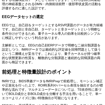
理の神経基盤とされるDMN・内側前頭前野・後部帯状皮質の活動を
評価するのに適した設計です。
EEGデータセットの選定
EEGでは、自己顔をターゲットとするRSVP課題のデータが有力候補
です。自己顔と非自己顔、ターゲットと非ターゲットという明瞭な
条件分けができるため、量子カーネル導入の効果を比較的シンプル
に検証しやすいという利点があります。
主解析としては、EEGの自己顔ERPデータで明瞭な二値分類課題を
設定しつつ、fMRIデータでは連続的な評定値を回帰問題として扱う
という二層構えが妥当です。これにより、量子カーネルが持つ確率
的な状態更新の性質を、離散的な分類課題と連続的な回帰課題の両
面から検証できます。
前処理と特徴量設計のポイント
fMRIでは、BIDS準拠データをfMRIPrepで前処理し、モーション補正
や正規化を行った上で、ROI時系列やパーセル表現を抽出するのが標
準的な流れです。マルチエコーデータについては、TE依存性に基づ
いてBOLD成分と非BOLD成分を分離する手法を用いることで、単一
エコーよりノイズに強い特徴抽出が可能になります。