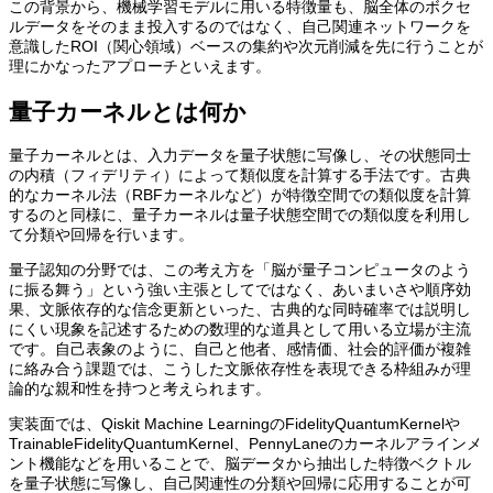
この背景から、機械学習モデルに用いる特徴量も、脳全体のボクセ
ルデータをそのまま投入するのではなく、自己関連ネットワークを
意識したROI（関心領域）ベースの集約や次元削減を先に行うことが
理にかなったアプローチといえます。
量子カーネルとは何か
量子カーネルとは、入力データを量子状態に写像し、その状態同士
の内積（フィデリティ）によって類似度を計算する手法です。古典
的なカーネル法（RBFカーネルなど）が特徴空間での類似度を計算
するのと同様に、量子カーネルは量子状態空間での類似度を利用し
て分類や回帰を行います。
量子認知の分野では、この考え方を「脳が量子コンピュータのよう
に振る舞う」という強い主張としてではなく、あいまいさや順序効
果、文脈依存的な信念更新といった、古典的な同時確率では説明し
にくい現象を記述するための数理的な道具として用いる立場が主流
です。自己表象のように、自己と他者、感情価、社会的評価が複雑
に絡み合う課題では、こうした文脈依存性を表現できる枠組みが理
論的な親和性を持つと考えられます。
実装面では、Qiskit Machine LearningのFidelityQuantumKernelや
TrainableFidelityQuantumKernel、PennyLaneのカーネルアラインメ
ント機能などを用いることで、脳データから抽出した特徴ベクトル
を量子状態に写像し、自己関連性の分類や回帰に応用することが可