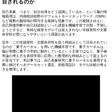
目されるのか
自己表象、つまり「自分自身をどう認識しているか」という脳の情
報処理は、内側前頭前野やデフォルトモードネットワーク（DMN）
など複数の脳領域が関与する複雑な現象です。この複雑さゆえに、
自己関連判断や自己顔認知といった課題を機械学習で分類・予測し
ようとすると、単純な線形モデルでは捉えきれない非線形性や文脈
依存性が壁になりやすいという課題があります。
近年、この非線形性・文脈依存性を扱う枠組みとして注目されてい
るのが「量子カーネル」を用いた機械学習です。量子カーネルは、
脳が実際に量子力学的に動作しているという主張ではなく、量子確
率論の考え方を表現学習に応用した数理的な枠組みとして捉えるの
が妥当です。本記事では、自己表象研究に量子カーネルを適用する
際に検討すべきデータセット選定、前処理設計、モデル比較の考え
方を整理します。