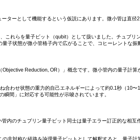
ピューターとして機能するという仮説にあります。微小管は直径2
、これらを量子ビット（qubit）として扱いました。チュブ
の量子状態が微小管格子内で広がることで、コヒーレントな振
ective Reduction, OR）」概念です。微小管内の
合わせ状態の重力的自己エネルギーによって約0.1秒（10〜
識の瞬間」に対応する可能性が示唆されています。
。微小管内のチュブリン量子ビット同士は量子エラー訂正的な相
この非対称な経路を論理量子ビットとして解釈すると、量子計