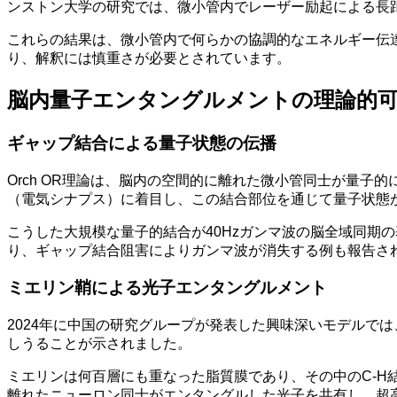
ンストン大学の研究では、微小管内でレーザー励起による長
これらの結果は、微小管内で何らかの協調的なエネルギー伝
り、解釈には慎重さが必要とされています。
脳内量子エンタングルメントの理論的
ギャップ結合による量子状態の伝播
Orch OR理論は、脳内の空間的に離れた微小管同士が量
（電気シナプス）に着目し、この結合部位を通じて量子状態
こうした大規模な量子的結合が40Hzガンマ波の脳全域同期
り、ギャップ結合阻害によりガンマ波が消失する例も報告さ
ミエリン鞘による光子エンタングルメント
2024年に中国の研究グループが発表した興味深いモデルで
しうることが示されました。
ミエリンは何百層にも重なった脂質膜であり、その中のC-
離れたニューロン同士がエンタングルした光子を共有し、超