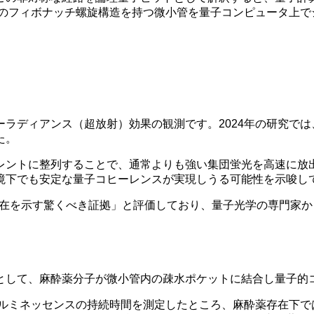
このフィボナッチ螺旋構造を持つ微小管を量子コンピュータ上
ラディアンス（超放射）効果の観測です。2024年の研究で
た。
レントに整列することで、通常よりも強い集団蛍光を高速に放
境下でも安定な量子コヒーレンスが実現しうる可能性を示唆し
存在を示す驚くべき証拠」と評価しており、量子光学の専門家
として、麻酔薬分子が微小管内の疎水ポケットに結合し量子的
延ルミネッセンスの持続時間を測定したところ、麻酔薬存在下