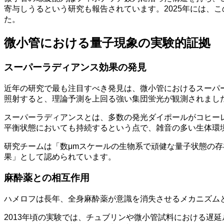
寄与しうるという研究も報告されています。2025年には、
た。
微小管における量子現象の実験的証拠
スーパーラディアンス効果の発見
近年の研究で最も注目すべき発見は、微小管におけるスーパー
照射すると、理論予測を上回る強い集団蛍光が観測されまし
スーパーラディアンスとは、多数の発光ダイポールがコヒー
平衡状態においても持続するという点で、雑音の多い生体環
研究チームは「数μmスケールの生物系で頑健な量子状態の
果」として認められています。
麻酔薬との相互作用
ハメロフは長年、全身麻酔薬が意識を消失させるメカニズム
2013年頃の実験では、チュブリンや微小管試料における遅