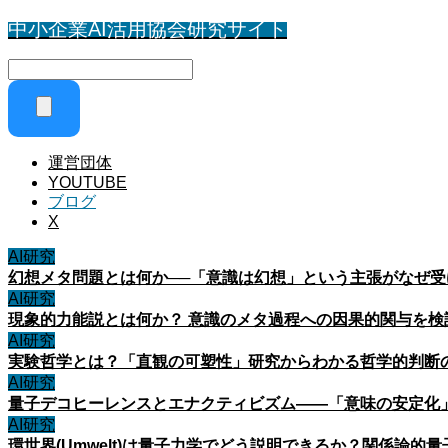
中小企業AI活用協会研究サイト
運営団体
YOUTUBE
ブログ
X
AI研究
幻想メタ問題とは何か──「意識は幻想」という主張がなぜ
AI研究
現象的力能説とは何か？ 意識のメタ過程への因果的関与を検
AI研究
実験哲学とは？「直観の可塑性」研究からわかる哲学的判断
AI研究
量子デコヒーレンスとエナクティビズム――「意味の安定化
AI研究
環世界(Umwelt)は量子力学でどう説明できるか？関係論的