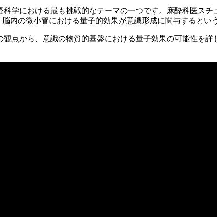
経科学における最も挑戦的なテーマの一つです。麻酔科医スチ
duction）」理論は、脳内の微小管における量子的効果が意識形成に関与
の観点から、意識の物質的基盤における量子効果の可能性を詳