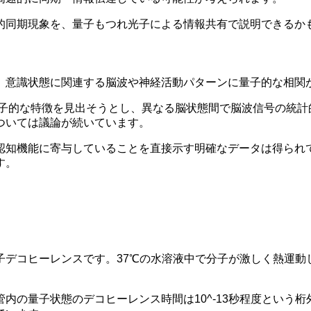
的同期現象を、量子もつれ光子による情報共有で説明できるか
、意識状態に関連する脳波や神経活動パターンに量子的な相関
量子的な特徴を見出そうとし、異なる脳状態間で脳波信号の統
ついては議論が続いています。
認知機能に寄与していることを直接示す明確なデータは得られ
す。
子デコヒーレンスです。37℃の水溶液中で分子が激しく熱運動
内の量子状態のデコヒーレンス時間は10^-13秒程度という