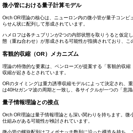
微小管における量子計算モデル
Orch OR理論の核心は、ニューロン内の微小管が量子コン
らせん状に配列して形成されています。
ハメロフは各チュブリンが2つの内部状態を取りうると仮定し
態（重ね合わせ）が形成される可能性が指摘されており、こ
客観的収縮（OR）メカニズム
理論の特徴的な要素は、ペンローズが提案する「客観的収縮（Obj
収縮が起きるとされています。
ORのタイミングは重力誘導収縮モデルによって決定され、重ね
は40Hzガンマ波の周期と一致し、各サイクルが一つの「意
量子情報理論との接点
Orch OR理論は量子情報理論とも深い関わりを持ちます
仕組みがある可能性が検討されています。
微小管の螺旋配列はフィボナッチ数列に沿った構造を持ち、