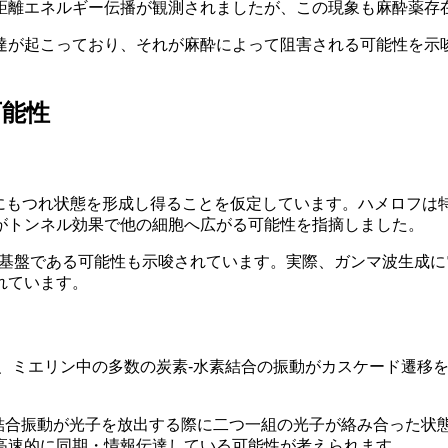
距離エネルギー伝播が観測されましたが、この現象も麻酔薬存
達が起こっており、それが麻酔によって阻害される可能性を示
可能性
子的にもつれ状態を形成し得ることを仮定しています。ハメロフ
がトンネル効果で他の細胞へ広がる可能性を指摘しました。
の基盤である可能性も示唆されています。実際、ガンマ波生成
れています。
は、ミエリン中の多数の炭素-水素結合の振動がカスケード遷移
H結合振動が光子を放出する際に二つ一組の光子が絡み合った状
高速的に同期・情報伝達している可能性が考えられます。