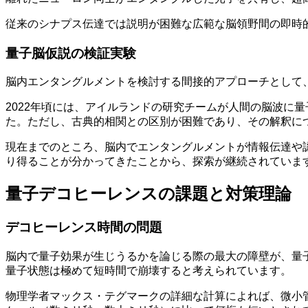
従来のシナプス伝達では説明が困難な広範な脳領野間の即時
量子脳仮説の検証実験
脳内エンタングルメントを検討する間接的アプローチとして
2022年頃には、アイルランドの研究チームが人間の脳波に
た。ただし、古典的相関との区別が困難であり、その解釈に
現在までのところ、脳内でエンタングルメントが情報伝達や
り得ることが分かってきたことから、探索が継続されていま
量子デコヒーレンスの課題と対策理論
デコヒーレンス時間の問題
脳内で量子効果が生じうるかを論じる際の最大の障壁が、量
量子状態は極めて短時間で崩壊すると考えられています。
物理学者マックス・テグマークの詳細な計算によれば、微小管