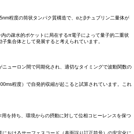
5nm程度の筒状タンパク質構造で、αとβチュブリン二量体が
リン内の疎水的ポケットに局在するπ電子によって量子的二重状
動子集合体として発展すると考えられています。
量子計算がニューロン間で同期化され、適切なタイミングで波動関数の
100ms程度）で自発的収縮が起こると試算されています。これ
互作用を持ち、環境からの摂動に対して位相コヒーレンスを保つ
算におけるサーフェスコード（表面誤り訂正符号）の安定化に