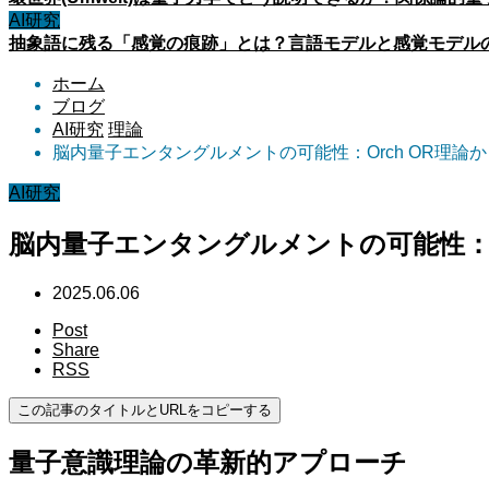
AI研究
抽象語に残る「感覚の痕跡」とは？言語モデルと感覚モデル
ホーム
ブログ
AI研究
理論
脳内量子エンタングルメントの可能性：Orch OR理論
AI研究
脳内量子エンタングルメントの可能性：O
2025.06.06
Post
Share
RSS
この記事のタイトルとURLをコピーする
量子意識理論の革新的アプローチ