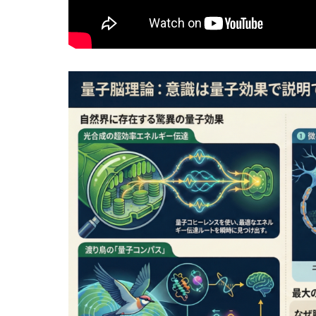
統合情報理
子脳仮説
ップを徹