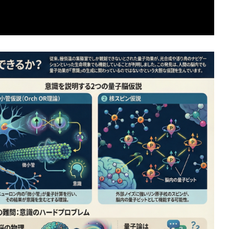
論（IIT/Φ理論）と量
自由エネルギー原理は「反証
の関係：現状と研究ギャ
なトートロジー」か？実証研
底解説
示す検証可能性