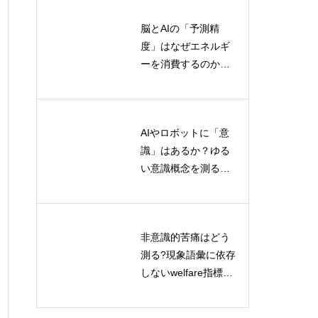
脳とAIの「予測精
人間の言語発達とAI
度」はなぜエネルギ
言語モデルの学習メ
ーを消費するのか？
カニズム比較
情報熱力学から読み
解く認知コストの正
体
AIやロボットに「意
散逸構造・シナジェ
識」はあるか？ゆる
ティクス・オートポ
い意識概念を測る標
イエーシスを比較
準化評価プロトコル
——自己組織化理論
とは
の全体像
非意識的苦痛はどう
AI共生時代の新たな
測る?現象語彙に依存
主体性モデル｜生態
しないwelfare指標の
学とディープエコロ
最前線
ジーが示す未来