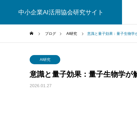
中小企業AI活用協会研究サイト
ブログ
AI研究
意識と量子効果：量子生物学
AI研究
AI研究
意識と量子効果：量子生物学が
2026.01.27
測精度」はなぜ
AIやロボットに「意識」はあ
費するのか？
るか？ゆるい意識概念を測る
読み解く認知
標準化評価プロトコルとは