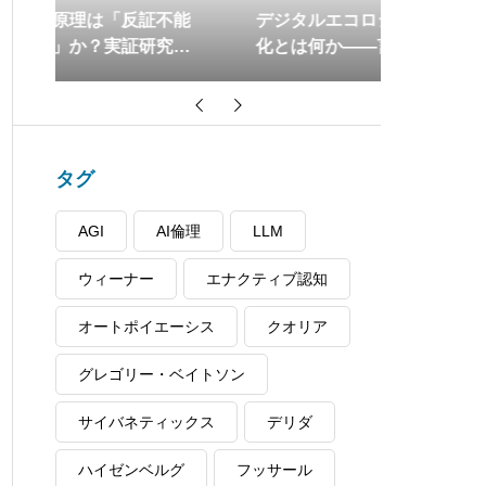
不能
デジタルエコロジーの倫理的規範
統合情報理
究が
化とは何か――言論の自由・安
子脳仮説
全・多様性の優先順位を整理する
ップを徹
タグ
AGI
AI倫理
LLM
ウィーナー
エナクティブ認知
オートポイエーシス
クオリア
グレゴリー・ベイトソン
サイバネティックス
デリダ
ハイゼンベルグ
フッサール