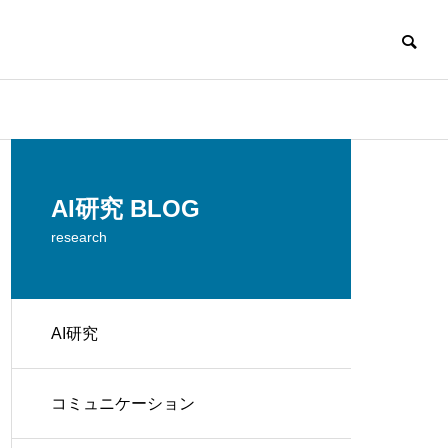
AI研究
AI
AI研究 BLOG
research
AI研究
──「意
現象的力能説とは何か？ 意識
実験
がなぜ
のメタ過程への因果的関与を
性」
コミュニケーション
認知科
検証する実験デザイン
断の