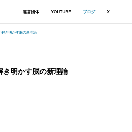
運営団体
YOUTUBE
ブログ
X
が解き明かす脳の新理論
AI研究
AI研究
解き明かす脳の新理論
非意識的苦痛はどう測る?現象
幻想メタ問題とは何か
語彙に依存しないwelfare指標
識は幻想」という主張
の最前線
受け入れがたいのかを
学から読み解く