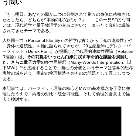
う問い
「もし明日、あなたの脳が二つに分割されて別々の身体に移植され
たとしたら、どちらが”本物の私”なのか？」——この一見SF的な問
いは、現代哲学と量子物理学の交点において、まったく真剣に議論
されてきたテーマである。
人格同一性（Personal Identity）の哲学は古くから「魂の連続性」や
「身体の連続性」を軸に語られてきたが、20世紀後半にデレク・パ
ーフィット（Derek Parfit）が提唱した**心理的連続性理論（Relation
R理論）
は、その前提をいったん白紙に戻す革命的な議論を展開し
た。さらに量子力学の
多世界解釈（Many-Worlds Interpretation、以
下MWI）**と接続することで、自己の分岐というテーマは哲学的思考
実験の域を超え、宇宙の物理構造そのものの問題として浮上しつつ
ある。
本記事では、パーフィット理論の核心とMWIの基本概念を丁寧に整
理したうえで、両者の対比・統合可能性、そして倫理的含意まで幅
広く検討する。