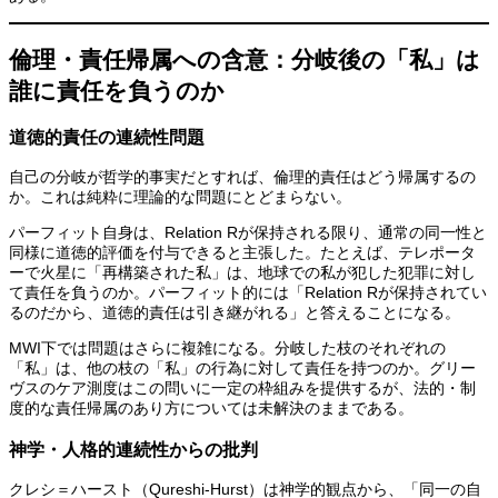
倫理・責任帰属への含意：分岐後の「私」は
誰に責任を負うのか
道徳的責任の連続性問題
自己の分岐が哲学的事実だとすれば、倫理的責任はどう帰属するの
か。これは純粋に理論的な問題にとどまらない。
パーフィット自身は、Relation Rが保持される限り、通常の同一性と
同様に道徳的評価を付与できると主張した。たとえば、テレポータ
ーで火星に「再構築された私」は、地球での私が犯した犯罪に対し
て責任を負うのか。パーフィット的には「Relation Rが保持されてい
るのだから、道徳的責任は引き継がれる」と答えることになる。
MWI下では問題はさらに複雑になる。分岐した枝のそれぞれの
「私」は、他の枝の「私」の行為に対して責任を持つのか。グリー
ヴスのケア測度はこの問いに一定の枠組みを提供するが、法的・制
度的な責任帰属のあり方については未解決のままである。
神学・人格的連続性からの批判
クレシ＝ハースト（Qureshi-Hurst）は神学的観点から、「同一の自