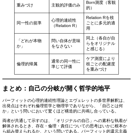
Born測度（客観
重みづけ
主観的評価のみ
的）
Relation Rを枝
心理的連続性
同一性の規準
ごとに多元的適
（Relation R）
用
同上（各自が自
「どれが本物
問い自体が意味
らをオリジナル
か」
をなさない
と感じる）
ケア測度により
通常の同一性に
倫理的帰属
枝ごとの配慮度
準じて評価
を重みづけ
まとめ：自己の分岐が開く哲学的地平
パーフィットの心理的連続性理論とエヴェレットの多世界解釈は、
出発点はそれぞれ倫理哲学と物理学でありながら、「自己とは何
か」という問いにおいて驚くほど構造的に共鳴し合っている。
両者が共通して示すのは、「オリジナルの自己」への素朴な執着が
解体されるとき、存在・倫理・責任についての思考はいかに根本か
ら組み替えられるか、という問いである。パーフィット的還元主義