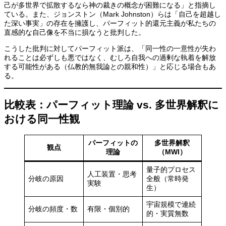
己が多世界で拡散するなら神の裁きの概念が困難になる」と指摘し
ている。また、ジョンストン（Mark Johnston）らは「自己を超越し
た深い事実」の存在を擁護し、パーフィット的還元主義が私たちの
直感的な自己像を不当に損なうと批判した。
こうした批判に対してパーフィット派は、「同一性の一意性が失わ
れることは必ずしも悪ではなく、むしろ自我への過剰な執着を解放
する可能性がある（仏教的無我論との親和性）」と応じる場合もあ
る。
比較表：パーフィット理論 vs. 多世界解釈に
おける同一性観
パーフィットの
多世界解釈
観点
理論
（MWI）
量子的プロセス
人工装置・思考
分岐の原因
全般（常時発
実験
生）
宇宙規模で連続
分岐の頻度・数
有限・個別的
的・実質無数