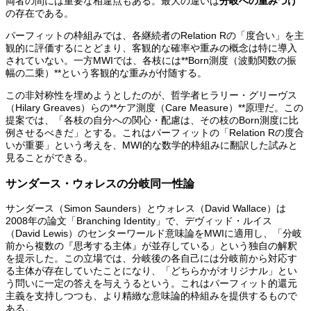
両者の間には重要な相違点もある。最大の違いは
分岐への重みづけ
の存在である。
パーフィットの枠組みでは、各継続者のRelation Rの「度合い」を主
観的に評価するにとどまり、客観的な確率や重みの概念は特に導入
されていない。一方MWIでは、各枝には**Born測度（波動関数の振
幅の二乗）**という客観的な重みが付随する。
この非対称性を埋めようとしたのが、哲学者ヒラリー・グリーヴス
（Hilary Greaves）らの**ケア測度（Care Measure）**原理だ。この
提案では、「各枝の自分への関心・配慮は、その枝のBorn測度に比
例させるべきだ」とする。これはパーフィットの「Relation Rの度合
いが重要」という考えを、MWI的な数学的枠組みに翻訳した試みと
見ることができる。
サンダース・ウォレスの分岐同一性論
サンダース（Simon Saunders）とウォレス（David Wallace）は
2008年の論文「Branching Identity」で、デヴィッド・ルイス
（David Lewis）のセンターワールド意味論をMWIに適用し、「分岐
前から複数の『思考する主体』が並存している」という独自の解釈
を提示した。この立場では、分岐後の各自己には分岐前から対応す
る主体が存在していたことになり、「どちらかがオリジナル」とい
う問いに一定の答えを与えうるという。これはパーフィット的還元
主義を支持しつつも、より精緻な意味論的枠組みを提供するもので
ある。