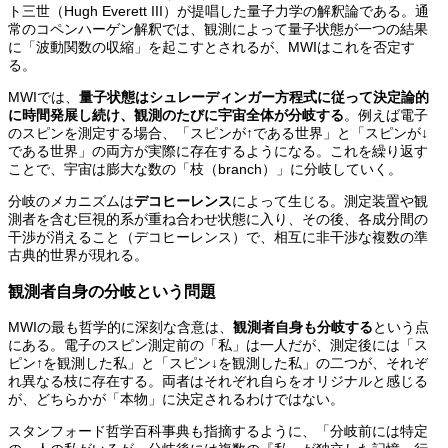
ト三世（Hugh Everett III）が提唱した量子力学の解釈論である。通
常のコペンハーゲン解釈では、観測によって量子状態が一つの結果
に「波動関数の収縮」を起こすとされるが、MWIはこれを否定す
る。
MWIでは、
量子状態はシュレーディンガー方程式に従って決定論的
に時間発展し続け、観測のたびに宇宙全体が分岐する
。例えば電子
のスピンを測定する場合、「スピンが↑である世界」と「スピンが↓
である世界」の両方が実際に存在するようになる。これを繰り返す
ことで、宇宙は膨大な数の「枝（branch）」に分岐していく。
分岐のメカニズムは
デコヒーレンス
によって生じる。測定装置や観
測者を含む巨視的系が重ね合わせ状態に入り、その後、各成分間の
干渉が消えること（デコヒーレンス）で、相互に非干渉な複数の準
古典的世界が現れる。
観測者自身の分岐という問題
MWIの最も哲学的に深刻な含意は、
観測者自身も分岐する
という点
にある。電子のスピン測定前の「私」は一人だが、測定後には「ス
ピン↑を観測した私」と「スピン↓を観測した私」の二つが、それぞ
れ異なる枝に存在する。両者はそれぞれ自らをオリジナルと感じる
が、どちらかが「本物」に決定されるわけではない。
スタンフォード哲学百科事典も指摘するように、「分岐前には特定