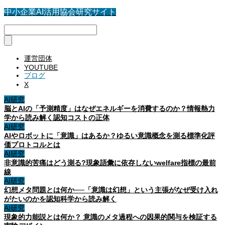
中小企業AI活用協会研究サイト
運営団体
YOUTUBE
ブログ
X
AI研究
脳とAIの「予測精度」はなぜエネルギーを消費するのか？情報熱力
学から読み解く認知コストの正体
AI研究
AIやロボットに「意識」はあるか？ゆるい意識概念を測る標準化評
価プロトコルとは
AI研究
非意識的苦痛はどう測る?現象語彙に依存しないwelfare指標の最前
線
AI研究
幻想メタ問題とは何か──「意識は幻想」という主張がなぜ受け入れ
がたいのかを認知科学から読み解く
AI研究
現象的力能説とは何か？ 意識のメタ過程への因果的関与を検証する