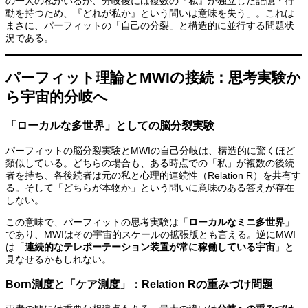
の一人の私がいるが、分岐後には複数の『私』が独立した記憶・行
動を持つため、『どれが私か』という問いは意味を失う」。これは
まさに、パーフィットの「自己の分裂」と構造的に並行する問題状
況である。
パーフィット理論とMWIの接続：思考実験か
ら宇宙的分岐へ
「ローカルな多世界」としての脳分裂実験
パーフィットの脳分裂実験とMWIの自己分岐は、構造的に驚くほど
類似している。どちらの場合も、ある時点での「私」が複数の後続
者を持ち、各後続者は元の私と心理的連続性（Relation R）を共有す
る。そして「どちらが本物か」という問いに意味のある答えが存在
しない。
この意味で、パーフィットの思考実験は「
ローカルなミニ多世界
」
であり、MWIはその宇宙的スケールの拡張版とも言える。逆にMWI
は「
連続的なテレポーテーション装置が常に稼働している宇宙
」と
見なせるかもしれない。
Born測度と「ケア測度」：Relation Rの重みづけ問題