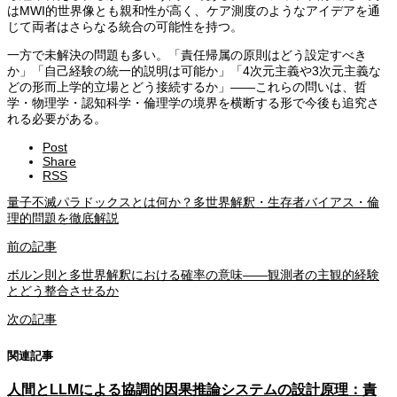
はMWI的世界像とも親和性が高く、ケア測度のようなアイデアを通
じて両者はさらなる統合の可能性を持つ。
一方で未解決の問題も多い。「責任帰属の原則はどう設定すべき
か」「自己経験の統一的説明は可能か」「4次元主義や3次元主義な
どの形而上学的立場とどう接続するか」——これらの問いは、哲
学・物理学・認知科学・倫理学の境界を横断する形で今後も追究さ
れる必要がある。
Post
Share
RSS
量子不滅パラドックスとは何か？多世界解釈・生存者バイアス・倫
理的問題を徹底解説
前の記事
ボルン則と多世界解釈における確率の意味——観測者の主観的経験
とどう整合させるか
次の記事
関連記事
人間とLLMによる協調的因果推論システムの設計原理：責