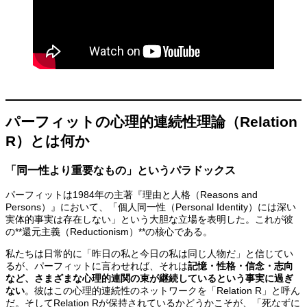
パーフィットの心理的連続性理論（Relation
R）とは何か
「同一性より重要なもの」というパラドックス
パーフィットは1984年の主著『理由と人格（Reasons and
Persons）』において、「個人同一性（Personal Identity）には深い
実体的事実は存在しない」という大胆な立場を表明した。これが彼
の**還元主義（Reductionism）**の核心である。
私たちは日常的に「昨日の私と今日の私は同じ人物だ」と信じてい
るが、パーフィットに言わせれば、それは
記憶・性格・信念・志向
など、さまざまな心理的連関の束が継続しているという事実に過ぎ
ない
。彼はこの心理的連続性のネットワークを「Relation R」と呼ん
だ。そしてRelation Rが保持されているかどうかこそが、「死なずに