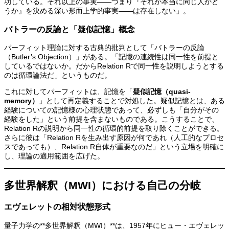
功している。それ以上の事実——つまり『それが本当に同じ人かど
うか』を決める深い形而上学的事実——は存在しない」。
バトラーの反論と「疑似記憶」概念
パーフィット理論に対する古典的批判として「バトラーの反論
（Butler’s Objection）」がある。「記憶の連続性は同一性を前提と
しているではないか。だからRelation Rで同一性を説明しようとする
のは循環論法だ」というものだ。
これに対してパーフィットは、記憶を「
疑似記憶（quasi-
memory）
」として再定義することで対処した。疑似記憶とは、ある
経験についての記憶様の心理状態であって、必ずしも「自分がその
経験をした」という前提を含まないものである。こうすることで、
Relation Rの説明から同一性の循環的前提を取り除くことができる。
さらに彼は「Relation Rを生み出す原因が何であれ（人工的なプロセ
スであっても）、Relation R自体が重要なのだ」という立場を明確に
し、理論の適用範囲を広げた。
多世界解釈（MWI）における自己の分岐
エヴェレットの相対状態形式
量子力学の**多世界解釈（MWI）**は、1957年にヒュー・エヴェレッ