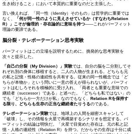
生き続けること」において本質的に重要なのだと主張した。
言い換えれば、「同一性（Identity）そのもの」は哲学的に重要では
なく、
「何が同一性のように見えさせているか（すなわちRelation
R）」こそが倫理的・存在論的に意味を持つ
——これがパーフィット
理論の要諦である。
脳分裂・テレポーテーション思考実験
パーフィットはこの立場を説明するために、挑発的な思考実験を
次々と提示した。
「自己の分裂（My Division）」実験
では、自分の脳を二分割してそ
れぞれ別の身体に移植すると、二人の人物が生まれる。どちらも元
の私と記憶・性格の連続性を共有する。従来の同一性概念では「ど
ちらが本物か」という問いに一意の答えが得られないが、パーフィ
ットはむしろそれを積極的に受け入れ、「両者とも重要な意味での
継続者（successor）である」と述べた。「どちらも私ではない」の
でも「どちらか一方だけが私」なのでもなく、
Relation Rを保持す
る限り、どちらも生存の正当な継続者たりうる
のである。
テレポーテーション実験
では、地球上の人間を細密スキャンして
「破壊」し、その情報を火星で再構築するシナリオを想定する。パ
ーフィットの結論は明快だ。「火星で目覚めた存在は、元の私と記
憶・人格の連続性（Relation R）を持つ。だからその生存は十分に成