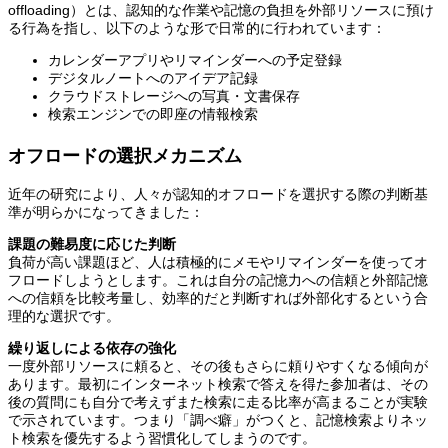
offloading）とは、認知的な作業や記憶の負担を外部リソースに預け
る行為を指し、以下のような形で日常的に行われています：
カレンダーアプリやリマインダーへの予定登録
デジタルノートへのアイデア記録
クラウドストレージへの写真・文書保存
検索エンジンでの即座の情報検索
オフロードの選択メカニズム
近年の研究により、人々が認知的オフロードを選択する際の判断基
準が明らかになってきました：
課題の難易度に応じた判断
負荷が高い課題ほど、人は積極的にメモやリマインダーを使ってオ
フロードしようとします。これは自分の記憶力への信頼と外部記憶
への信頼を比較考量し、効率的だと判断すれば外部化するという合
理的な選択です。
繰り返しによる依存の強化
一度外部リソースに頼ると、その後もさらに頼りやすくなる傾向が
あります。最初にインターネット検索で答えを得た参加者は、その
後の質問にも自分で考えずまた検索に走る比率が高まることが実験
で示されています。つまり「調べ癖」がつくと、記憶検索よりネッ
ト検索を優先するよう習慣化してしまうのです。