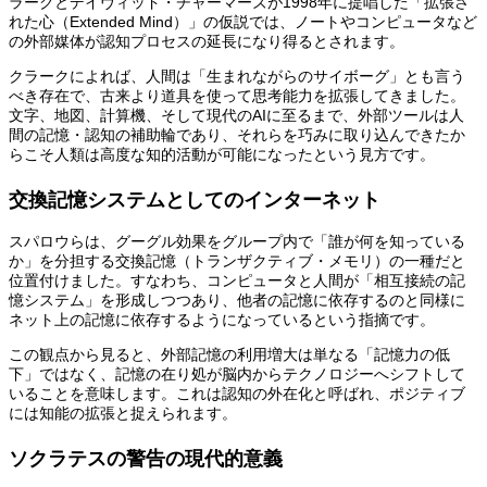
ラークとデイヴィッド・チャーマーズが1998年に提唱した「拡張さ
れた心（Extended Mind）」の仮説では、ノートやコンピュータなど
の外部媒体が認知プロセスの延長になり得るとされます。
クラークによれば、人間は「生まれながらのサイボーグ」とも言う
べき存在で、古来より道具を使って思考能力を拡張してきました。
文字、地図、計算機、そして現代のAIに至るまで、外部ツールは人
間の記憶・認知の補助輪であり、それらを巧みに取り込んできたか
らこそ人類は高度な知的活動が可能になったという見方です。
交換記憶システムとしてのインターネット
スパロウらは、グーグル効果をグループ内で「誰が何を知っている
か」を分担する交換記憶（トランザクティブ・メモリ）の一種だと
位置付けました。すなわち、コンピュータと人間が「相互接続の記
憶システム」を形成しつつあり、他者の記憶に依存するのと同様に
ネット上の記憶に依存するようになっているという指摘です。
この観点から見ると、外部記憶の利用増大は単なる「記憶力の低
下」ではなく、記憶の在り処が脳内からテクノロジーへシフトして
いることを意味します。これは認知の外在化と呼ばれ、ポジティブ
には知能の拡張と捉えられます。
ソクラテスの警告の現代的意義