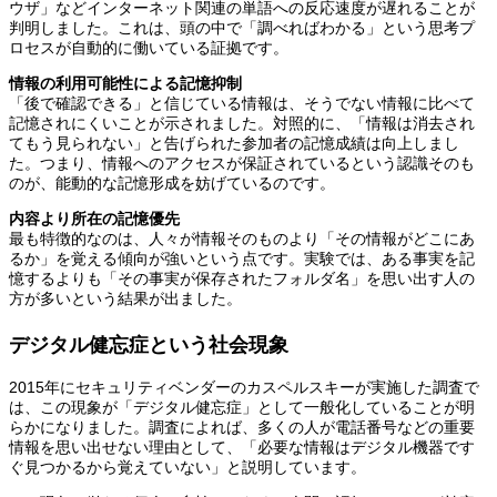
ウザ」などインターネット関連の単語への反応速度が遅れることが
判明しました。これは、頭の中で「調べればわかる」という思考プ
ロセスが自動的に働いている証拠です。
情報の利用可能性による記憶抑制
「後で確認できる」と信じている情報は、そうでない情報に比べて
記憶されにくいことが示されました。対照的に、「情報は消去され
てもう見られない」と告げられた参加者の記憶成績は向上しまし
た。つまり、情報へのアクセスが保証されているという認識そのも
のが、能動的な記憶形成を妨げているのです。
内容より所在の記憶優先
最も特徴的なのは、人々が情報そのものより「その情報がどこにあ
るか」を覚える傾向が強いという点です。実験では、ある事実を記
憶するよりも「その事実が保存されたフォルダ名」を思い出す人の
方が多いという結果が出ました。
デジタル健忘症という社会現象
2015年にセキュリティベンダーのカスペルスキーが実施した調査で
は、この現象が「デジタル健忘症」として一般化していることが明
らかになりました。調査によれば、多くの人が電話番号などの重要
情報を思い出せない理由として、「必要な情報はデジタル機器です
ぐ見つかるから覚えていない」と説明しています。