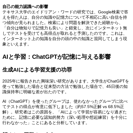
自己の能力認識への影響
テキサス大学のエイドリアン・ワードの研究では、Google検索で答
えを得た人は、自分の知識や記憶力について不相応に高い自信を持
つ傾向が見られました。検索により問題を解決できた経験から、
「自分は物知りで記憶力も良い」と錯覚し、次にインターネット無
しでテストを受けても高得点が取れると予測したのです。これは、
インターネット上の知識を自分の頭の中の知識と混同してしまう現
象といえます。
AIと学習：ChatGPTが記憶に与える影響
生成AIによる学習支援の功罪
2025年に報告された興味深い研究があります。大学生がChatGPTを
使って勉強した場合と従来型の方法で勉強した場合で、45日後の知
識保持率に明確な差が出たのです。
AI（ChatGPT）を使ったグループは、使わなかったグループに比べ
てテストの得点が有意に低下しました（約57.5%正解 vs 68.5%正
解）。研究者はこの原因を、「AIによって学習が容易になり過ぎた
ために、記憶に必要な認知的努力（深い処理や想起練習）を十分に
行わなかった」ことにあると分析しています。