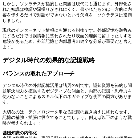
しかし、ソクラテスが指摘した問題は現代にも通じます。外部化さ
れた知識は検証や深掘りがされにくく、書かれたものは一方的に内
容を伝えるだけで対話ができないという欠点を、ソクラテスは指摘
しました。
現代のインターネット情報にも通じる指摘です。外部記憶を鵜呑み
にするだけでは誤情報に惑わされたり表面的理解に留まったりする
危険があるため、外部記憶と内部思考の健全な分業が重要だと言え
ます。
デジタル時代の効果的な記憶戦略
バランスの取れたアプローチ
デジタル時代の外部記憶活用は諸刃の剣です。認知資源を節約し問
題解決能力を拡張するポジティブな側面と、内部の記憶・思考力を
使わないことによるスキル低下のネガティブな側面の両方がありま
す。
大切なのは、テクノロジーを単なる記憶の置き換えに終わらせず、
記憶の補強・拡張に役立てることでしょう。例えば以下のような戦
略が考えられます：
基礎知識の内部化