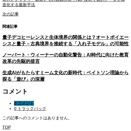
造化する最新手法
次の記事
関連記事
量子デコヒーレンスと生体境界の関係とは？オートポイエー
シスと量子－古典境界を接続する「入れ子モデル」の可能性
ノーバート・ウィーナーの自動化警告：AI時代に向けた教育
改革の先駆的提言
生成AIがもたらすミーム文化の新時代：ベイトソン理論から
探る「遊び」の深層
コメント
0 コメント
0 トラックバック
この記事へのコメントはありません。
TOP