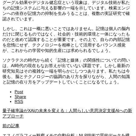
グーグル効果やデジタル健忘症という現象は、デジタル技術が私た
ちの記憶システムに与える影響の一端を示しています。検索エンジ
ンへの依存が記憶力の抑制を生みうることは、複数の実証研究で確
認されています。
しかし、これは一概に悪いことではありません。記憶は個人の脳内
だけに閉じるものではなく、社会的・技術的環境と一体になったも
のだと改めて認識することが重要です。その上で、自らの内部記憶
を怠惰にせず、テクノロジーを相棒として活用するバランス感覚
が、これからの学習や知的生産には求められるでしょう。
ソクラテスの時代から続く「記憶と媒体」の関係性についての問い
は、AI時代の現在もなお答えが出ていない課題です。しかし最新の
研究知見はその複雑な一端を明らかにしつつあります。私たちは今
後も、脳とテクノロジーの協調のあり方を探りながら、人間の知識
と記憶の在り方をアップデートしていくことになるでしょう。
Post
Share
RSS
量子確率論がXAIの未来を変える：人間らしい意思決定支援AIへの新
アプローチ
前の記事
エスノグラフィー観察メモの自動分析：NLP技術で質的データを構