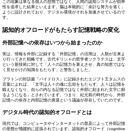
この現象は単なる個人の怠惰ではなく、人間の認知システムが効率
性を追求した結果といえます。脳は本能的に「余計な努力を省く」
ように設計されており、デジタル環境がそれを加速させているので
す。
認知的オフロードがもたらす記憶戦略の変化
外部記憶への依存はいつから始まったのか
実は、情報を外部に記録する「外部記憶」の活用は、人類が古来よ
り行ってきた戦略です。古代ギリシャの哲学者ソクラテスは、文字
という新技術に対して「人々の記憶力を衰えさせ、真の知恵ではな
く見せかけの知識をもたらす」と警告しました。
プラトンの対話篇『パイドロス』に記録されたエジプト王タムスの
言葉によれば、「文字は人々の魂に忘却をもたらす。人々は記憶を
鍛えなくなり、自らの内なる記憶ではなく外部に刻まれた文字に頼
るようになる」とされています。つまり、紀元前の時代から、外部
記憶への依存と内部記憶の衰退という議論が存在していたのです。
デジタル時代の認知的オフロードとは
現代では、コンピュータやインターネットの普及によって外部記憶
の形態が飛躍的に拡張されています。認知的オフロード（cognitive