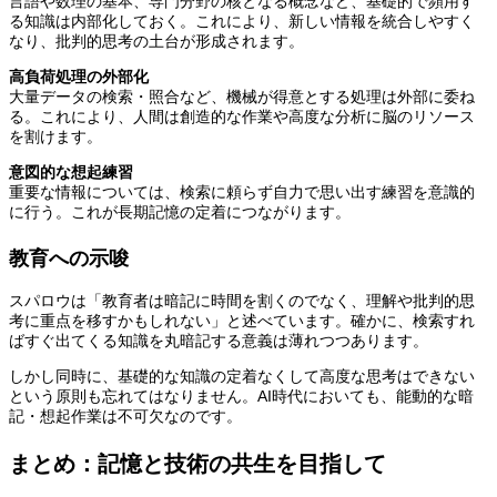
言語や数理の基本、専門分野の核となる概念など、基礎的で頻用す
る知識は内部化しておく。これにより、新しい情報を統合しやすく
なり、批判的思考の土台が形成されます。
高負荷処理の外部化
大量データの検索・照合など、機械が得意とする処理は外部に委ね
る。これにより、人間は創造的な作業や高度な分析に脳のリソース
を割けます。
意図的な想起練習
重要な情報については、検索に頼らず自力で思い出す練習を意識的
に行う。これが長期記憶の定着につながります。
教育への示唆
スパロウは「教育者は暗記に時間を割くのでなく、理解や批判的思
考に重点を移すかもしれない」と述べています。確かに、検索すれ
ばすぐ出てくる知識を丸暗記する意義は薄れつつあります。
しかし同時に、基礎的な知識の定着なくして高度な思考はできない
という原則も忘れてはなりません。AI時代においても、能動的な暗
記・想起作業は不可欠なのです。
まとめ：記憶と技術の共生を目指して