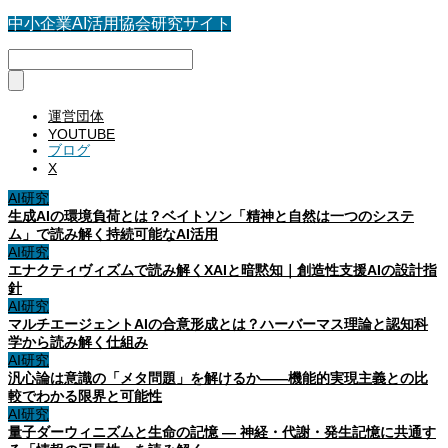
中小企業AI活用協会研究サイト
運営団体
YOUTUBE
ブログ
X
AI研究
生成AIの環境負荷とは？ベイトソン「精神と自然は一つのシステ
ム」で読み解く持続可能なAI活用
AI研究
エナクティヴィズムで読み解くXAIと暗黙知｜創造性支援AIの設計指
針
AI研究
マルチエージェントAIの合意形成とは？ハーバーマス理論と認知科
学から読み解く仕組み
AI研究
汎心論は意識の「メタ問題」を解けるか——機能的実現主義との比
較でわかる限界と可能性
AI研究
量子ダーウィニズムと生命の記憶 ― 神経・代謝・発生記憶に共通す