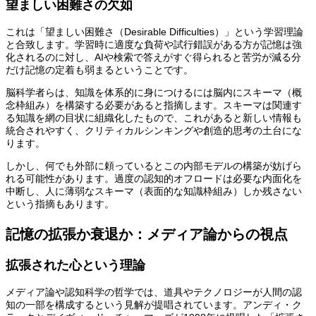
望ましい困難さの欠如
これは「望ましい困難さ（Desirable Difficulties）」という学習理論
と合致します。学習時に適度な負荷や試行錯誤がある方が記憶は強
化されるのに対し、AIや検索で答えがすぐ得られると苦労が減る分
だけ記憶の定着も弱まるということです。
脳科学者らは、知識を体系的に身につけるには脳内にスキーマ（概
念枠組み）を構築する必要があると指摘します。スキーマは関連す
る知識を網の目状に組織化したもので、これがあると新しい情報も
統合されやすく、クリティカルシンキングや創造的思考の土台にな
ります。
しかし、何でも外部に頼っているとこの内部モデルの構築が妨げら
れる可能性があります。過度の認知的オフロードは必要な内面化を
中断し、人に薄弱なスキーマ（表面的な知識枠組み）しか残さない
という指摘もあります。
記憶の拡張か衰退か：メディア論からの視点
拡張された心という理論
メディア論や認知科学の哲学では、道具やテクノロジーが人間の認
知の一部を構成するという見解が提唱されています。アンディ・ク