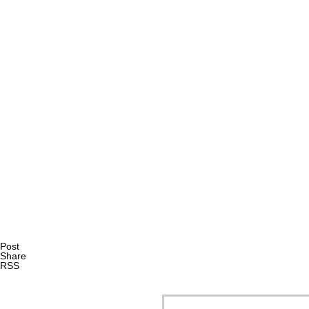
AI研究
エナクティヴィズムで読み解くXAIと暗黙知｜創造性支援A
AI研究
Post
Share
RSS