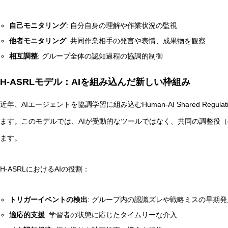
自己モニタリング
: 自分自身の理解や作業状況の監視
他者モニタリング
: 共同作業相手の発言や表情、成果物を観察
相互調整
: グループ全体の認知過程の協調的制御
H-ASRLモデル：AIを組み込んだ新しい枠組み
近年、AIエージェントを協調学習に組み込むHuman-AI Shared Regulati
ます。このモデルでは、AIが受動的なツールではなく、共同の調整役（co-
ます。
H-ASRLにおけるAIの役割：
トリガーイベントの検出
: グループ内の認識ズレや戦略ミスの早期発
適応的支援
: 学習者の状態に応じたタイムリーな介入