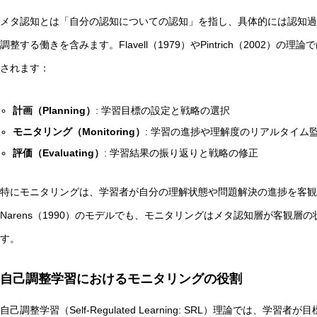
メタ認知とは「自分の認知についての認知」を指し、具体的には認知過
調整する働きを含みます。Flavell（1979）やPintrich（2002
されます：
自律型AIエージェントと観測者の違いとは？統一理論枠組み
計画（Planning）
: 学習目標の設定と戦略の選択
モニタリング（Monitoring）
: 学習の進捗や理解度のリアルタイム
評価（Evaluating）
: 学習結果の振り返りと戦略の修正
特にモニタリングは、学習者が自分の理解状態や問題解決の進捗を客観的に
Narens（1990）のモデルでも、モニタリングはメタ認知層が客観
す。
自己調整学習におけるモニタリングの役割
自己調整学習（Self-Regulated Learning: SRL）理論では