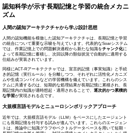
認知科学が示す長期記憶と学習の統合メカニ
ズム
人間の認知アーキテクチャから学ぶ設計思想
人間の認知機能を模倣した認知アーキテクチャは、長期記憶と学習
の統合について重要な示唆を与えています。代表的なSoarシステム
では、作業記憶上での問題解決過程から新たな知識を
チャンク化
に
よって長期記憶に蓄積し、次回以降の類似状況で自動的に適用する
仕組みが実装されています。
同様にACT-Rアーキテクチャでは、宣言的記憶（事実知識）と手続
き的記憶（実行ルール）を分離しつつ、それぞれに活性化メカニズ
ムや生成コンパイルなどの学習機構を備えています。これらのシス
テムに共通するのは、短期的な処理結果が長期記憶に累積され、長
期記憶内の知識が適時想起・適用されることで、
逐次的かつ累積的
な学習
が実現される点です。
大規模言語モデルとニューロシンボリックアプローチ
近年では、大規模言語モデル（LLM）をベースにしたエージェント
にも長期記憶を付与する試みが進んでいます。これらのエージェン
トは、推論中に知識グラフやベクトルデータベースを用いて短期・