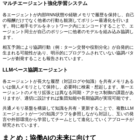
マルチエージェント強化学習システム
各エージェントが内部RNN状態や経験メモリで履歴を保持し、自己
の報酬だけでなく他者の行動も観測してポリシー最適化を行いま
す。時に相手モデルをネットワーク内にエンコードすることで、エ
ージェント同士が自己のポリシーに他者のモデルを組み込み協調し
ます。
相互予測により協調行動（例：ターン交替や役割分化）が自発的に
生まれる可能性があり、明示的にプログラムされていない協調パタ
ーンが創発することも報告されています。
LLMベース協調エージェント
各エージェントが長大な履歴（対話ログや知識）を共有メモリある
いは個人メモリとして保持し、必要時に検索・想起します。単一エ
ージェントのメモリ拡張とは異なる同期・アクセス制御の課題があ
りますが、適切に設計すれば集団知能や長期協調が実現可能です。
共通メモリ基盤を構築して知識を共有・更新することで、複数LLM
エージェントが一つの知識グラフを参照しながら対話し、互いの発
言や外部環境から学習してチームとして進化していくアプローチが
研究されています。
まとめ：協働AIの未来に向けて