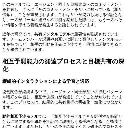
このモデルでは、エージェント同士が目標達成へのコミットメント
を共有し、さらに「そのコミットメントを互いに知っている（相互
信念）」ことが重視されます。これは互いが協力し続ける保証とな
り、一方がゴールの達成や不可能を察知した際には、もう一方へそ
の情報を伝える義務が発生すると論じられています。
近年の研究では、
共有メンタルモデル
の重要性も強調されていま
す。チームメンバーが課題やお互いに関して類似したメンタルモデ
ルを持つほど、相手の行動を正確に予測でき、円滑に調整できるこ
とが報告されています。
相互予測能力の発達プロセスと目標共有の深
化
継続的インタラクションによる学習と適応
協働関係が継続する中で、エージェント同士が互いの行動パターン
や嗜好を学習し、相互予測能力が発達していくことが知られていま
す。このプロセスは、結果的に共有目標の明確化・進化につながり
ます。
動的相互予測モデル
では、「相互予測モデルこそが関係性が時間と
ともに発展する仕組みを実証的に説明しうる手段となる」と指摘さ
れています。すなわち、互いの予測の精度やズレ修正のプロセスを