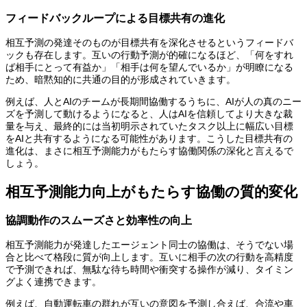
フィードバックループによる目標共有の進化
相互予測の発達そのものが目標共有を深化させるというフィードバ
ックも存在します。互いの行動予測が的確になるほど、「何をすれ
ば相手にとって有益か」「相手は何を望んでいるか」が明瞭になる
ため、暗黙知的に共通の目的が形成されていきます。
例えば、人とAIのチームが長期間協働するうちに、AIが人の真のニー
ズを予測して動けるようになると、人はAIを信頼してより大きな裁
量を与え、最終的には当初明示されていたタスク以上に幅広い目標
をAIと共有するようになる可能性があります。こうした目標共有の
進化は、まさに相互予測能力がもたらす協働関係の深化と言えるで
しょう。
相互予測能力向上がもたらす協働の質的変化
協調動作のスムーズさと効率性の向上
相互予測能力が発達したエージェント同士の協働は、そうでない場
合と比べて格段に質が向上します。互いに相手の次の行動を高精度
で予測できれば、無駄な待ち時間や衝突する操作が減り、タイミン
グよく連携できます。
例えば、自動運転車の群れが互いの意図を予測し合えば、合流や車