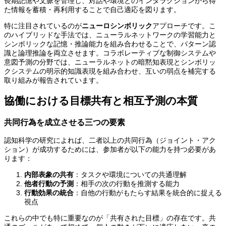
長期記憶や文脈を管理し、対話や環境とのインタラクションから得
た情報を蓄積・再利用することで自己適応を図ります。
特に注目されているのが
ニューロシンボリック
アプローチです。こ
のハイブリッドな手法では、ニューラルネットワークの学習能力と
シンボリックな記憶・推論能力を組み合わせることで、パターン認
識と論理推論を両立させます。コラボレーティブな制御システムや
意図予測の分野では、ニューラルネットの暗黙知表現とシンボリッ
クシステムの明示的知識表現を組み合わせ、互いの弱点を補完する
取り組みが報告されています。
協働における目標共有と相互予測の本質
共同行為を成立させる三つの要素
認知科学の研究によれば、二者以上の共同行為（ジョイント・アク
ション）が成功するためには、参加者が以下の能力を持つ必要があ
ります：
内部表象の共有
：タスクや環境についての共通理解
他者行動の予測
：相手の次の行動を推測する能力
行動効果の統合
：自他の行動がもたらす結果を統合的に捉える
視点
これらの中でも特に重要なのが「共有された目標」の存在です。共