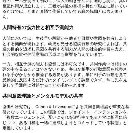
通のゴールがあって初めて、個人の動きが互いに適応しあい、真の
相互作用が成立します。二者が共通の目標を持たず独立に動いてい
るだけでは、たまたま隣で作業していても真の協働とは言えませ
ん。
人間特有の協力性と相互予測能力
人間においては、生後早い段階から他者と目標や意図を共有しよう
とする傾向が現れます。幼児が見せる協調行動の研究によれば、共
通の目的を追求し意図を共有する能力が人間の社会的学習を支え、
社会的な絆や仲間意識の形成にも影響を与えています。
一方、相互予測の能力も協働には不可欠です。共同作業中は相手の
頭の中を見ることはできないため、各自が相手の行動意図を観察さ
れる手がかりから推論する必要があります。単に相手の行動を見て
受動的に反応するだけではタイミングよく調整できず、常に先を見
越して予測的に対処することが求められます。
共同意図理論とメンタルモデルの共有
協働AI研究では、Cohen & Levesqueによる共同意図理論が重要な基
盤となっています。この理論では、ジョイント・インテンションを
「複数エージェントが、互いにそれを遂行中であると常に相互に信
じつつ、ある目標を一緒に達成しようとコミットしている状態」と
定義しています。