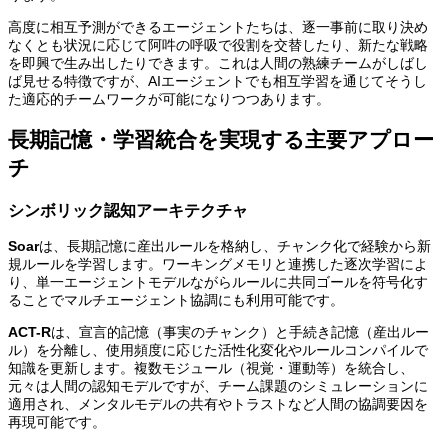
高度に相互予測ができるエージェントたちは、逐一事前に取り決め
なくとも状況に応じて阿吽の呼吸で役割を交替したり、新たな戦略
を即興で生み出したりできます。これは人間の熟練チームがしばし
ば見せる特徴ですが、AIエージェントでも相互学習を通じてそうし
た適応的チームワークが可能になりつつあります。
長期記憶・学習統合を実現する主要アプロー
チ
シンボリック認知アーキテクチャ
Soar
は、長期記憶に産出ルールを格納し、チャンク化で経験から新
規ルールを学習します。ワーキングメモリと連携した逐次学習によ
り、単一エージェントモデルながらルールに共同ゴールを符号化す
ることでマルチエージェント協調にも利用可能です。
ACT-R
は、宣言的記憶（事実のチャンク）と手続き記憶（産出ルー
ル）を分離し、使用頻度に応じた活性化変化やルールコンパイルで
知識を更新します。複数モジュール（視覚・運動等）を統合し、
元々は人間の認知モデルですが、チーム課題のシミュレーションに
適用され、メンタルモデルの共有やトラストなど人間の協調要因を
再現可能です。