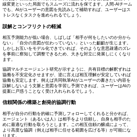
線変更といった局面でもスムーズに流れを保てます。人間-AIチーム
でも、AIがユーザーの意図を先読みして補助すれば、ユーザーはス
トレスなくタスクを進められるでしょう。
誤解とコンフリクトの軽減
相互予測能力が低い場合、しばしば「相手が何をしたいのか分から
ない」「自分の意図が伝わっていない」といった齟齬が生じます。
しかしお互いをモデル化できていれば、そのような意思疎通のズレ
を事前に察知して調整できるため、大きな対立に発展しにくくなり
ます。
協調マルチエージェント研究が示すように、共有目標の解釈ずれは
協働を不安定化させますが、逆に言えば相互理解が安定していれば
協働も安定します。例えば共同執筆AIがユーザーの書きたい内容を
誤解しないよう文脈と意図を学習し予測できれば、ユーザーはAIの
提案に戸惑うことなく受け入れられるでしょう。
信頼関係の構築と創発的協調行動
相手が自分の行動を的確に予測しフォローしてくれると分かれば、
エージェント（あるいは人）は相手をより信頼し、自身も相手のた
めに最適な行動を取ろうとします。この相互信頼の醸成によって、
より高度な協調（例えば相手に任せる範囲を広げる等）が可能にな
ります。