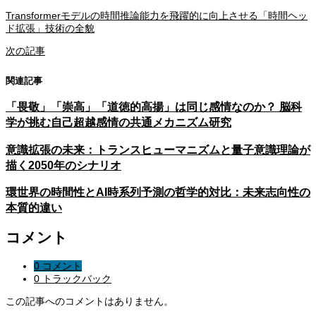
Transformerモデルの時間推論能力を飛躍的に向上させる「時間ヘッ
ド拡張」技術の全貌
次の記事
関連記事
「畏敬」「崇高」「道徳的高揚」は同じ感情なのか？ 脳科
学が挑む自己超越感情の共通メカニズム研究
意識拡張の未来：トランスヒューマニズムと量子意識理論が
描く2050年のシナリオ
環世界の時間性とAI時系列予測の哲学的対比：未来志向性の
本質的違い
コメント
0 コメント
0 トラックバック
この記事へのコメントはありません。