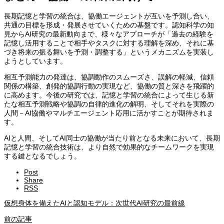
長期記憶と学習の統合は、協働エージェントが互いを予測し合い、
共通の目標を形成・発展させていくための基盤です。認知科学の知
見からAI研究の最新動向まで、様々なアプローチが「過去の経験を
記憶し活用することで相手やタスクに対する理解を深め、それに基
づき将来の振る舞いを予測・調整する」というメカニズムを実装し
ようとしています。
相互予測能力の発達は、協調動作のスムーズさ、誤解の軽減、信頼
関係の構築、創発的協調行動の実現など、協働の質と深さを飛躍的
に高めます。今後の研究では、記憶と学習の統合によって生じる新
たな相互予測戦略や協調の自律的進化の解明、そしてそれを実際の
人間－AI協働やマルチエージェント応用に活かすことが期待されま
す。
AIと人間、そしてAI同士の協働が当たり前となる未来において、長期
記憶と学習の統合技術は、より自然で効果的なチームワークを実現
する鍵となるでしょう。
Post
Share
RSS
仮想身体を備えたAIと認知モデル：次世代AI研究の最前線
前の記事