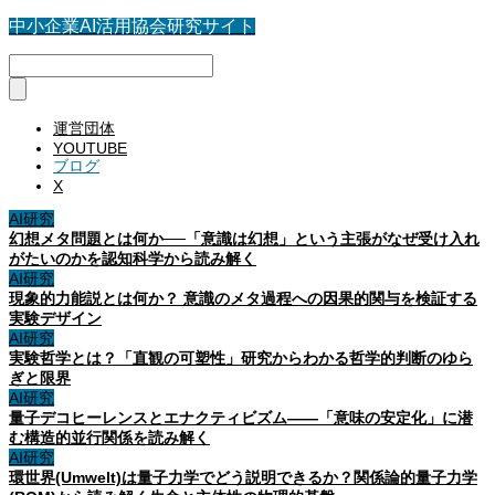
中小企業AI活用協会研究サイト
運営団体
YOUTUBE
ブログ
X
AI研究
幻想メタ問題とは何か──「意識は幻想」という主張がなぜ受け入れ
がたいのかを認知科学から読み解く
AI研究
現象的力能説とは何か？ 意識のメタ過程への因果的関与を検証する
実験デザイン
AI研究
実験哲学とは？「直観の可塑性」研究からわかる哲学的判断のゆら
ぎと限界
AI研究
量子デコヒーレンスとエナクティビズム――「意味の安定化」に潜
む構造的並行関係を読み解く
AI研究
環世界(Umwelt)は量子力学でどう説明できるか？関係論的量子力学