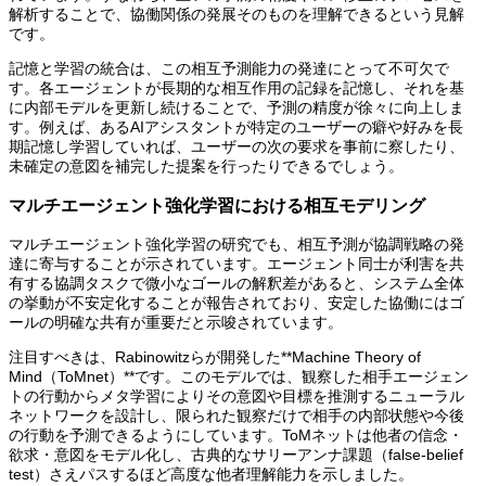
解析することで、協働関係の発展そのものを理解できるという見解
です。
記憶と学習の統合は、この相互予測能力の発達にとって不可欠で
す。各エージェントが長期的な相互作用の記録を記憶し、それを基
に内部モデルを更新し続けることで、予測の精度が徐々に向上しま
す。例えば、あるAIアシスタントが特定のユーザーの癖や好みを長
期記憶し学習していれば、ユーザーの次の要求を事前に察したり、
未確定の意図を補完した提案を行ったりできるでしょう。
マルチエージェント強化学習における相互モデリング
マルチエージェント強化学習の研究でも、相互予測が協調戦略の発
達に寄与することが示されています。エージェント同士が利害を共
有する協調タスクで微小なゴールの解釈差があると、システム全体
の挙動が不安定化することが報告されており、安定した協働にはゴ
ールの明確な共有が重要だと示唆されています。
注目すべきは、Rabinowitzらが開発した**Machine Theory of
Mind（ToMnet）**です。このモデルでは、観察した相手エージェン
トの行動からメタ学習によりその意図や目標を推測するニューラル
ネットワークを設計し、限られた観察だけで相手の内部状態や今後
の行動を予測できるようにしています。ToMネットは他者の信念・
欲求・意図をモデル化し、古典的なサリーアンナ課題（false-belief
test）さえパスするほど高度な他者理解能力を示しました。