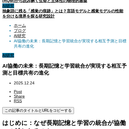
(RQM)から読み解く生命と主体性の物理的基盤
AI研究
抽象語に残る「感覚の痕跡」とは？言語モデルと感覚モデルの性能
を分ける境界を探る研究設計
ホーム
ブログ
AI研究
AI協働の未来：長期記憶と学習統合が実現する相互予測と目標
共有の進化
AI研究
AI協働の未来：長期記憶と学習統合が実現する相互予
測と目標共有の進化
2025.12.24
Post
Share
RSS
この記事のタイトルとURLをコピーする
はじめに：なぜ長期記憶と学習の統合が協働