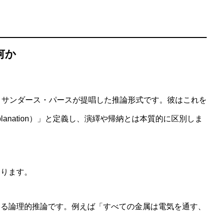
何か
語モデルと感覚モデルの性能を分ける境界を探る研究設計
・サンダース・パースが提唱した推論形式です。彼はこれを
st Explanation）」と定義し、演繹や帰納とは本質的に区別しま
なります。
なる論理的推論です。例えば「すべての金属は電気を通す、