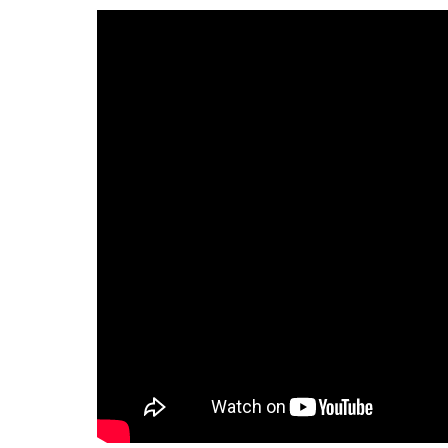
AI研究
環世界(Umwelt)は量子力学でどう
基盤
AI研究