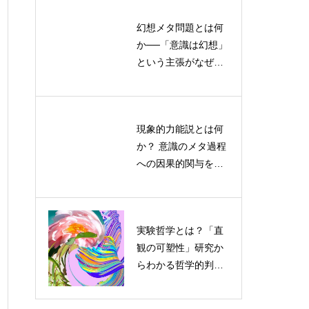
幻想メタ問題とは何
ポストヒューマン記
か──「意識は幻想」
号論とは何か？AI・
という主張がなぜ受
ロボット・環境が意
け入れがたいのかを
味を共同生成する新
認知科学から読み解
理論
く
現象的力能説とは何
デジタルエコロジー
か？ 意識のメタ過程
とは？情報空間を生
への因果的関与を検
態系として読み解く
証する実験デザイン
理論と実践
実験哲学とは？「直
予測符号化と差延が
観の可塑性」研究か
交わる地平：脳科学
らわかる哲学的判断
と哲学が明かすサリ
のゆらぎと限界
エンスと不在の意味