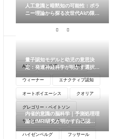
人工意識と暗黙知の可能性：ポラ
ニー理論から探る次世代AIの限界
と展望
タグ
量子認知モデルと幼児の意思決
AGI
AI倫理
LLM
定：発達神経科学が明かす選択の
揺らぎ
ウィーナー
エナクティブ認知
オートポイエーシス
クオリア
グレゴリー・ベイトソン
内省的意識の脳科学｜予測処理理
サイバネティックス
デリダ
論とfMRI研究が明かす自己認識
のメカニズム
ハイゼンベルグ
フッサール