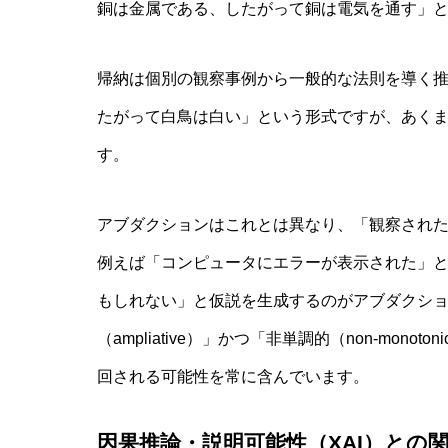
銅は金属である、したがって銅は電気を通す」
帰納は個別の観察事例から一般的な法則を導く
たがって白鳥は白い」という形式ですが、あく
す。
アブダクションはこれとは異なり、「観察され
例えば「コンピュータにエラーが表示された」
もしれない」と仮説を生成するのがアブダクシ
（ampliative）」かつ「非単調的（non-mo
回される可能性を常に含んでいます。
因果推論・説明可能性（XAI）との