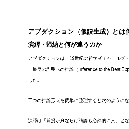
アブダクション（仮説生成）とは
抽象語に残る「感覚の痕跡」とは？言
演繹・帰納と何が違うのか
アブダクションは、19世紀の哲学者チャールズ
「最良の説明への推論（Inference to the Be
した。
三つの推論形式を簡単に整理すると次のように
演繹は「前提が真ならば結論も必然的に真」と