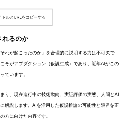
イトルとURLをコピーする
からわかる哲学的判断のゆらぎと限界
されるのか
ぜそれが起こったのか」を合理的に説明する力は不可欠で
こそがアブダクション（仮説生成）であり、近年AIがこの
まっています。
まり、現在進行中の技術動向、実証評価の実態、人間とAI
に解説します。AIを活用した仮説推論の可能性と限界を正
者の方に向けた内容です。
ム――「意味の安定化」に潜む構造的並行関係を読み解く