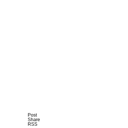
AI研究
現象的力能説とは何か？ 意識のメタ
AI研究
Post
Share
RSS