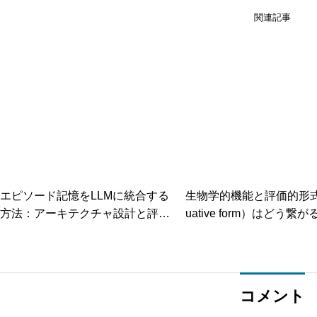
関連記事
エピソード記憶をLLMに統合する
生物学的機能と評価的形式（
方法：アーキテクチャ設計と評価
uative form）はどう繋
の最新知見
進化論的自然主義から見
能」と「価値」の距離
コメント