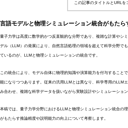
この記事のタイトルとURLを
言語モデルと物理シミュレーション統合がもたら
実験哲学とは？「直観の可塑性」研究からわかる哲学的判
量子力学は高度に数学的かつ反直観的な分野であり、複雑な計算やシミ
デル（LLM）の発展により、自然言語処理の領域を超えて科学分野でも
AI研究
ているのが、LLMと物理シミュレーションの統合です。
この統合により、モデル自体に物理的知識や演算能力を付与することで
能になりつつあります。従来の汎用LLMとは異なり、科学専用のLLM
み合わせ、複雑な科学データを扱いながら実験設計やシミュレーショ
本稿では、量子力学分野におけるLLMと物理シミュレーション統合の
量子デコヒーレンスとエナクティビズム――「意味の安定
がもたらす推論精度や説明能力の向上について考察します。