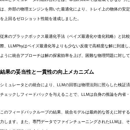
は、外部の物理エンジンを用いた最適化により、トレイ上の物体の安定
を上回るゼロショット性能を達成しました。
従来のブラックボックス最適化手法（ベイズ最適化や進化戦略）と比較
際、LLMPhyはベイズ最適化等よりも少ない反復で高精度な解に到達
ように統合アプローチは解の探索効率を上げ、困難な物理問題に対して
結果の妥当性と一貫性の向上メカニズム
シミュレータとの統合により、LLMの回答は物理法則に照らした検証済
チェックしフィードバックを与えることで、LLMは自身の推論を内省
このフィードバックループの結果、統合モデルは最終的な答えに対する
力します。また、専門データでファインチューニングされたLLMは、