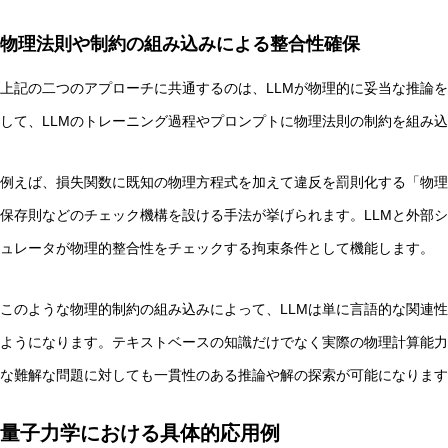
物理法則や制約の組み込みによる整合性確保
上記の二つのアプローチに共通するのは、LLMが物理的に妥当な推論
して、LLMのトレーニング過程やプロンプトに物理法則の制約を組み
例えば、損失関数に既知の物理方程式を加えて違反を罰則化する「物理
保存則などのチェック機構を設ける手法が挙げられます。LLMと外部
ュレータが物理的整合性をチェックする拘束条件として機能します。
このような物理的制約の組み込みによって、LLMは単に言語的な関連
ようになります。テキストベースの知識だけでなく実際の物理計算能力
な難解な問題に対しても一貫性のある推論や解の探索が可能になります
量子力学における具体的応用例