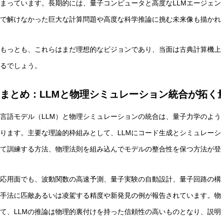
まっています。長期的には、量子コンピュータと高度なLLMエージェン
で解けなかった巨大な計算問題や高度な科学推論に挑む未来像も描かれ
もっとも、これらはまだ理想的なビジョンであり、当面は古典計算機上
るでしょう。
まとめ：LLMと物理シミュレーション統合が拓く
言語モデル（LLM）と物理シミュレーションの統合は、量子力学のよ
ります。主要な理論的枠組みとして、LLMにコード生成とシミュレーシ
て訓練する方法、物理法則を組み込んでモデルの整合性を保つ方法が登
応用面でも、波動関数の高速予測、量子実験の自動設計、量子回路の構
手法に匹敵あるいは凌駕する精度や新発見の例が報告されています。物
て、LLMの推論は物理的裏付けを持った信頼性の高いものとなり、説