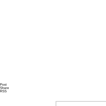
AI研究
現象的力能説とは何か？ 意識のメタ過程への因果的関与を
AI研究
Post
Share
RSS