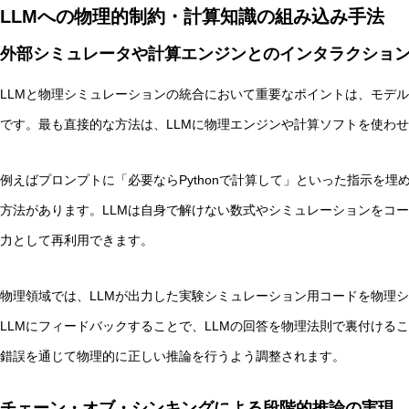
LLMへの物理的制約・計算知識の組み込み手法
外部シミュレータや計算エンジンとのインタラクショ
LLMと物理シミュレーションの統合において重要なポイントは、モデ
です。最も直接的な方法は、LLMに物理エンジンや計算ソフトを使わ
例えばプロンプトに「必要ならPythonで計算して」といった指示を埋
方法があります。LLMは自身で解けない数式やシミュレーションをコ
力として再利用できます。
物理領域では、LLMが出力した実験シミュレーション用コードを物理
LLMにフィードバックすることで、LLMの回答を物理法則で裏付ける
錯誤を通じて物理的に正しい推論を行うよう調整されます。
チェーン・オブ・シンキングによる段階的推論の実現