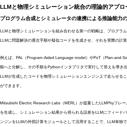
LLMと物理シミュレーション統合の理論的アプロ
AI研究
プログラム合成とシミュレータの連携による推論能力
LLMと物理シミュレーションを組み合わせる第一の戦略は、プログラ
LLMに問題解決の逐次手順や疑似コードを生成させ、それを実際の計
例えば、PAL（Program-Aided Language model）やPoT（Plan-an
順へと分解し、その手順をPythonインタプリタで実行して答えを導
LLMが生成したコードを物理シミュレーションエンジン上で走らせる
環世界(Umwelt)は量子力学でどう説明できるか？関係論
ができます。
AI研究
Mitsubishi Electric Research Labs（MERL）が提案したL
を生成し、シミュレーション結果から得られる誤差をLLMにフィード
ンジンをLLMの外部計算モジュールとして活用することで、LLM単独