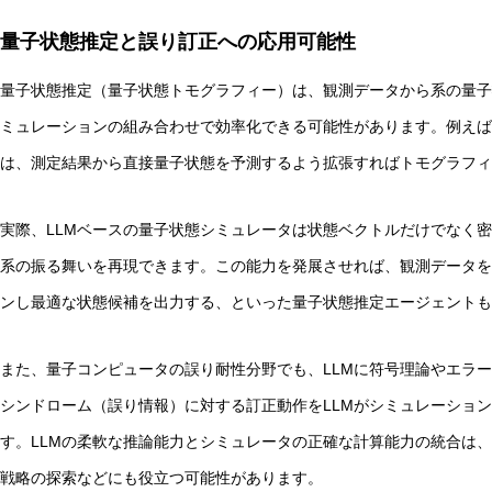
量子状態推定と誤り訂正への応用可能性
量子状態推定（量子状態トモグラフィー）は、観測データから系の量子
ミュレーションの組み合わせで効率化できる可能性があります。例えば
は、測定結果から直接量子状態を予測するよう拡張すればトモグラフィ
実際、LLMベースの量子状態シミュレータは状態ベクトルだけでなく
系の振る舞いを再現できます。この能力を発展させれば、観測データを
ンし最適な状態候補を出力する、といった量子状態推定エージェントも
また、量子コンピュータの誤り耐性分野でも、LLMに符号理論やエラ
シンドローム（誤り情報）に対する訂正動作をLLMがシミュレーショ
す。LLMの柔軟な推論能力とシミュレータの正確な計算能力の統合は
戦略の探索などにも役立つ可能性があります。