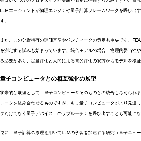
在はいくつかのプロトタイプ的実装が個別に存在するのみですが、研究
LLMエージェントが物理エンジンや量子計算フレームワークを呼び出
す。
また、この分野特有の評価基準やベンチマークの策定も重要です。FEAB
を測定する試みも始まっています。統合モデルの場合、物理的妥当性や
る必要があり、定量評価と人間による質的評価の双方からモデルを検証
量子コンピュータとの相互強化の展望
将来的な展望として、量子コンピュータそのものとの統合も考えられま
レータを組み合わせるものですが、もし量子コンピュータがより発達し
タだけでなく量子デバイス上のサブルーチンを呼び出すことも可能にな
逆に、量子計算の原理を用いてLLMの学習を加速する研究（量子ニュー