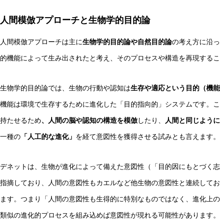
人間模倣アプローチと生物学的目的論
人間模倣アプローチは主に
生物学的目的論や自然目的論
の考え方に沿っ
的機能によって生み出されたと考え、そのプロセスや構造を再現するこ
生物学的目的論では、生物の行動や認知は
生存や適応という目的（機能
機能は環境で生存するために進化した「目的指向的」システムです。こ
持たせるため
、人間の脳や認知の構造を模倣
したり、
人間と同じように
一種の
「人工的な進化」
を経て意図性を獲得させる試みとも言えます。
デネットは、生物が進化によって備えた意図性（「目的因にもとづく志
指摘しており、人間の意図性もカエルなど他生物の意図性と連続してお
ます。つまり「人間の意図性も生得的に特別なものではなく、進化上の
類似の進化的プロセスを組み込めば意図性が現れる可能性があります。