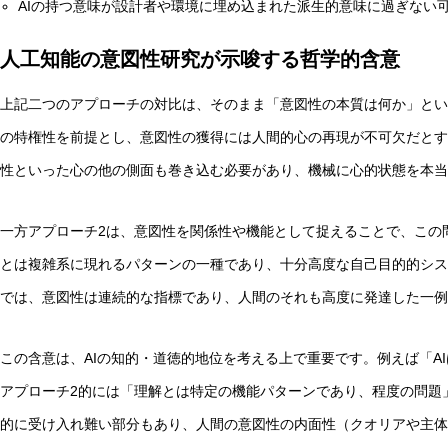
AIの持つ意味が設計者や環境に埋め込まれた派生的意味に過ぎない
人工知能の意図性研究が示唆する哲学的含意
上記二つのアプローチの対比は、そのまま「意図性の本質は何か」とい
の特権性を前提とし、意図性の獲得には人間的心の再現が不可欠だとす
性といった心の他の側面も巻き込む必要があり、機械に心的状態を本当
一方アプローチ2は、意図性を関係性や機能として捉えることで、この
とは複雑系に現れるパターンの一種であり、十分高度な自己目的的シス
では、意図性は連続的な指標であり、人間のそれも高度に発達した一例
この含意は、AIの知的・道徳的地位を考える上で重要です。例えば「A
アプローチ2的には「理解とは特定の機能パターンであり、程度の問題
的に受け入れ難い部分もあり、人間の意図性の内面性（クオリアや主体