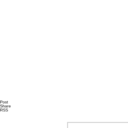
AI研究
AIやロボットに「意識」はあるか？ゆるい意識概念を測る
AI研究
Post
Share
RSS