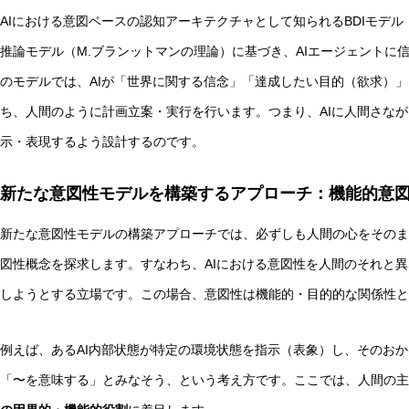
AIにおける意図ベースの認知アーキテクチャとして知られるBDIモデル（Belie
推論モデル（M.ブランットマンの理論）に基づき、AIエージェントに
のモデルでは、AIが「世界に関する信念」「達成したい目的（欲求）
ち、人間のように計画立案・実行を行います。つまり、AIに人間さな
実験哲学とは？「直観の可塑性」研究からわかる哲学的判
示・表現するよう設計するのです。
新たな意図性モデルを構築するアプローチ：機能的意
新たな意図性モデルの構築アプローチでは、必ずしも人間の心をそのま
図性概念を探求します。すなわち、AIにおける意図性を人間のそれと
しようとする立場です。この場合、意図性は機能的・目的的な関係性と
例えば、あるAI内部状態が特定の環境状態を指示（表象）し、そのおか
「〜を意味する」とみなそう、という考え方です。ここでは、人間の主