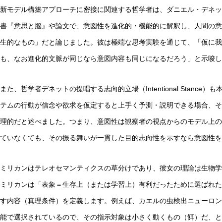
新モデル構築アプローチに密接に関連する哲学者は、ダニエル・デネッ
書『意思と脳』や論文で、意図性を進化的・機能的に解釈し、人間の意
生的なもの」だと論じました。彼は極端な思考実験を通じて、「仮に我
も、なお進化的文脈が同じなら意図内容も同じになるだろう」と示唆し
また、哲学者デネットの提唱する志向的立場（Intentional Stan
テムの行動が信念や欲求を仮定すると上手く予測・説明できる場合、そ
理的だと述べました。つまり、意図性は観察者の視点からのモデル上の
ていなくても、その振る舞いが一貫した目的志向性を示すなら意図性
ミリカンはテレオセマンティクスの草分けであり、彼女の理論は生物学
ミリカンは「表象＝生存上（または学習上）有利だったために選ばれた
す内容（真理条件）を定義します。例えば、カエルの虫検出ニューロン
能で選択されているので、その指示対象は小さく動くもの（餌）だ、と