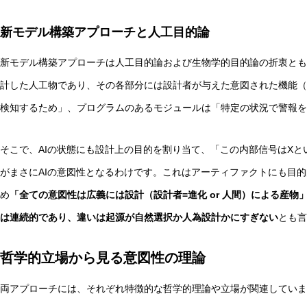
新モデル構築アプローチと人工目的論
新モデル構築アプローチは人工目的論および生物学的目的論の折衷とも
計した人工物であり、その各部分には設計者が与えた意図された機能（
検知するため」、プログラムのあるモジュールは「特定の状況で警報を
そこで、AIの状態にも設計上の目的を割り当て、「この内部信号はX
がまさにAIの意図性となるわけです。これはアーティファクトにも目
め
「全ての意図性は広義には設計（設計者=進化 or 人間）による産物
は連続的であり、違いは起源が自然選択か人為設計かにすぎない
とも言
哲学的立場から見る意図性の理論
両アプローチには、それぞれ特徴的な哲学的理論や立場が関連していま