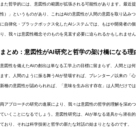
また哲学的には、意図性の範囲が拡張される可能性があります。最近提案された概念に
性）」というものがあり、これはAIの意図性が人間の意図を取り込み
に自律化・ブラックボックス化したAIシステムでは、もはや開発者の
り、我々は意図性概念そのものを見直す必要に迫られるかもしれません
まとめ：意図性がAI研究と哲学の架け橋になる理
意図性を備えたAIの創出は単なる工学上の目標に留まらず、人間とは
ます。人間のように振る舞うAIが登場すれば、ブレンターノ以来の「心
新種の意図性が認められれば、「意味を生み出す存在」は人間だけでは
両アプローチの研究の進展により、我々は意図性の哲学的理解を深めつ
ていくことになるでしょう。意図性研究は、AIが単なる道具から潜在
ており、それは科学技術と哲学の新たな対話の始まりとなるのです。