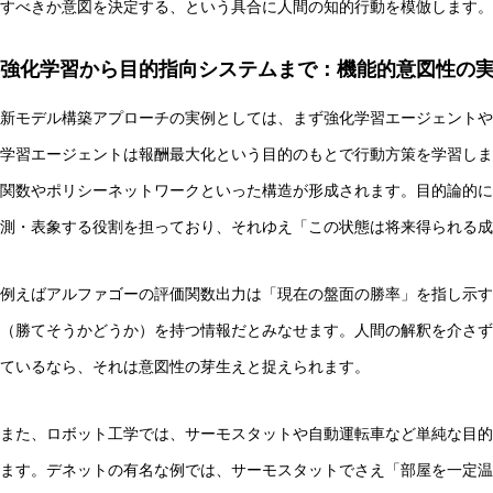
すべきか意図を決定する、という具合に人間の知的行動を模倣します。
強化学習から目的指向システムまで：機能的意図性の
新モデル構築アプローチの実例としては、まず強化学習エージェントや
学習エージェントは報酬最大化という目的のもとで行動方策を学習しま
関数やポリシーネットワークといった構造が形成されます。目的論的に
測・表象する役割を担っており、それゆえ「この状態は将来得られる
例えばアルファゴーの評価関数出力は「現在の盤面の勝率」を指し示す
（勝てそうかどうか）を持つ情報だとみなせます。人間の解釈を介さず
ているなら、それは意図性の芽生えと捉えられます。
また、ロボット工学では、サーモスタットや自動運転車など単純な目的
ます。デネットの有名な例では、サーモスタットでさえ「部屋を一定温