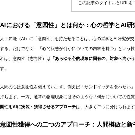
この記事のタイトルとURLを
AIにおける「意図性」とは何か：心の哲学とAI研
非意識的苦痛はどう測る?現象語彙に依存しないwelfare指
人工知能（AI）に「意図性」を持たせることは、心の哲学とAI研究が
する」だけでなく、「心的状態が何かについての内容を持つ」という性
AI研究
れば、意図性（志向性）は
「あらゆる心的現象に固有の、対象へ向かう
す。
人間の心は意図性を備えています。例えば「サンドイッチを食べたい」
持ちます。一方、通常の物理現象にはそのような「何かについての性質
図性をAIに実装・獲得させるアプローチ
は、大きく二つに分けられます
幻想メタ問題とは何か──「意識は幻想」という主張がなぜ
意図性獲得への二つのアプローチ：人間模倣と新