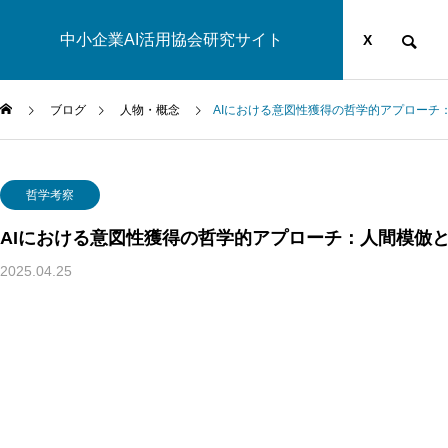
中小企業AI活用協会研究サイト
運営団体
YOUTUBE
ブログ
X
ブログ
人物・概念
AIにおける意図性獲得の哲学的アプローチ
AI研究
哲学考察
AIにおける意図性獲得の哲学的アプローチ：人間模倣
2025.04.25
脳とAIの「予測精度」はなぜエネルギーを消費するのか？