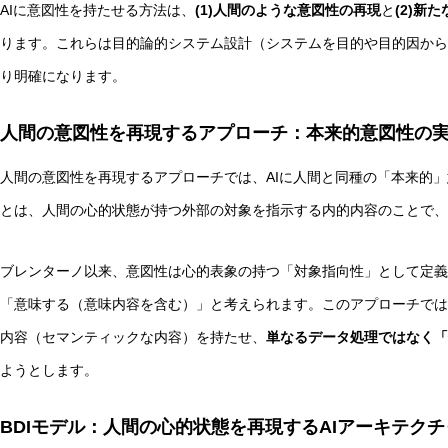
AIに意図性を持たせる方法は、
(1)人間のような意図性の再現
と
(2)新
ります。これらは目的論的システム設計（システムを目的や目的因から
AI研究
り明確になります。
人間の意図性を再現するアプローチ：本来的意図性の
人間の意図性を再現するアプローチでは、AIに人間と同種の「本来的
とは、人間の心的状態が持つ外部の対象を指示する内的内容のことで、
ブレンターノ以来、意図性は心的表象の持つ「対象指向性」として定義
現象的力能説とは何か？ 意識のメタ過程への因果的関与を
「意味する（意味内容を含む）」と考えられます。このアプローチでは
内容（セマンティックな内容）を持たせ、
単なるデータ処理ではなく「
AI研究
ようとします。
BDIモデル：人間の心的状態を再現するAIアーキテクチ