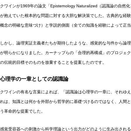
クワインが1969年の論文「Epistemology Naturalized（認
が抱えていた根本的な問題に対する大胆な解決策でした。古典的な経験
概念の明確な意味づけ）と学説的側面（全ての知識を経験によって正当
実験哲学とは？「直観の可塑性」研究からわかる哲学的判
しかし、論理実証主義者たちが期待したような、感覚的な与件から論理
が明らかになりました。カーナップらの「合理的再構成」のプロジェク
の伝統的目標そのものを放棄することを提案したのです。
心理学の一章としての認識論
クワインの有名な言葉によれば、「認識論は心理学の一章に、それゆえ
れは、知識とは何かを外部から哲学的に基礎づけるのではなく、人間と
う革命的な提案でした。
感覚受容器への刺激から科学理論という出力がどのように生み出される