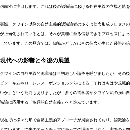
信頼性に注目します。これは後の認識論における外在主義の立場と軌を
実際、クワイン以降の自然主義的認識論者の多くは信念形成プロセスの
が正当化されているとは、それが真理に至る信頼できるプロセスによっ
しています。この見方では、知識かどうかはその信念が生じた経路の信
現代への影響と今後の展望
クワインの自然主義的認識論は当初激しい論争を呼びましたが、その後
ゴン・キムやローレンス・ボンジョルンらによる「それはもはや規範的
いか」という批判もありましたが、多くの哲学者がクワイン流の強い自
識論に応用する「協調的自然主義」へと進んでいます。
現在では様々な形で自然主義的アプローチが展開されており、認識論を
れています。従来のアームチェアに座っての議論ではなく、実際の人間