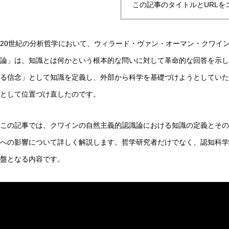
この記事のタイトルとURLを
20世紀の分析哲学において、ウィラード・ヴァン・オーマン・クワイン（W.
非意識的苦痛はどう測る?現象語彙に依存しないwelfare指
論」は、知識とは何かという根本的な問いに対して革命的な回答を示し
る信念」として知識を定義し、外部から科学を基礎づけようとしていた
AI研究
として位置づけ直したのです。
この記事では、クワインの自然主義的認識論における知識の定義とその
への影響について詳しく解説します。哲学研究者だけでなく、認知科学
盤となる内容です。
幻想メタ問題とは何か──「意識は幻想」という主張がなぜ