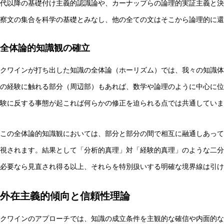
代以降の基礎付け主義的認識論や、カーナップらの論理的実証主義と決
察文の集合を科学の基礎とみなし、他の全ての文はそこから論理的に還
全体論的知識観の確立
クワインが打ち出した知識の全体論（ホーリズム）では、我々の知識体
の経験に触れる部分（周辺部）もあれば、数学や論理のように中心に位
験に反する事態が起これば何らかの修正を迫られる点では共通していま
この全体論的知識観においては、部分と部分の間で相互に融通しあって
視されます。結果として「分析的真理」対「経験的真理」のような二分
必要なら見直され得る以上、それらを特別扱いする明確な境界線は引け
外在主義的傾向と信頼性理論
クワインのアプローチでは、知識の成立条件を主観的な確信や内面的な