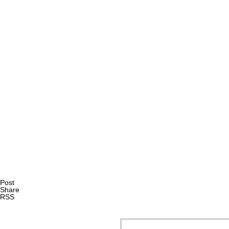
AI研究
AIやロボットに「意識」はあるか？ゆるい意識概念を測る
AI研究
Post
Share
RSS