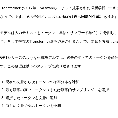
Transformerは2017年にVaswaniらによって提案された深層学
なっています。その予測メカニズムの核心は
自己回帰的生成
にあります
モデルは入力テキストをトークン（単語やサブワード単位）に分割し、
実験哲学とは？「直観の可塑性」研究からわかる哲学的判
す。そして複数のTransformer層を通過させることで、文脈を考慮
GPTシリーズのような生成モデルでは、過去のすべてのトークンを条
す。この処理は以下のステップで繰り返されます：
現在の文脈から次トークンの確率分布を計算
最も確率の高いトークン（または確率的サンプリング）を選択
選択したトークンを文脈に追加
新しい文脈で次のトークンを予測