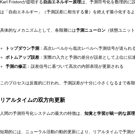
Karl Fristonが提唱する
自由エネルギー原理
は、予測符号化を数理的に説明
は「自由エネルギー」（予測誤差に相当する量）を絶えず最小化するよ
具体的なメカニズムとして、各階層には
予測ニューロン
（状態ユニット
トップダウン予測
：高次レベルから低次レベルへ予測信号が送られ
ボトムアップ誤差
：実際の入力と予測の差分が誤差として上位に伝
予測の修正
：誤差信号に基づいて高次の内部表現が更新される
このプロセスは反復的に行われ、予測誤差が十分に小さくなるまで各階
リアルタイムの双方向更新
人間の予測符号化システムの最大の特徴は、
知覚と学習が統一的な原理
短期的には、ニューラル活動の動的更新により、リアルタイムで予測が