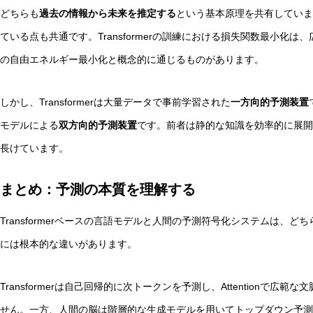
どちらも
過去の情報から未来を推定する
という基本原理を共有していま
ている点も共通です。Transformerの訓練における損失関数最小化
の自由エネルギー最小化と概念的に通じるものがあります。
しかし、Transformerは大量データで事前学習された
一方向的予測装置
モデルによる
双方向的予測装置
です。前者は静的な知識を効率的に展開
長けています。
まとめ：予測の本質を理解する
Transformerベースの言語モデルと人間の予測符号化システムは、
には根本的な違いがあります。
Transformerは自己回帰的に次トークンを予測し、Attentionで
せん。一方、人間の脳は階層的な生成モデルを用いてトップダウン予測