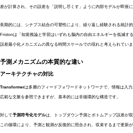
差が計算され、その誤差を「説明し尽くす」ように内部モデルが即座に
長期的には、シナプス結合の可塑性により、繰り返し経験される統計的
Fristonは「知覚推論と学習はいずれも脳内の自由エネルギーを低減
誤差最小化メカニズムの異なる時間スケールでの現れと考えられていま
予測メカニズムの本質的な違い
アーキテクチャの対比
Transformer
は多層のフィードフォワードネットワークで、情報は入力から
広範な文脈を参照できますが、基本的には非循環的な構造です。
対して
予測符号化モデル
は、トップダウン予測とボトムアップ誤差が双
この循環により、予測と観測が反復的に照合され、収束するまで更新が