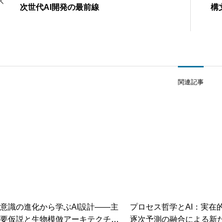
次世代AI開発の最前線
構
関連記事
意識の進化から学ぶAI設計――主
プロセス哲学とAI：実在
要仮説と生物模倣アーキテクチャ
逐次予測の融合による新