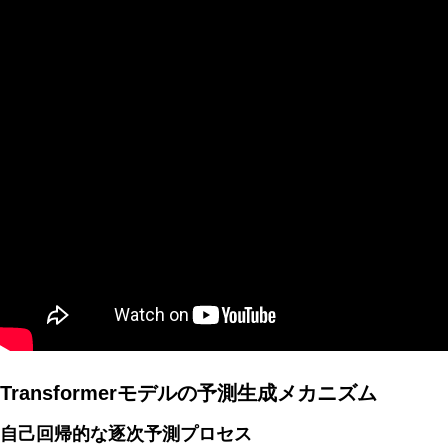
AI研究
現象的力能説とは何か？ 意識のメタ過程への因果的関与を
AI研究
Transformerモデルの予測生成メカニズム
自己回帰的な逐次予測プロセス