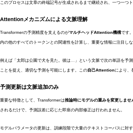
このプロセスは文章の終端記号が生成されるまで継続され、一つ一つト
Attentionメカニズムによる文脈理解
Transformerの予測精度を支えるのが
マルチヘッドAttention機構
です
内の他のすべてのトークンとの関連性を計算し、重要な情報に注目しな
例えば「太郎は公園で犬を見た。彼は…」という文脈で次の単語を予測する
ことを捉え、適切な予測を可能にします。この
自己Attention
により、
予測更新は文脈追加のみ
重要な特徴として、Transformerは
推論時にモデルの重みを変更しませ
されるだけで、予測誤差に応じた即座の内部修正は行われません。
モデルパラメータの更新は、訓練段階で大量のテキストコーパスに対す