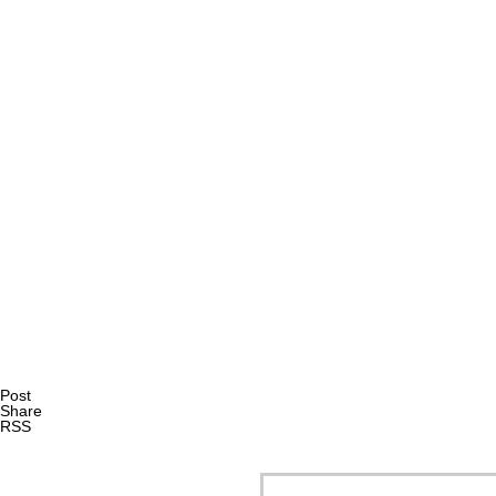
AI研究
AIやロボットに「意識」はあるか？ゆるい意識概念を測る
AI研究
Post
Share
RSS