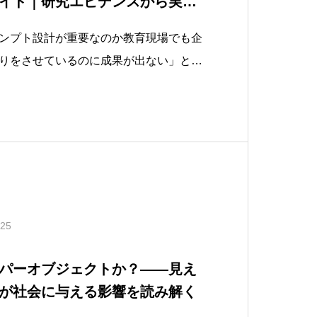
イド｜研究エビデンスから実践
ンプト設計が重要なのか教育現場でも企
りをさせているのに成果が出ない」とい
ん。その原因の多くは、問いかけの設計
したか？」「次は頑張りましょう」のよ
感想しか引き出せず、学習者が自分の理
.25
イパーオブジェクトか？——見え
が社会に与える影響を読み解く