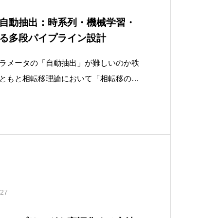
自動抽出：時系列・機械学習・
る多段パイプライン設計
ラメータの「自動抽出」が難しいのか秩
ともと相転移理論において「相転移の一
有限値をとる」巨視的な量として定義さ
性体における磁化や、化学系における反
oordinate）など、系の「状態」
.27