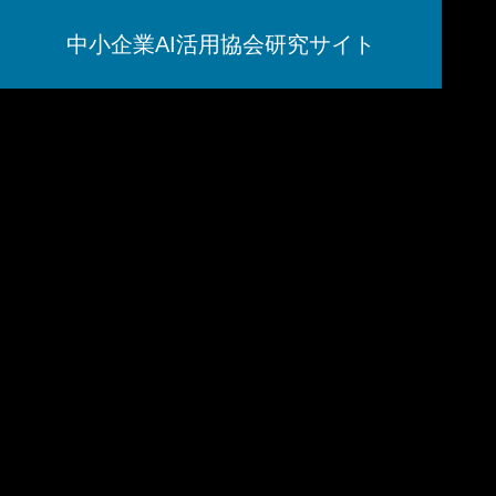
中小企業AI活用協会研究サイト
AI研究
脳とAIの「予測精度」はなぜエネル