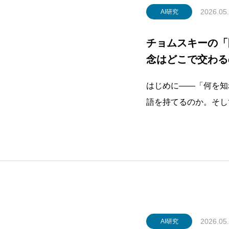
2026.05
AI研究
チョムスキーの「
しないwelfare指標の最前線
念はどこで交わる
定義
はじめに——「何を知
語を持てるのか。そし
は永遠に答えられない
単なる知識の有無では
えを求めた。一方で、
は、知識と
想」という主張がなぜ受け入れがたいのかを認知科学から読み
2026.05
AI研究