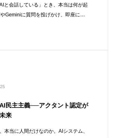
AIと会話している」とき、本当は何が起
TやGeminiに質問を投げかけ、即座に返
の体験はシンプルに見える。だが、その
08年から蓄積されたウェブアーカイブ、複
タセンター群、数万基のGPU/
.25
AI民主主義──アクタント認定が
未来
、本当に人間だけなのか。AIシステム、