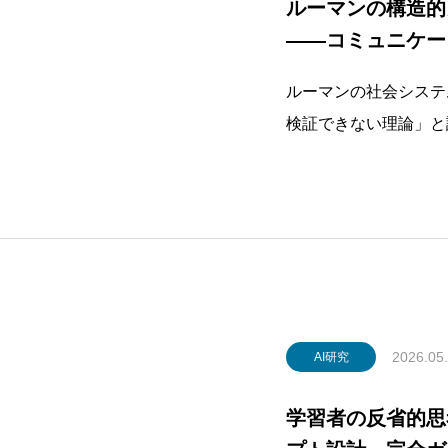
ルーマンの構造的
——コミュニケー
「測れる社会学」
ルーマンの社会システ
検証できない理論」と
からわかる哲学的判断のゆらぎと限界
ある構造的カップリン
ば、実際のコミュニケ
て観測できる可能性が
か」「どのモデルで推
2026.05
AI研究
学習者の反省的思