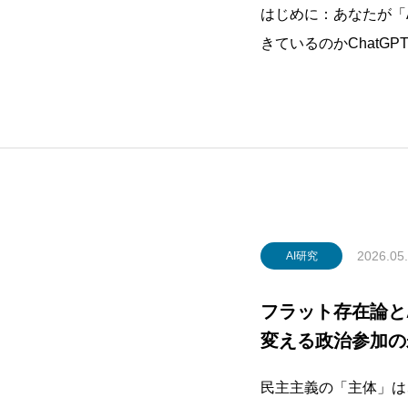
はじめに：あなたが「
きているのかChatGP
答が返ってくる——そ
応答の背後には、20
数大陸にまたがるデー
2026.05
AI研究
フラット存在論と
変える政治参加の
民主主義の「主体」は