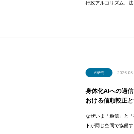
行政アルゴリズム、法
右している現代におい
いる。フラット存在論
は、「行為するもの」
方法を
2026.05
AI研究
身体化AIへの過
おける信頼較正と
なぜいま「過信」と「
トが同じ空間で協働す