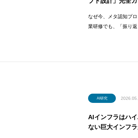
プト設計」完全ガ
へ
なぜ今、メタ認知プロ
業研修でも、「振り返
う声は少なくありませ
にあります。「どうで
うな問いは、表面的な
解状態や方
2026.05
AI研究
AIインフラはハ
ない巨大インフラ