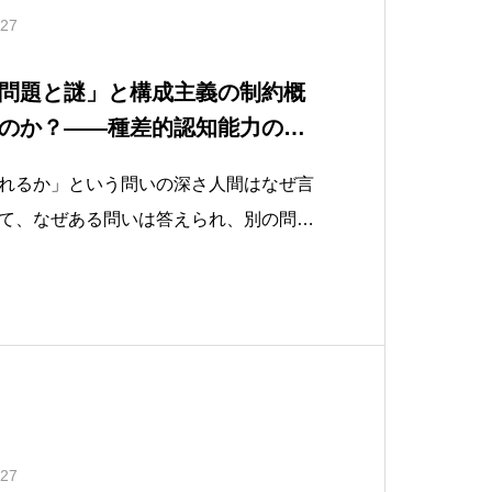
.27
問題と謎」と構成主義の制約概
のか？——種差的認知能力の再
れるか」という問いの深さ人間はなぜ言
て、なぜある問いは答えられ、別の問い
のか。チョムスキーはこの問いに対し、
なく、種としての認知設計そのものに答
ピアジェをはじめとする構成主義者たち
解く
.27