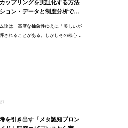
カップリングを実証化する方法
ション・データと制度分析で
をつくる
ム論は、高度な抽象性ゆえに「美しいが
評されることがある。しかしその核心に
グという概念は、適切な観測設計があれ
ーション・データや制度変化の痕跡とし
ある。本稿では、「どの指標が使える
.27
考を引き出す「メタ認知プロン