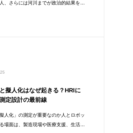
人、さらには河川までが政治的結果を左
て、この問いはますます切実さを増して
やアクター・ネットワーク理論（ANT）
の範囲を人間以外にまで広げて追跡する
.25
信と擬人化はなぜ起きる？HRIに
測定設計の最前線
擬人化」の測定が重要なのか人とロボッ
る場面は、製造現場や医療支援、生活介