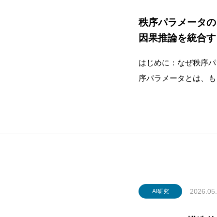
秩序パラメータの
因果推論を統合す
はじめに：なぜ秩序パ
序パラメータとは、も
方の側でゼロ、他方で
れてきた概念です。磁
応座標（reaction c
過程への因果的関与を検証する実験デザイン
2026.05
AI研究