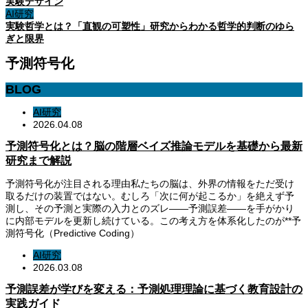
実験デザイン
AI研究
実験哲学とは？「直観の可塑性」研究からわかる哲学的判断のゆら
ぎと限界
予測符号化
BLOG
AI研究
2026.04.08
予測符号化とは？脳の階層ベイズ推論モデルを基礎から最新
研究まで解説
予測符号化が注目される理由私たちの脳は、外界の情報をただ受け
取るだけの装置ではない。むしろ「次に何が起こるか」を絶えず予
測し、その予測と実際の入力とのズレ——予測誤差——を手がかり
に内部モデルを更新し続けている。この考え方を体系化したのが**予
測符号化（Predictive Coding）
AI研究
2026.03.08
予測誤差が学びを変える：予測処理理論に基づく教育設計の
実践ガイド