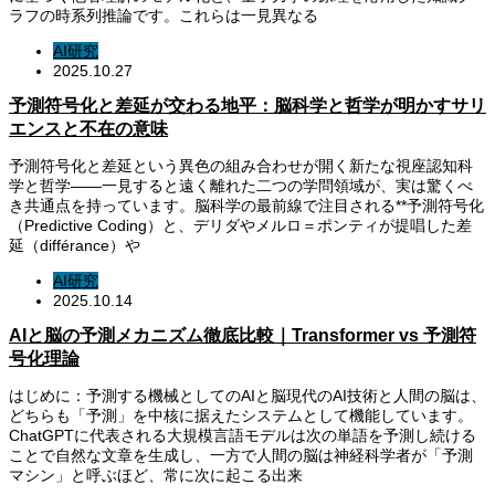
ラフの時系列推論です。これらは一見異なる
AI研究
2025.10.27
予測符号化と差延が交わる地平：脳科学と哲学が明かすサリ
エンスと不在の意味
予測符号化と差延という異色の組み合わせが開く新たな視座認知科
学と哲学――一見すると遠く離れた二つの学問領域が、実は驚くべ
き共通点を持っています。脳科学の最前線で注目される**予測符号化
（Predictive Coding）と、デリダやメルロ＝ポンティが提唱した差
延（différance）や
AI研究
2025.10.14
AIと脳の予測メカニズム徹底比較｜Transformer vs 予測符
号化理論
はじめに：予測する機械としてのAIと脳現代のAI技術と人間の脳は、
どちらも「予測」を中核に据えたシステムとして機能しています。
ChatGPTに代表される大規模言語モデルは次の単語を予測し続ける
ことで自然な文章を生成し、一方で人間の脳は神経科学者が「予測
マシン」と呼ぶほど、常に次に起こる出来