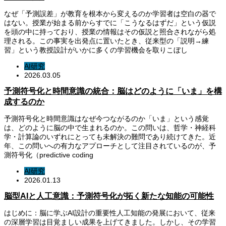
なぜ「予測誤差」が教育を根本から変えるのか学習者は空白の器で
はない。授業が始まる前からすでに「こうなるはずだ」という仮説
を頭の中に持っており、授業の情報はその仮説と照合されながら処
理される。この事実を出発点に置いたとき、従来型の「説明→練
習」という教授設計がいかに多くの学習機会を取りこぼし
AI研究
2026.03.05
予測符号化と時間意識の統合：脳はどのように「いま」を構
成するのか
予測符号化と時間意識はなぜ今つながるのか「いま」という感覚
は、どのように脳の中で生まれるのか。この問いは、哲学・神経科
学・計算論のいずれにとっても未解決の難問であり続けてきた。近
年、この問いへの有力なアプローチとして注目されているのが、予
測符号化（predictive coding
AI研究
2026.01.13
脳型AIと人工意識：予測符号化が拓く新たな知能の可能性
はじめに：脳に学ぶAI設計の重要性人工知能の発展において、従来
の深層学習は目覚ましい成果を上げてきました。しかし、その学習