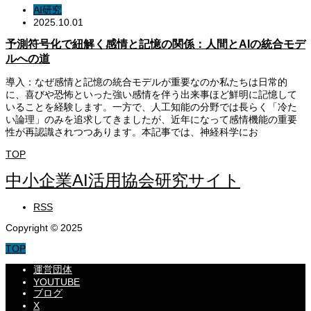
AI研究
2025.10.01
予測符号化で紐解く感情と記憶の関係：人間とAIの統合モデ
ルへの道
導入：なぜ感情と記憶の統合モデルが重要なのか私たちは日常的
に、喜びや恐怖といった強い感情を伴う出来事ほど鮮明に記憶して
いることを経験します。一方で、人工知能の分野では長らく「冷た
い論理」のみを追求してきましたが、近年になって感情機能の重要
性が再認識されつつあります。本記事では、神経科学にお
TOP
中小企業AI活用協会研究サイト
RSS
Copyright © 2025
TOP
運営団体
YOUTUBE
ブログ
X