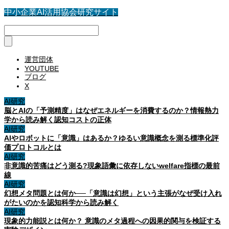
中小企業AI活用協会研究サイト
運営団体
YOUTUBE
ブログ
X
AI研究
脳とAIの「予測精度」はなぜエネルギーを消費するのか？情報熱力
学から読み解く認知コストの正体
AI研究
AIやロボットに「意識」はあるか？ゆるい意識概念を測る標準化評
価プロトコルとは
AI研究
非意識的苦痛はどう測る?現象語彙に依存しないwelfare指標の最前
線
AI研究
幻想メタ問題とは何か──「意識は幻想」という主張がなぜ受け入れ
がたいのかを認知科学から読み解く
AI研究
現象的力能説とは何か？ 意識のメタ過程への因果的関与を検証する