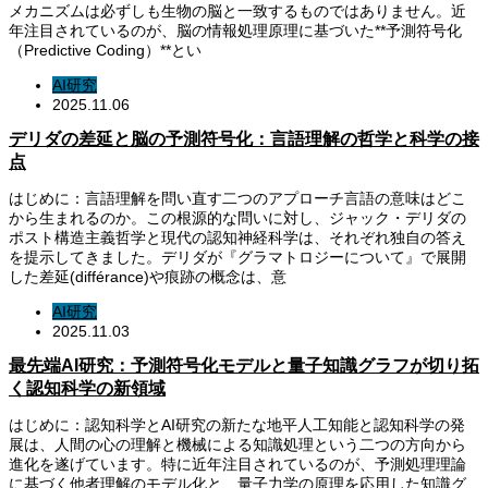
メカニズムは必ずしも生物の脳と一致するものではありません。近
年注目されているのが、脳の情報処理原理に基づいた**予測符号化
（Predictive Coding）**とい
AI研究
2025.11.06
デリダの差延と脳の予測符号化：言語理解の哲学と科学の接
点
はじめに：言語理解を問い直す二つのアプローチ言語の意味はどこ
から生まれるのか。この根源的な問いに対し、ジャック・デリダの
ポスト構造主義哲学と現代の認知神経科学は、それぞれ独自の答え
を提示してきました。デリダが『グラマトロジーについて』で展開
した差延(différance)や痕跡の概念は、意
AI研究
2025.11.03
最先端AI研究：予測符号化モデルと量子知識グラフが切り拓
く認知科学の新領域
はじめに：認知科学とAI研究の新たな地平人工知能と認知科学の発
展は、人間の心の理解と機械による知識処理という二つの方向から
進化を遂げています。特に近年注目されているのが、予測処理理論
に基づく他者理解のモデル化と、量子力学の原理を応用した知識グ