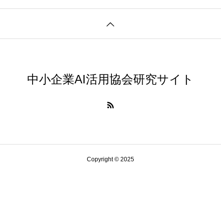
AI研究
中小企業AI活用協会研究サイト
環世界(Umwelt)は量子力学でどう説明できるか？関係論
Copyright © 2025
AI研究