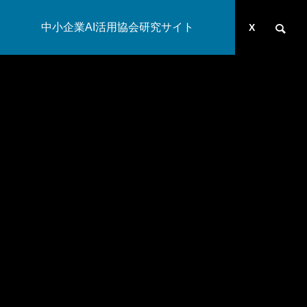
中小企業AI活用協会研究サイト
運営団体
YOUTUBE
ブログ
X
AI研究
幻想メタ問題とは何か──「意識は幻想」という主張がなぜ