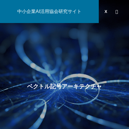
中小企業AI活用協会研究サイト
運営団体
YOUTUBE
ブログ
X
AI研究
ベクトル記号アーキテクチャ
生成AIの環境負荷とは？ベイトソン「精神と自然は一つのシ