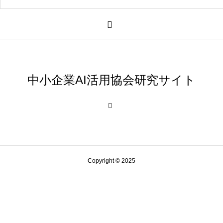
AI研究
中小企業AI活用協会研究サイト
量子ダーウィニズムと生命の記憶 ― 神経・代謝・発生記
Copyright © 2025
AI研究