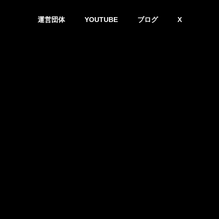
運営団体
YOUTUBE
ブログ
X
ギーを消費するのか？情報熱力学から読み解く認知コストの正体