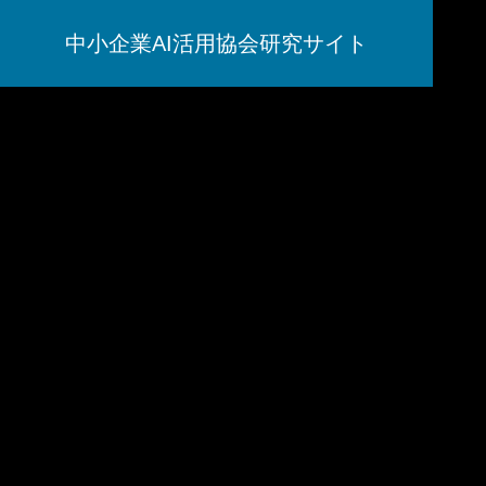
中小企業AI活用協会研究サイト
AI研究
脳とAIの「予測精度」はなぜエネル