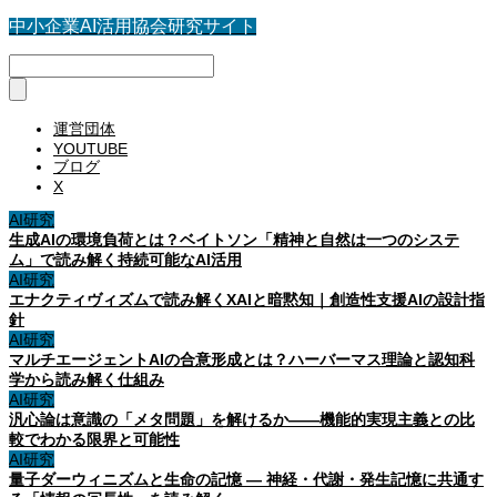
中小企業AI活用協会研究サイト
運営団体
YOUTUBE
ブログ
X
AI研究
生成AIの環境負荷とは？ベイトソン「精神と自然は一つのシステ
ム」で読み解く持続可能なAI活用
AI研究
エナクティヴィズムで読み解くXAIと暗黙知｜創造性支援AIの設計指
針
AI研究
マルチエージェントAIの合意形成とは？ハーバーマス理論と認知科
学から読み解く仕組み
AI研究
汎心論は意識の「メタ問題」を解けるか——機能的実現主義との比
較でわかる限界と可能性
AI研究
量子ダーウィニズムと生命の記憶 ― 神経・代謝・発生記憶に共通す