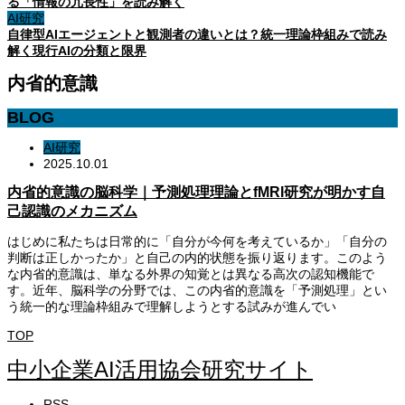
る「情報の冗長性」を読み解く
AI研究
自律型AIエージェントと観測者の違いとは？統一理論枠組みで読み
解く現行AIの分類と限界
内省的意識
BLOG
AI研究
2025.10.01
内省的意識の脳科学｜予測処理理論とfMRI研究が明かす自
己認識のメカニズム
はじめに私たちは日常的に「自分が今何を考えているか」「自分の
判断は正しかったか」と自己の内的状態を振り返ります。このよう
な内省的意識は、単なる外界の知覚とは異なる高次の認知機能で
す。近年、脳科学の分野では、この内省的意識を「予測処理」とい
う統一的な理論枠組みで理解しようとする試みが進んでい
TOP
中小企業AI活用協会研究サイト
RSS