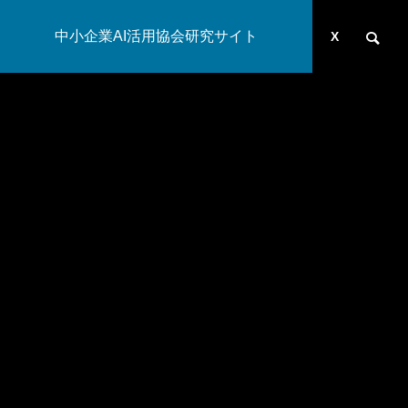
中小企業AI活用協会研究サイト
運営団体
YOUTUBE
ブログ
X
AI研究
汎心論は意識の「メタ問題」を解けるか——機能的実現主