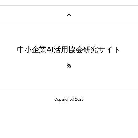
AI研究
中小企業AI活用協会研究サイト
環世界(Umwelt)は量子力学でどう説明できるか？関係論
Copyright © 2025
AI研究