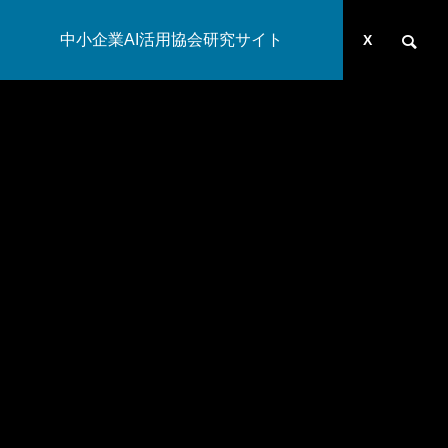
中小企業AI活用協会研究サイト
運営団体
YOUTUBE
ブログ
X
AI研究
幻想メタ問題とは何か──「意識は幻想」という主張がなぜ