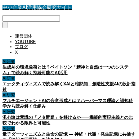
中小企業AI活用協会研究サイト
運営団体
YOUTUBE
ブログ
X
AI研究
生成AIの環境負荷とは？ベイトソン「精神と自然は一つのシステ
ム」で読み解く持続可能なAI活用
AI研究
エナクティヴィズムで読み解くXAIと暗黙知｜創造性支援AIの設計指
針
AI研究
マルチエージェントAIの合意形成とは？ハーバーマス理論と認知科
学から読み解く仕組み
AI研究
汎心論は意識の「メタ問題」を解けるか——機能的実現主義との比
較でわかる限界と可能性
AI研究
量子ダーウィニズムと生命の記憶 ― 神経・代謝・発生記憶に共通す