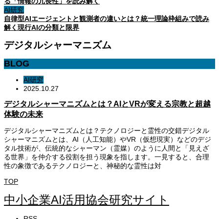
る「情報の冗長性」を読み解く
AI研究
自律型AIエージェントと観測者の違いとは？統一理論枠組みで読み
解く現行AIの分類と限界
デジタルシャーマニズム
BLOG
AI研究
2025.10.27
デジタルシャーマニズムとは？AIとVRが変える宗教と超越
体験の未来
デジタルシャーマニズムとは？テクノロジーと霊性の交錯デジタル
シャーマニズムとは、AI（人工知能）やVR（仮想現実）などのデジ
タル技術が、伝統的なシャーマン（霊媒）のように人間と「見えざ
る世界」を仲介する役割を担う現象を指します。一見すると、合理
性の象徴であるテクノロジーと、神秘的な霊性は対
TOP
中小企業AI活用協会研究サイト
RSS